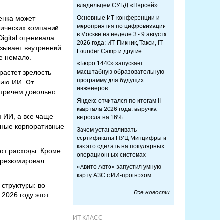
владельцем СУБД «Персей»
ценка может
Основные ИТ-конференции и
мероприятия по цифровизации
тических компаний.
в Москве на неделе 3 - 9 августа
Digital оценивала
2026 года: ИТ-Пикник, Такси, IT
азывает внутренний
Founder Camp и другие
ке немало.
«Бюро 1440» запускает
растет зрелость
масштабную образовательную
программу для будущих
нию ИИ. От
инженеров
 причем довольно
Яндекс отчитался по итогам II
квартала 2026 года: выручка
 ИИ, а все чаще
выросла на 16%
азные корпоративные
Зачем устанавливать
сертификаты НУЦ Минцифры и
как это сделать на популярных
ют расходы. Кроме
операционных системах
– резюмировал
«Авито Авто» запустил умную
карту АЗС с ИИ-прогнозом
 структуры: во
Все новости
 2026 году этот
ИТ-КЛАСС