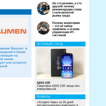
Не сто резюме, а сто
друзей: почему
рекомендации снова
стали валютой
рынка труда
Почему мониторинг
– это не набор
графиков, а основа
управления ИТ-
системой
ТЕСТОВЫЙ СТЕНД
вание Naumen: в
ащений в банки
лизация на
ей линии
вует или остается
ьной
iQOO 15R
Смартфон iQOO 15R: мощь без
компромиссов
ПРОЕКТЫ
«Холдинг Аква» за 36 дней
автоматизировал комплаенс в