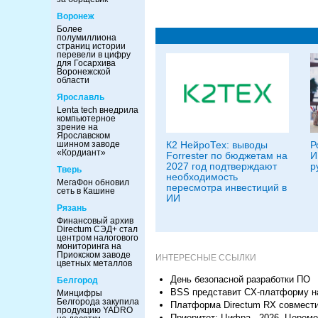
Воронеж
Более
полумиллиона
страниц истории
перевели в цифру
для Госархива
Воронежской
области
Ярославль
Lenta tech внедрила
компьютерное
зрение на
Ярославском
К2 НейроТех: выводы
Р
шинном заводе
«Кордиант»
Forrester по бюджетам на
И
2027 год подтверждают
р
Тверь
необходимость
МегаФон обновил
пересмотра инвестиций в
сеть в Кашине
ИИ
Рязань
Финансовый архив
Directum СЭД+ стал
центром налогового
мониторинга на
Приокском заводе
ИНТЕРЕСНЫЕ ССЫЛКИ
цветных металлов
День безопасной разработки ПО
Белгород
BSS представит CX-платформу на
Минцифры
Белгорода закупила
Платформа Directum RX совмест
продукцию YADRO
Приоритет: Цифра - 2026. Церем