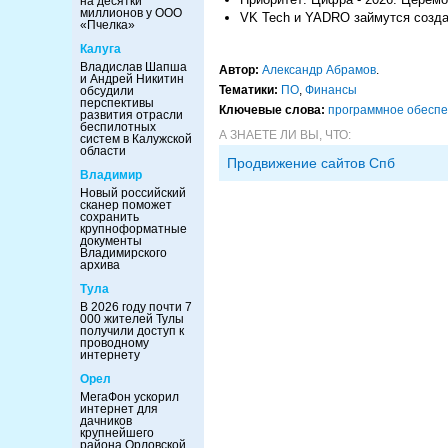
на десятки
миллионов у ООО
VK Tech и YADRO займутся созд
«Пчелка»
Калуга
Владислав Шапша
Автор:
Александр Абрамов
.
и Андрей Никитин
Тематики:
ПО
,
Финансы
обсудили
перспективы
Ключевые слова:
программное обесп
развития отрасли
беспилотных
А ЗНАЕТЕ ЛИ ВЫ, ЧТО:
систем в Калужской
области
Продвижение сайтов Спб
Владимир
Новый российский
сканер поможет
сохранить
крупноформатные
документы
Владимирского
архива
Тула
В 2026 году почти 7
000 жителей Тулы
получили доступ к
проводному
интернету
Орел
МегаФон ускорил
интернет для
дачников
крупнейшего
района Орловской