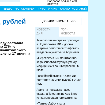
Вопросов больше чем
ответов
Ы
ВИДЕО
ФОТОГАЛЕРЕЯ
ИНФОГРАФИКА
КАТАЛОГ КОМПАНИЙ
 рублей
ДОБАВИТЬ КОМПАНИЮ
НОВОСТИ
ТОП-
ДНЯ
НОВОСТИ
Технологии на страже природы:
году составил
в Подмосковье ИИ и дроны
на 27% по
впервые помогли оштрафовать
 аналитического
владельца участка за борщевик
тавлены 17 июня на
«Перспективный мониторинг»
зафиксировал крупную утечку
медицинских данных россиян в
июле
Российский рынок ПО для ИИ
достигнет 95 млрд рублей к 2030
году
Apple на несколько часов
удалила Telegram из App Store
из-за запрещенного контента
«Тантор Лабс» стала