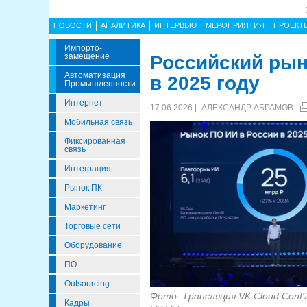
НОВОСТИ
АНАЛИТИКА
ИНТЕРВЬЮ
МЕРОПРИЯТИЯ
ПРОЕКТ
Импорто­
Замещение
Российский рын
Автоматизация
в 2025 году
Промышленности
Интернет
17.06.2026 |
АЛЕКСАНДР АБРАМОВ
Мобильная связь
Фиксированная
связь
Интеграция
Рынок ПК
Маркетинг
Торговые сети
Оборудование
ПО
Outsourcing
Фото: Трансляция VK Cloud Conf
Кадры