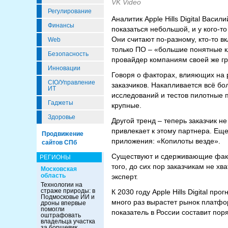
VK Video
Регулирование
Аналитик Apple Hills Digital Васи
Финансы
показаться небольшой, и у кого-т
Они считают по-разному, кто-то вк
Web
только ПО – «большие понятные к
Безопасность
провайдер компаниям своей же гр
Инновации
Говоря о факторах, влияющих на р
CIO/Управление
заказчиков. Накапливается всё б
ИТ
исследований и тестов пилотные 
Гаджеты
крупные.
Здоровье
Другой тренд – теперь заказчик 
привлекает к этому партнера. Ещ
Продвижение
приложения: «Копилоты везде».
сайтов СПб
Существуют и сдерживающие факто
РЕГИОНЫ
того, до сих пор заказчикам не х
Московская
область
эксперт.
Технологии на
страже природы: в
К 2030 году Apple Hills Digital п
Подмосковье ИИ и
много раз вырастет рынок платфор
дроны впервые
помогли
показатель в России составит пор
оштрафовать
владельца участка
за борщевик