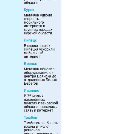
области
Курск
МегаФон удвоил
скорость
мобильного
интернета в
крупных городах
Курской области
Липецк
В окрестностях
Липецка ускорили
мобильный
интернет
Брянск
МегаФон обновил
оборудование от
центра Брянска до
отдаленных Белых
Берегов
Иваново
В 75 малых
населённых
пунктах Ивановской
области появились
связь и интернет
Тамбов
Тамбовская область
вошла в число
регионов,
представленных на