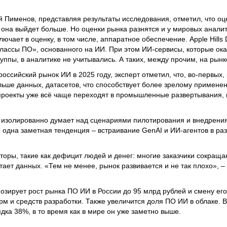
лий Пименов, представляя результаты исследования, отметил, что о
о она выйдет больше. Но оценки рынка разнятся и у мировых анали
лючает в оценку, в том числе, аппаратное обеспечение. Apple Hills 
лассы ПО», основанного на ИИ. При этом ИИ-сервисы, которые ок
уппы, в аналитике не учитывались. А таких, между прочим, на рын
оссийский рынок ИИ в 2025 году, эксперт отметил, что, во-первых, 
ольше данных, датасетов, что способствует более зрелому примене
проекты уже всё чаще переходят в промышленные развертывания,
не изолированно думает над сценариями пилотирования и внедрения
е одна заметная тенденция – встраивание GenAI и ИИ-агентов в р
ры, такие как дефицит людей и денег: многие заказчики сокраща
ватает данных. «Тем не менее, рынок развивается и не так плохо», 
рогнозирует рост рынка ПО ИИ в России до 95 млрд рублей и смену его
м и средств разработки. Также увеличится доля ПО ИИ в облаке. В
ядка 38%, в то время как в мире он уже заметно выше.