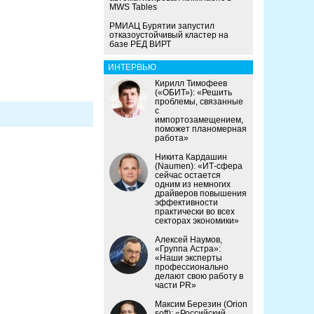
MWS Tables
РМИАЦ Бурятии запустил
отказоустойчивый кластер на
базе РЕД ВИРТ
ИНТЕРВЬЮ
Кирилл Тимофеев
(«ОБИТ»): «Решить
проблемы, связанные
с
импортозамещением,
поможет планомерная
работа»
Никита Кардашин
(Naumen): «ИТ-сфера
сейчас остается
одним из немногих
драйверов повышения
эффективности
практически во всех
секторах экономики»
Алексей Наумов,
«Группа Астра»:
«Наши эксперты
профессионально
делают свою работу в
части PR»
Максим Березин (Orion
soft): «Российский