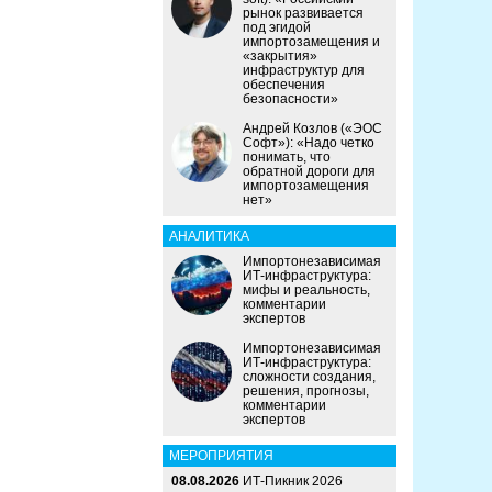
рынок развивается
под эгидой
импортозамещения и
«закрытия»
инфраструктур для
обеспечения
безопасности»
Андрей Козлов («ЭОС
Софт»): «Надо четко
понимать, что
обратной дороги для
импортозамещения
нет»
АНАЛИТИКА
Импортонезависимая
ИТ-инфраструктура:
мифы и реальность,
комментарии
экспертов
Импортонезависимая
ИТ-инфраструктура:
сложности создания,
решения, прогнозы,
комментарии
экспертов
МЕРОПРИЯТИЯ
08.08.2026
ИТ-Пикник 2026