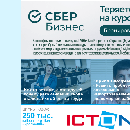
Кирилл Тимофеев
«Решить пробле
Не сто резюме, а сто друзей:
связанные с
почему рекомендации снова
импортозамещени
стали валютой рынка труда
планомерная раб
ЦИФРЫ ГОВОРЯТ
250 тыс.
кибератак отбил
«Уралкалий»