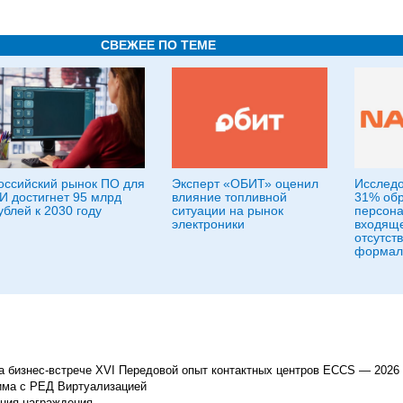
СВЕЖЕЕ ПО ТЕМЕ
оссийский рынок ПО для
Эксперт «ОБИТ» оценил
Исследо
И достигнет 95 млрд
влияние топливной
31% обр
ублей к 2030 году
ситуации на рынок
персона
электроники
входящ
отсутст
формал
 бизнес-встрече XVI Передовой опыт контактных центров ECCS — 2026
има с РЕД Виртуализацией
ония награждения