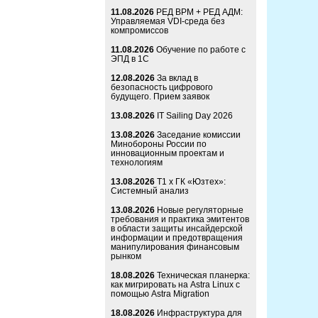
11.08.2026
РЕД ВРМ + РЕД АДМ:
Управляемая VDI-среда без
компромиссов
11.08.2026
Обучение по работе с
ЭПД в 1С
12.08.2026
За вклад в
безопасность цифрового
будущего. Прием заявок
13.08.2026
IT Sailing Day 2026
13.08.2026
Заседание комиссии
Минобороны России по
инновационным проектам и
технологиям
13.08.2026
Т1 x ГК «Юзтех»:
Системный анализ
13.08.2026
Новые регуляторные
требования и практика эмитентов
в области защиты инсайдерской
информации и предотвращения
манипулирования финансовым
рынком
18.08.2026
Техническая планерка:
как мигрировать на Astra Linux с
помощью Astra Migration
18.08.2026
Инфраструктура для