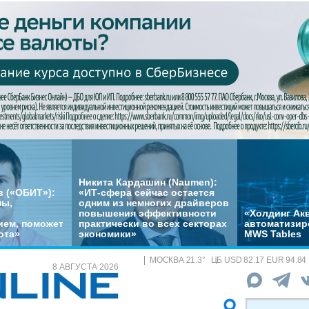
Никита Кардашин (Naumen):
 («ОБИТ»):
«ИТ-сфера сейчас остается
мы,
одним из немногих драйверов
повышения эффективности
«Холдинг Акв
ем, поможет
практически во всех секторах
автоматизир
ота»
экономики»
MWS Tables
МОСКВА
21.3
°
ЦБ
USD 82.17 EUR 94.84
8 АВГУСТА 2026