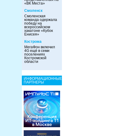
«ВК Места»
Смоленск
Смоленская
команда одержала
победу на
всероссийском
хакатоне «Кубок
Енисея»
Кострома
МегаФон включил
4G ещё в семи
поселениях
Костромской
области
ИНФОРМАЦИОННЫЕ
ПАРТНЕРЫ