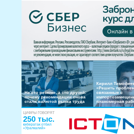
Кирилл Тимофеев
«Решить пробле
Не сто резюме, а сто друзей:
связанные с
почему рекомендации снова
импортозамещени
стали валютой рынка труда
планомерная раб
ЦИФРЫ ГОВОРЯТ
250 тыс.
кибератак отбил
«Уралкалий»