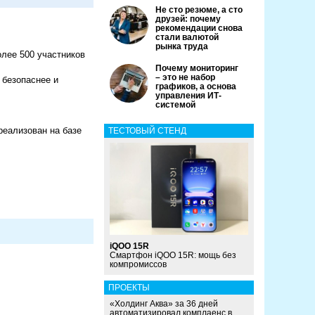
Не сто резюме, а сто
друзей: почему
рекомендации снова
стали валютой
рынка труда
олее 500 участников
Почему мониторинг
– это не набор
 безопаснее и
графиков, а основа
управления ИТ-
системой
реализован на базе
ТЕСТОВЫЙ СТЕНД
iQOO 15R
Смартфон iQOO 15R: мощь без
компромиссов
ПРОЕКТЫ
«Холдинг Аква» за 36 дней
автоматизировал комплаенс в