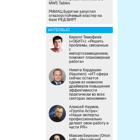
MWS Tables
РМИАЦ Бурятии запустил
отказоустойчивый кластер на
базе РЕД ВИРТ
ИНТЕРВЬЮ
Кирилл Тимофеев
(«ОБИТ»): «Решить
проблемы, связанные
с
импортозамещением,
поможет планомерная
работа»
Никита Кардашин
(Naumen): «ИТ-сфера
сейчас остается
одним из немногих
драйверов повышения
эффективности
практически во всех
секторах экономики»
Алексей Наумов,
«Группа Астра»:
«Наши эксперты
профессионально
делают свою работу в
части PR»
Максим Березин (Orion
soft): «Российский