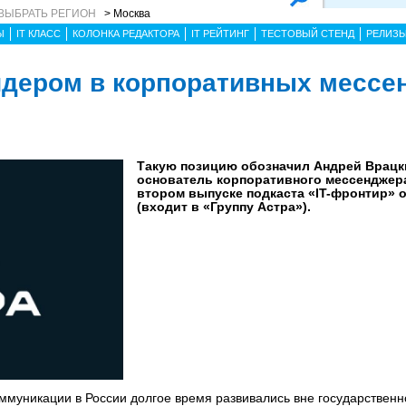
ВЫБРАТЬ РЕГИОН
> Москва
Ы
IT КЛАСС
КОЛОНКА РЕДАКТОРА
IT РЕЙТИНГ
ТЕСТОВЫЙ СТЕНД
РЕЛИЗ
идером в корпоративных мессе
Такую позицию обозначил Андрей Врацк
основатель корпоративного мессенджера
втором выпуске подкаста «IT-фронтир» о
(входит в «Группу Астра»).
ммуникации в России долгое время развивались вне государственн