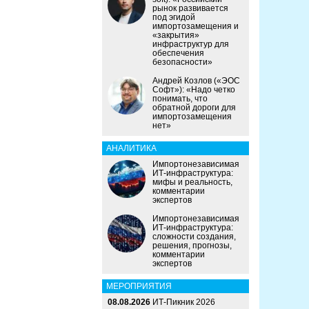
рынок развивается
под эгидой
импортозамещения и
«закрытия»
инфраструктур для
обеспечения
безопасности»
Андрей Козлов («ЭОС
Софт»): «Надо четко
понимать, что
обратной дороги для
импортозамещения
нет»
АНАЛИТИКА
Импортонезависимая
ИТ-инфраструктура:
мифы и реальность,
комментарии
экспертов
Импортонезависимая
ИТ-инфраструктура:
сложности создания,
решения, прогнозы,
комментарии
экспертов
МЕРОПРИЯТИЯ
08.08.2026
ИТ-Пикник 2026