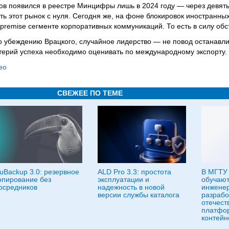
в появился в реестре Минцифры лишь в 2024 году — через девять л
ть этот рынок с нуля. Сегодня же, на фоне блокировок иностранны
remise сегменте корпоративных коммуникаций. То есть в силу обс
По убеждению Врацкого, случайное лидерство — не повод останавл
ритерий успеха необходимо оценивать по международному экспорту.
eo
СВЕЖЕЕ ПО ТЕМЕ
uBackup 3.0: резервное
ALD Pro 3.3: простота
В МГТУ 
опирование без
эксплуатации и
обучают
осредников
надежность в новой
инженер
версии службы каталога
разрабо
отечест
платфо
контейн