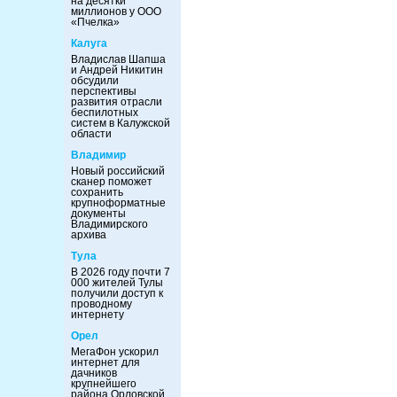
на десятки
миллионов у ООО
«Пчелка»
Калуга
Владислав Шапша
и Андрей Никитин
обсудили
перспективы
развития отрасли
беспилотных
систем в Калужской
области
Владимир
Новый российский
сканер поможет
сохранить
крупноформатные
документы
Владимирского
архива
Тула
В 2026 году почти 7
000 жителей Тулы
получили доступ к
проводному
интернету
Орел
МегаФон ускорил
интернет для
дачников
крупнейшего
района Орловской