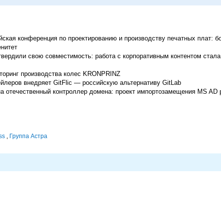
йская конференция по проектированию и производству печатных плат: б
енитет
ердили свою совместимость: работа с корпоративным контентом стала
иторинг производства колес KRONPRINZ
йлеров внедряет GitFlic — российскую альтернативу GitLab
на отечественный контроллер домена: проект импортозамещения MS AD 
ss
,
Группа Астра