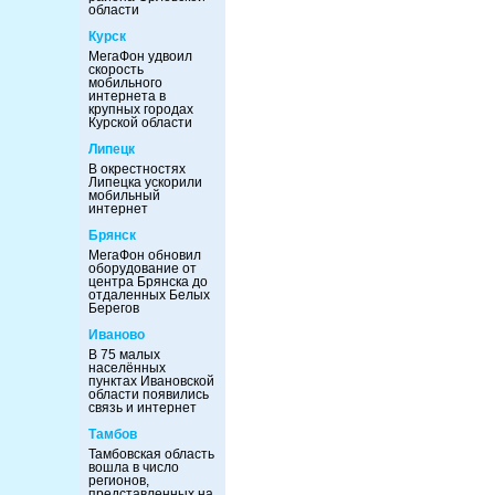
области
Курск
МегаФон удвоил
скорость
мобильного
интернета в
крупных городах
Курской области
Липецк
В окрестностях
Липецка ускорили
мобильный
интернет
Брянск
МегаФон обновил
оборудование от
центра Брянска до
отдаленных Белых
Берегов
Иваново
В 75 малых
населённых
пунктах Ивановской
области появились
связь и интернет
Тамбов
Тамбовская область
вошла в число
регионов,
представленных на