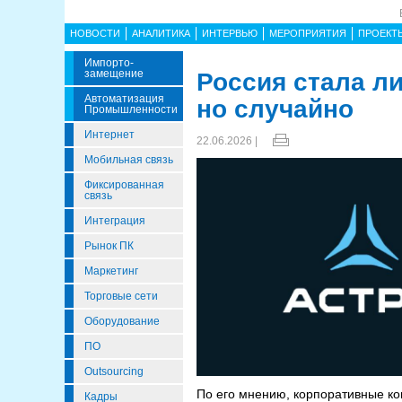
НОВОСТИ
АНАЛИТИКА
ИНТЕРВЬЮ
МЕРОПРИЯТИЯ
ПРОЕКТ
Импорто­
Замещение
Россия стала л
Автоматизация
но случайно
Промышленности
Интернет
22.06.2026 |
Мобильная связь
Фиксированная
связь
Интеграция
Рынок ПК
Маркетинг
Торговые сети
Оборудование
ПО
Outsourcing
По его мнению, корпоративные ко
Кадры