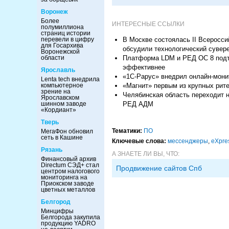
Воронеж
Более
ИНТЕРЕСНЫЕ ССЫЛКИ
полумиллиона
страниц истории
В Москве состоялась II Всеросси
перевели в цифру
для Госархива
обсудили технологический сувер
Воронежской
Платформа LDM и РЕД ОС 8 подтв
области
эффективнее
Ярославль
«1С-Рарус» внедрил онлайн-мон
Lenta tech внедрила
«Магнит» первым из крупных рите
компьютерное
зрение на
Челябинская область переходит 
Ярославском
РЕД АДМ
шинном заводе
«Кордиант»
Тверь
Тематики:
ПО
МегаФон обновил
сеть в Кашине
Ключевые слова:
мессенджеры
,
eXpre
Рязань
А ЗНАЕТЕ ЛИ ВЫ, ЧТО:
Финансовый архив
Directum СЭД+ стал
Продвижение сайтов Спб
центром налогового
мониторинга на
Приокском заводе
цветных металлов
Белгород
Минцифры
Белгорода закупила
продукцию YADRO