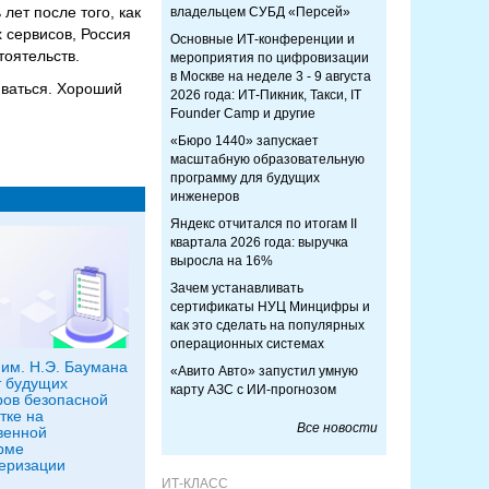
ет после того, как
владельцем СУБД «Персей»
х сервисов, Россия
Основные ИТ-конференции и
тоятельств.
мероприятия по цифровизации
в Москве на неделе 3 - 9 августа
иваться. Хороший
2026 года: ИТ-Пикник, Такси, IT
Founder Camp и другие
«Бюро 1440» запускает
масштабную образовательную
программу для будущих
инженеров
Яндекс отчитался по итогам II
квартала 2026 года: выручка
выросла на 16%
Зачем устанавливать
сертификаты НУЦ Минцифры и
как это сделать на популярных
операционных системах
им. Н.Э. Баумана
«Авито Авто» запустил умную
 будущих
карту АЗС с ИИ-прогнозом
ов безопасной
тке на
Все новости
венной
рме
еризации
ИТ-КЛАСС