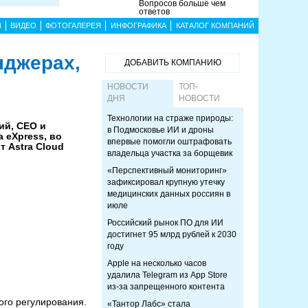
Вопросов больше чем
ответов
Ы
ВИДЕО
ФОТОГАЛЕРЕЯ
ИНФОГРАФИКА
КАТАЛОГ КОМПАНИЙ
нджерах,
ДОБАВИТЬ КОМПАНИЮ
НОВОСТИ
ТОП-
ДНЯ
НОВОСТИ
Технологии на страже природы:
ий, CEO и
в Подмосковье ИИ и дроны
 eXpress, во
впервые помогли оштрафовать
т Astra Cloud
владельца участка за борщевик
«Перспективный мониторинг»
зафиксировал крупную утечку
медицинских данных россиян в
июле
Российский рынок ПО для ИИ
достигнет 95 млрд рублей к 2030
году
Apple на несколько часов
удалила Telegram из App Store
из-за запрещенного контента
ого регулирования.
«Тантор Лабс» стала