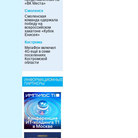
«ВК Места»
Смоленск
Смоленская
команда одержала
победу на
всероссийском
хакатоне «Кубок
Енисея»
Кострома
МегаФон включил
4G ещё в семи
поселениях
Костромской
области
ИНФОРМАЦИОННЫЕ
ПАРТНЕРЫ