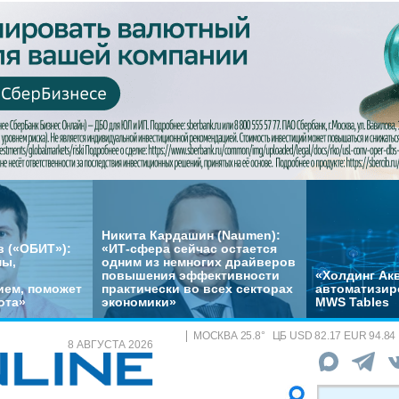
Никита Кардашин (Naumen):
 («ОБИТ»):
«ИТ-сфера сейчас остается
мы,
одним из немногих драйверов
повышения эффективности
«Холдинг Акв
ем, поможет
практически во всех секторах
автоматизир
ота»
экономики»
MWS Tables
МОСКВА
25.8
°
ЦБ
USD 82.17 EUR 94.84
8 АВГУСТА 2026