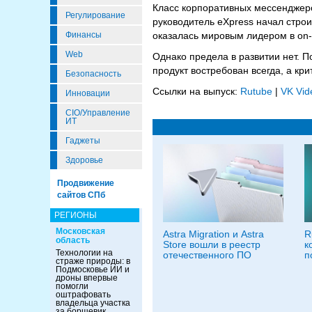
Класс корпоративных мессенджеро
Регулирование
руководитель eXpress начал строи
оказалась мировым лидером в on-p
Финансы
Web
Однако предела в развитии нет. 
продукт востребован всегда, а к
Безопасность
Ссылки на выпуск:
Rutube
|
VK Vid
Инновации
CIO/Управление
ИТ
Гаджеты
Здоровье
Продвижение
сайтов СПб
РЕГИОНЫ
Московская
Astra Migration и Astra
R
область
Store вошли в реестр
к
Технологии на
отечественного ПО
п
страже природы: в
Подмосковье ИИ и
дроны впервые
помогли
оштрафовать
владельца участка
за борщевик