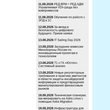
11.08.2026
РЕД ВРМ + РЕД АДМ:
Управляемая VDI-среда без
компромиссов
11.08.2026
Обучение по работе с
ЭПД в 1С
12.08.2026
За вклад в
безопасность цифрового
будущего. Прием заявок
13.08.2026
IT Sailing Day 2026
13.08.2026
Заседание комиссии
Минобороны России по
инновационным проектам и
технологиям
13.08.2026
Т1 x ГК «Юзтех»:
Системный анализ
13.08.2026
Новые регуляторные
требования и практика эмитентов
в области защиты инсайдерской
информации и предотвращения
манипулирования финансовым
рынком
18.08.2026
Техническая планерка:
как мигрировать на Astra Linux с
помощью Astra Migration
18.08.2026
Инфраструктура для