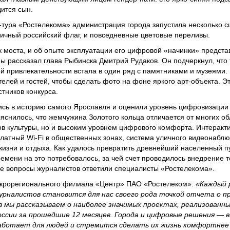
ится сын.
-тура «Ростелекома» администрация города запустила несколько с
ничный российский флаг, и повседневные цветовые переливы.
к моста, и об опыте эксплуатации его цифровой «начинки» предст
ы рассказал глава Рыбинска Дмитрий Рудаков. Он подчеркнул, что
ой привлекательности встала в один ряд с памятниками и музеями.
елей и гостей, чтобы сделать фото на фоне яркого арт-объекта. 
стников конкурса.
сь в историю самого Ярославля и оценили уровень цифровизации 
яснилось, что жемчужина Золотого кольца отличается от многих о
ов культуры, но и высоким уровнем цифрового комфорта. Интеракт
платный Wi-Fi в общественных зонах, система уличного видеонабл
изни и отдыха. Как удалось превратить древнейший населенный пу
ремени на это потребовалось, за чей счет проводилось внедрение 
ие вопросы журналистов ответили специалисты «Ростелекома».
акрорегионального филиала «Центр» ПАО «Ростелеком»:
«Каждый 
урналистов становится для нас своего рода точкой отчета о пр
 мы рассказываем о наиболее значимых проектах, реализованны
ссии за прошедшие 12 месяцев. Города и цифровые решения — в
аботает для людей и стремится сделать их жизнь комфортнее 