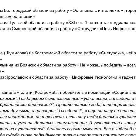
з Белгородской области за работу «Остановка с интеллектом, горо
мные» остановки»
 из Тульской области за работу «XXI век. 1 четверть: от «диалап
ая из Смоленской области за работу «Сотрудник «Печь.Инфо» «по
 (Шумилова) из Костромской области за работу «Снегурочка, нейр
»
ькина из Брянской области за работу «Не можешь победить – возгл
м»
из Ярославской области за работу «Цифровые технологии и гаджет
ор канала «Кстати, Кострома!», победитель в номинации «Социаль
лекомом”.Тогда рядом были известные журналисты, а я сидела и 
аброшенными деревнями?”. Прошло четыре года, и теперь многи
шими друзьями, а на вопрос:“Ты едешь?”, я еще ни разу не ответ
лся пониманием: не так важно, есть ли у тебя диплом журналис
аешь, и умеешь делиться этим искренне. Я участвовала в конк
рии из путешествий, делилась своими мыслями. Без ожиданий и
гда судьба снова подкидывает такие невероятно приятные сюрп