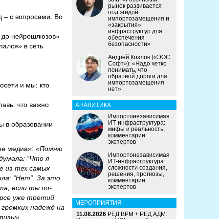
рынок развивается
под эгидой
д – с вопросами. Во
импортозамещения и
«закрытия»
инфраструктур для
а» до нейрошлюзов»
обеспечения
безопасности»
пался» в сеть
Андрей Козлов («ЭОС
Софт»): «Надо четко
понимать, что
обратной дороги для
импортозамещения
осети и мы: кто
нет»
авь: что важно
АНАЛИТИКА
Импортонезависимая
ИТ-инфраструктура:
ы в образовании
мифы и реальность,
комментарии
экспертов
ные медиа»:
«Помню
Импортонезависимая
думала: “Что я
ИТ-инфраструктура:
е из тех самых
сложности создания,
решения, прогнозы,
ила: “Нет”. За это
комментарии
экспертов
та, если ты по-
урсе уже третий
МЕРОПРИЯТИЯ
 громких надежд на
11.08.2026
РЕД ВРМ + РЕД АДМ:
ризы».