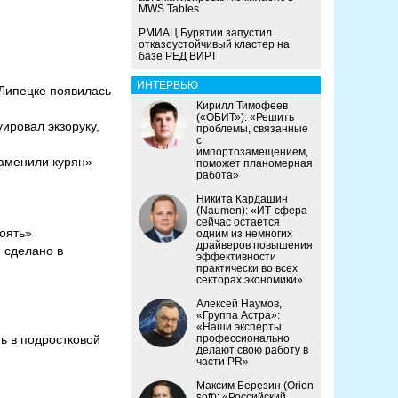
MWS Tables
РМИАЦ Бурятии запустил
отказоустойчивый кластер на
базе РЕД ВИРТ
ИНТЕРВЬЮ
 Липецке появилась
Кирилл Тимофеев
(«ОБИТ»): «Решить
ировал экзоруку,
проблемы, связанные
с
импортозамещением,
заменили курян»
поможет планомерная
работа»
Никита Кардашин
(Naumen): «ИТ-сфера
сейчас остается
тоять»
одним из немногих
драйверов повышения
 сделано в
эффективности
практически во всех
секторах экономики»
Алексей Наумов,
«Группа Астра»:
«Наши эксперты
ь в подростковой
профессионально
делают свою работу в
части PR»
Максим Березин (Orion
soft): «Российский