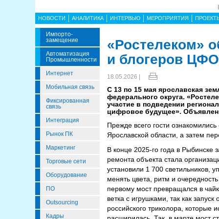
НОВОСТИ
АНАЛИТИКА
ИНТЕРВЬЮ
МЕРОПРИЯТИЯ
ПРОЕКТ
Импорто­
Замещение
«Ростелеком» о
Автоматизация
и блогеров ЦФО
Промышленности
Интернет
18.05.2026 |
Мобильная связь
С 13 по 15 мая ярославская зе
федерального округа. «Ростел
Фиксированная
участие в подведении регионал
связь
цифровое будущее». Объявлен
Интеграция
Прежде всего гости ознакомились
Рынок ПК
Ярославской области, а затем пе
Маркетинг
В конце 2025-го года в Рыбинске
ремонта объекта стала организац
Торговые сети
установили 1 700 светильников, 
Оборудование
менять цвета, ритм и очередност
первому мост превращался в чайк
ПО
ветка с игрушками, так как запус
Outsourcing
российского триколора, которые и
Кадры
расширилась. Так, в марте мост с