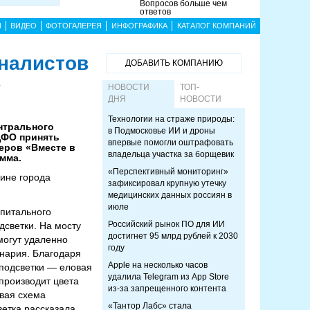
Вопросов больше чем
ответов
Ы
ВИДЕО
ФОТОГАЛЕРЕЯ
ИНФОГРАФИКА
КАТАЛОГ КОМПАНИЙ
налистов
ДОБАВИТЬ КОМПАНИЮ
»
НОВОСТИ
ТОП-
ДНЯ
НОВОСТИ
Технологии на страже природы:
ентрального
в Подмосковье ИИ и дроны
ЦФО принять
впервые помогли оштрафовать
геров «Вместе в
владельца участка за борщевик
мма.
«Перспективный мониторинг»
чине города
зафиксировал крупную утечку
медицинских данных россиян в
июле
апитального
Российский рынок ПО для ИИ
дсветки. На мосту
достигнет 95 млрд рублей к 2030
могут удаленно
году
енария. Благодаря
Apple на несколько часов
 подсветки — еловая
удалила Telegram из App Store
спроизводит цвета
из-за запрещенного контента
овая схема
«Тантор Лабс» стала
ветка рассказала