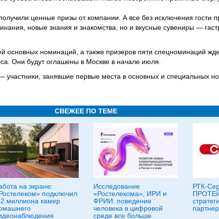
олучили ценные призы от компании. А все без исключения гости п
инания, новые знания и знакомства, но и вкусные сувениры — гас
й основных номинаций, а также призеров пяти спецноминаций жд
са. Они будут оглашены в Москве в начале июля.
 участники, занявшие первые места в основных и специальных но
СВЕЖЕЕ ПО ТЕМЕ
абота на экране:
Исследование
РТК-Сер
Ростелеком» подключил
«Ростелекома», ИРИ и
ПРОТЕЙ
,2 миллиона камер
ФРИИ: поведение
стратег
омашнего
человека в цифровой
партнер
идеонаблюдения
среде все больше