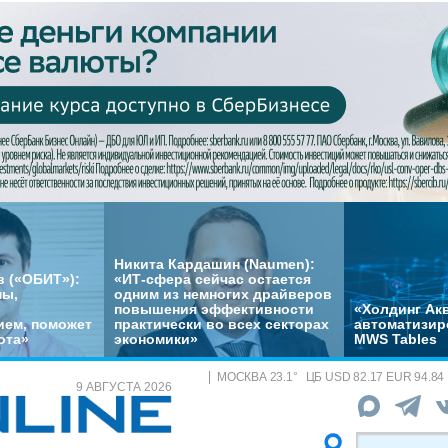
Никита Кардашин (Naumen):
 («ОБИТ»):
«ИТ-сфера сейчас остается
мы,
одним из немногих драйверов
повышения эффективности
«Холдинг Акв
ем, поможет
практически во всех секторах
автоматизир
ота»
экономики»
MWS Tables
МОСКВА
23.1
°
ЦБ
USD 82.17 EUR 94.84
9 АВГУСТА 2026