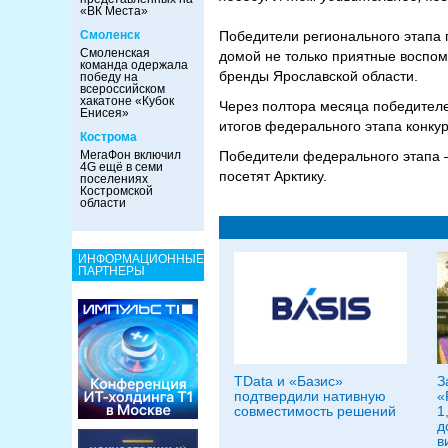
«ВК Места»
Смоленск
Победители регионального этапа п
Смоленская
домой не только приятные воспом
команда одержала
бренды Ярославской области.
победу на
всероссийском
хакатоне «Кубок
Через полтора месяца победителе
Енисея»
итогов федерального этапа конкур
Кострома
МегаФон включил
Победители федерального этапа —
4G ещё в семи
посетят Арктику.
поселениях
Костромской
области
ИНФОРМАЦИОННЫЕ
ПАРТНЕРЫ
TData и «Базис»
З
подтвердили нативную
«
совместимость решений
1
д
в