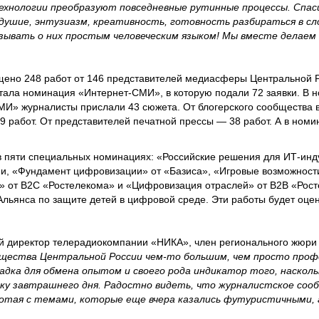
технологии преобразуют повседневные рутинные процессы. Спас
душие, энтузиазм, креативность, готовность разбираться в с
азывать о них простым человеческим языком! Мы вместе делаем
ущено 248 работ от 146 представителей медиасферы Центральной 
тала номинация «Интернет-СМИ», в которую подали 72 заявки. В
МИ» журналисты прислали 43 сюжета. От блогерского сообщества
 работ. От представителей печатной прессы — 38 работ. А в ном
в пяти специальных номинациях: «Российские решения для ИТ-инд
и, «Фундамент цифровизации» от «Базиса», «Игровые возможност
» от В2С «Ростелекома» и «Цифровизация отраслей» от В2В «Рост
 Альянса по защите детей в цифровой среде. Эти работы будет оц
ый директор телерадиокомпании «НИКА», член регионального жюри
бщества Центральной России чем-то большим, чем просто проф
дка для обмена опытом и своего рода индикатор того, насколь
ку завтрашнего дня. Радостно видеть, что журналистское со
ботая с темами, которые еще вчера казались футуристичными, 