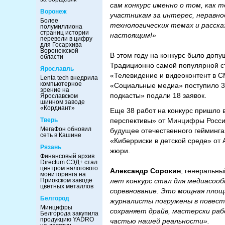
сам конкурс именно о том, как 
Воронеж
участникам за интерес, неравно
Более
технологических темах и расск
полумиллиона
страниц истории
настоящим!»
перевели в цифру
для Госархива
Воронежской
В этом году на конкурс было доп
области
Традиционно самой популярной с
Ярославль
«Телевидение и видеоконтент в С
Lenta tech внедрила
компьютерное
«Социальные медиа» поступило 39
зрение на
подкасты» подали 18 заявок.
Ярославском
шинном заводе
«Кордиант»
Еще 38 работ на конкурс пришло 
Тверь
перспективы» от Минцифры Росси
МегаФон обновил
будущее отечественного гейминга
сеть в Кашине
«Киберриски в детской среде» от
Рязань
жюри.
Финансовый архив
Directum СЭД+ стал
центром налогового
Александр Сорокин
, генеральн
мониторинга на
Приокском заводе
лет конкурс стал для медиасоо
цветных металлов
соревнование. Это мощная площа
Белгород
журналисты погружены в повест
Минцифры
сохраняет драйв, мастерски ра
Белгорода закупила
продукцию YADRO
частью нашей реальности».