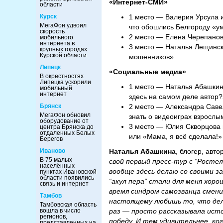
«Интернет-СМИ»
области
Курск
1 место — Валерия Урсула и
МегаФон удвоил
что обошлись Белгороду «у
скорость
2 место — Елена Черепанова
мобильного
интернета в
3 место — Наталья Лещинск
крупных городах
Курской области
мошенников»
Липецк
«Социальные медиа»
В окрестностях
Липецка ускорили
1 место — Наталья Абашкина
мобильный
интернет
здесь на самом деле автор?
Брянск
2 место — Александра Савел
МегаФон обновил
знать о видеоиграх взрослы
оборудование от
3 место — Юлия Скворцова 
центра Брянска до
отдаленных Белых
или «Мама, я всё сделала!»
Берегов
Иваново
Наталья Абашкина
, блогер, авт
В 75 малых
свой первый пресс-тур с “Росте
населённых
вообще здесь делаю со своими з
пунктах Ивановской
области появились
“акул пера” стали для меня хоро
связь и интернет
время синдром самозванца смени
Тамбов
настоящему любишь то, что дел
Тамбовская область
вошла в число
раз — просто рассказывала исто
регионов,
победу. И тем удивительнее, ко
представленных на