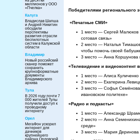
на десятки
миллионов у ООО
«Пчелка»
Победителями регионального эт
Калуга
Владислав Шапша
«Печатные СМИ»
и Андрей Никитин
обсудили
1 место — Сергей Малюков и
перспективы
развития отрасли
сотовая связь»
беспилотных
систем в Калужской
2 место — Наталья Тимашова
области
чтобы помочь своей бабушк
Владимир
3 место — Анна Коршунова и
Новый российский
сканер поможет
«Телевидение и видеоконтент 
сохранить
крупноформатные
документы
1 место — Алиса Куличенко 
Владимирского
2 место — Екатерина Левицк
архива
3 место — Софья Семёнова 
Тула
ивановском политехе»
В 2026 году почти 7
000 жителей Тулы
получили доступ к
«Радио и подкасты»
проводному
интернету
1 место — Александр Шрамен
Орел
2 место — Анна Семенихина 
МегаФон ускорил
среде»
интернет для
дачников
3 место — Мария Деринова 
крупнейшего
района Орловской