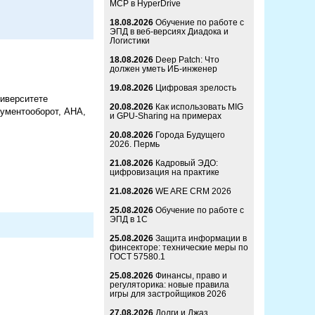
MCP в HyperDrive
18.08.2026
Обучение по работе с
ЭПД в веб-версиях Диадока и
Логистики
18.08.2026
Deep Patch: Что
должен уметь ИБ-инженер
19.08.2026
Цифровая зрелость
ниверситете
20.08.2026
Как использовать MIG
кументооборот, АНА,
и GPU-Sharing на примерах
20.08.2026
Города Будущего
2026. Пермь
21.08.2026
Кадровый ЭДО:
цифровизация на практике
21.08.2026
WE ARE CRM 2026
25.08.2026
Обучение по работе с
ЭПД в 1С
25.08.2026
Защита информации в
финсекторе: технические меры по
ГОСТ 57580.1
25.08.2026
Финансы, право и
регуляторика: новые правила
игры для застройщиков 2026
27.08.2026
Долги и Джаз.