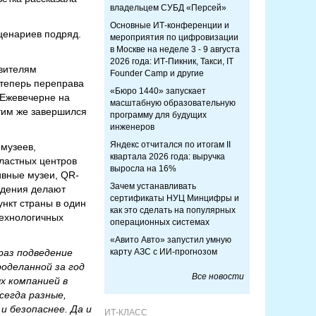
владельцем СУБД «Персей»
Основные ИТ-конференции и
ценариев подряд.
мероприятия по цифровизации
в Москве на неделе 3 - 9 августа
2026 года: ИТ-Пикник, Такси, IT
авителям
Founder Camp и другие
 теперь переправа
«Бюро 1440» запускает
 Ежевечерне на
масштабную образовательную
Этим же завершился
программу для будущих
инженеров
Яндекс отчитался по итогам II
музеев,
квартала 2026 года: выручка
бластных центров
выросла на 16%
ивные музеи, QR-
Зачем устанавливать
юдения делают
сертификаты НУЦ Минцифры и
нкт страны в один
как это сделать на популярных
технологичных
операционных системах
«Авито Авто» запустил умную
раз подведение
карту АЗС с ИИ-прогнозом
оделанной за год
Все новости
х компанией в
сегда разные,
и безопаснее. Да и
ИТ-КЛАСС