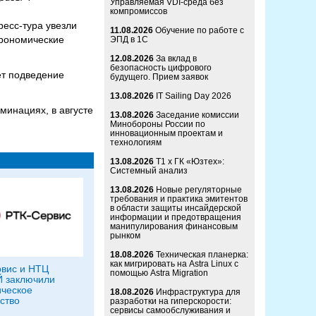
Управляемая VDI-среда без
компромиссов
ресс-тура увезли
11.08.2026
Обучение по работе с
трономические
ЭПД в 1С
12.08.2026
За вклад в
безопасность цифрового
ет подведение
будущего. Прием заявок
13.08.2026
IT Sailing Day 2026
минациях, в августе
13.08.2026
Заседание комиссии
Минобороны России по
инновационным проектам и
технологиям
13.08.2026
Т1 x ГК «Юзтех»:
Системный анализ
13.08.2026
Новые регуляторные
требования и практика эмитентов
в области защиты инсайдерской
информации и предотвращения
манипулирования финансовым
рынком
18.08.2026
Техническая планерка:
как мигрировать на Astra Linux с
вис и НТЦ
помощью Astra Migration
 заключили
ическое
18.08.2026
Инфраструктура для
ство
разработки на гиперскорости:
сервисы самообслуживания и