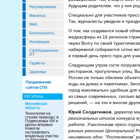
будущим родителям, что у них род
Регулирование
Специально для участников пресс
Финансы
Так, журналисты увидели и празд
Web
О том, как создавался новый обли
Безопасность
медиасферы из 16 регионов стран
Инновации
через Волгу по своей туристическ
набережной собираются сотни жит
CIO/Управление
ИТ
и первый день пресс-тура для уча
Гаджеты
Следующим утром гости погрузили
ресторанов, прогулочных улиц. Вы
Здоровье
России не только обилием объект
Продвижение
коды на домах и памятниках, бес
сайтов СПб
город максимально удобным для ж
из самых современных, сколько в
РЕГИОНЫ
решений, — на эти и многие друг
Московская
область
Юрий Солдатенков
, директор м
Технологии на
страже природы: в
региональных итогов конкурса ж
Подмосковье ИИ и
работе. Участникам пресс-туров
дроны впервые
помогли
разных регионах Центральной Ро
оштрафовать
владельца участка
неизменно одно: “Ростелеком” р
за борщевик