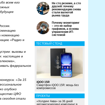
ибо всем его
Не сто резюме, а сто
друзей: почему
ложных
рекомендации снова
 будущее
стали валютой
рынка труда
Почему мониторинг
России.
– это не набор
графиков, а основа
 номинацию
управления ИТ-
 в номинацию
системой
инацию «Радио и
ТЕСТОВЫЙ СТЕНД
устрии: вызовы и
и: настоящее и
елекома»,
енивать федеральное
 конкурса:
«За 15
iQOO 15R
ессиональное
Смартфон iQOO 15R: мощь без
компромиссов
ко глубоко
общество ЦФО
ПРОЕКТЫ
а сегодня стали
«Холдинг Аква» за 36 дней
автоматизировал комплаенс в