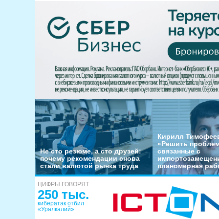
Кирилл Тимофеев
«Решить пробле
Не сто резюме, а сто друзей:
связанные с
почему рекомендации снова
импортозамещени
стали валютой рынка труда
планомерная раб
ЦИФРЫ ГОВОРЯТ
250 тыс.
кибератак отбил
«Уралкалий»