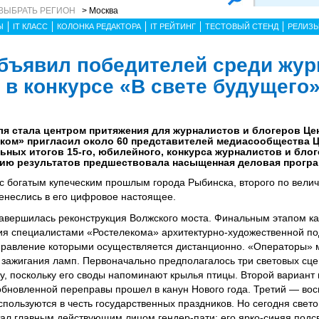
ВЫБРАТЬ РЕГИОН
> Москва
Ы
IT КЛАСС
КОЛОНКА РЕДАКТОРА
IT РЕЙТИНГ
ТЕСТОВЫЙ СТЕНД
РЕЛИЗ
бъявил победителей среди жур
 в конкурсе «В свете будущего
мля стала центром притяжения для журналистов и блогеров Ц
еком» пригласил около 60 представителей медиасообщества 
ьных итогов 15-го, юбилейного, конкурса журналистов и бло
ию результатов предшествовала насыщенная деловая програ
 с богатым купеческим прошлым города Рыбинска, второго по вели
ренеслись в его цифровое настоящее.
 завершилась реконструкция Волжского моста. Финальным этапом к
ия специалистами «Ростелекома» архитектурно-художественной по
управление которыми осуществляется дистанционно. «Операторы» 
ь зажигания ламп. Первоначально предполагалось три световых сц
у, поскольку его своды напоминают крылья птицы. Второй вариант
к обновленной переправы прошел в канун Нового года. Третий — во
спользуются в честь государственных праздников. Но сегодня свет
тал главным действующим лицом гендер-пати: его ярко-синяя подс