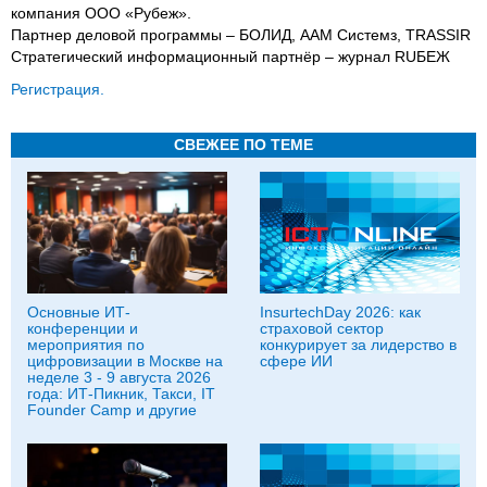
компания ООО «Рубеж».
Партнер деловой программы – БОЛИД, ААМ Системз, TRASSIR
Стратегический информационный партнёр – журнал RUБЕЖ
Регистрация.
СВЕЖЕЕ ПО ТЕМЕ
Основные ИТ-
InsurtechDay 2026: как
конференции и
страховой сектор
мероприятия по
конкурирует за лидерство в
цифровизации в Москве на
сфере ИИ
неделе 3 - 9 августа 2026
года: ИТ-Пикник, Такси, IT
Founder Camp и другие