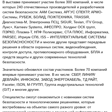
В выставке принимают участие более 300 компаний, в числе
которых 240 отечественных производителей и разработчиков
систем безопасности: ААМ Системз, АРГУС СПЕКТР, АРМО-
Системы, РУБЕЖ, БОЛИД, ПОЖТЕХНИКА, TRASSIR,
Диагностика-М, Электроника ПСЦ, SIGUR, Tevian, ITV Group,
Луис+, Karneev Systems, АФЕСПРО, Холдинг ОСК групп,
ПЭРКО, Плазма-Т, НПФ Полисервис, СТА ПЛЮС, Информатика,
PARSEC, Итриум СПб, ISS – ИНТЕЛЛЕКТУАЛЬНЫЕ СИСТЕМЫ
БЕЗОПАСНОСНОСТИ и многие другие представят передовые
решения в области охранных систем, видеонаблюдения,
контроля доступа, противопожарного оборудования, БПЛА и
средств защиты и других современных технологий
безопасности.
Значительно обновился состав участников. Более 70 компаний
впервые принимают участие. В их числе: СБЕР, ЛИНИЯ/
ДЕВЛАЙН, ИНФОКОМ, ЗАВОД ЭНЕРГОКАБЕЛЬ, ТД РАЙТ,
Faceter, ISON, М-ГРУПП, Группа индустриальных технологий
(GIT) и многие другие.
Специалисты смогут ознакомиться с новинками систем
безопасности и технологическими решениями, которые
востребованы на объектах самого разного уровня: от
коммерческой недвижимости и социальной инфраструктуры до