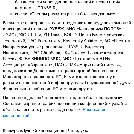
безопасности через диалог поколений и технологий»,
партнер — TRASSIR;
сессия «Тренды развития рынка больших данных»;
В качестве спикеров выступят представители ведущих компаний
и ассоциаций отрасли: РУБЕЖ, АНО «Консорциум ПОПСБ»,
ЛУИС+, SIGUR, ITV, УЦ Такир, BOLID, Центр Биометрических
технологий, ПАО Ростелеком, Kaspersky Antidrone, АО «Росатом
Инфраструктурные решения», TRASSIR, Видеофор,
Инфоматика, ПАО Сбербанк, ГК «Солар», Главгосэкспертиза
России, ФГБУ ВНИИПО МЧС, АНО «Платформа НТИ»,
Ассоциация «Аэронекст», ПАО «ГМК «Норильский никель»,
представители Департамента транспортной безопасности
Министерства транспорта РФ, Комитета по транспорту и
развитию транспортной инфраструктуры Государственной Думы
Федерального собрания РФ и многие другие.
Посещение деловой программы входит в билет на выставку.
Составьте заранее график посещения конференций и узнайте
обо всех новостях рынка среди первых.
Расписание
мероприятий
Конкурс «Лучший инновационный продукт»