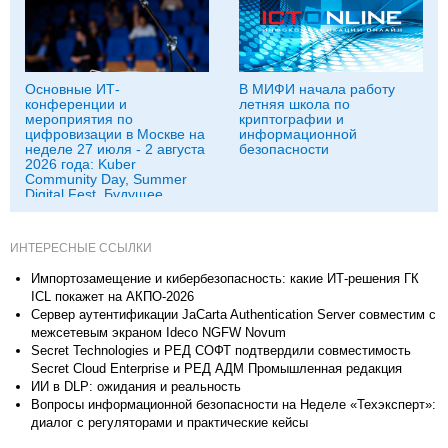
Основные ИТ-
В МИФИ начала работу
конференции и
летняя школа по
мероприятия по
криптографии и
цифровизации в Москве на
информационной
неделе 27 июля - 2 августа
безопасности
2026 года: Kuber
Community Day, Summer
Digital Fest, Будущее
исследований в
корпорациях и другие
ИНТЕРЕСНЫЕ ССЫЛКИ
Импортозамещение и кибербезопасность: какие ИТ-решения ГК
ICL покажет на АКПО-2026
Сервер аутентификации JaCarta Authentication Server совместим с
межсетевым экраном Ideco NGFW Novum
Secret Technologies и РЕД СОФТ подтвердили совместимость
Secret Cloud Enterprise и РЕД АДМ Промышленная редакция
ИИ в DLP: ожидания и реальность
Вопросы информационной безопасности на Неделе «Техэксперт»:
диалог с регуляторами и практические кейсы