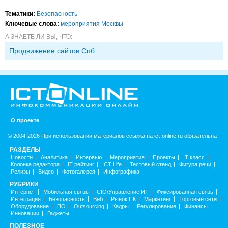
Тематики:
Безопасность
Ключевые слова:
мероприятия Москвы
А ЗНАЕТЕ ЛИ ВЫ, ЧТО:
Продвижение сайтов Спб
О проекте
© 2004-2026 При использовании материалов ссылка на ict-online.ru обязательна
РАЗДЕЛЫ
Новости
Аналитика
Интервью
Мероприятия
Проекты
IT класс
Колонка редактора
IT рейтинг
ICT Life
Тестовый стенд
Фигура речи
Релизы
Видео
Фотогалерея
Инфографика
РУБРИКИ
Интернет
Мобильная связь
CIO/Управление ИТ
Фиксированная связь
Интеграция
Безопасность
Веб
Рынок ПК
Маркетинг
Торговые сети
Оборудование
ПО
Outsourcing
Кадры
Регулирование
Финансы
Инновации
Гаджеты
ПОЛЕЗНОЕ