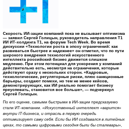
Скорость ИИ-зации компаний пока не вызывает оптимизма
— заявил Сергей Голицын, руководитель направления Т1
ИИ ИТ-холдинга Т1, на форуме Tech Week. Во время
дискуссии «Технологии роста в эпоху ограничений: как
развиваться быстрее и надежнее» он отметил, что по пути
широкого внедрения технологий искусственного
интеллекта российский бизнес движется слишком
медленно. При этом потенциал для ускорения у компаний
действительно есть, несмотря на ограничения, которые
действуют сразу с нескольких сторон. «Кадровые,
технологические, регуляторные риски, плюс санкционные
барьеры, создают помехи, но тем не менее кейсов,
демонстрирующих, как ИИ реально помогает бизнесу
преуспевать, становится все больше», — подчеркнул
Сергей Голицын.
По его оценке, самыми быстрыми в ИИ-зации предсказуемо
стали ИТ-компании.
«Искусственный интеллект «варится»
внутри IT-бизнеса, и отрасль в первую очередь
оптимизирует саму себя. Если бы ИИ создавался в литейных
цехах, то самыми цифровыми сегодня были бы сталевары»,