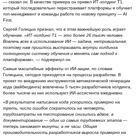
— сказал он. В качестве примера он привел ИТ-холдинг Т1,
который последовательно перестраивает платформы и обучает
топ-менеджмент и команды работе по новому принципу — AI
First.
Сергей Голицын признал, что в этом важнейшую роль играет
обучение.
«ИТ-холдинг Т1 — это более 26 тысяч человек.
Вовлечь всех в использование ИИ — задача, нетривиальная,
поэтому нам пришлось выстраивать внутри холдинга
полноценную систему обучения и менять сам подход к
платформам», —
подчеркнул он.
Самые масштабные эффекты от ИИ-зации, по словам
Голицына, сегодня приходятся на процессы разработки. В
проект по внедрению инструментов автоматической генерации
кода (вайбкодинга) вовлечены 5 тысяч разработчиков холдинга,
более тысячи из них используют ИИ-ассистента ежедневно.
«В результате написание кода ускорилось примерно на
треть, число ошибок сократилось на четверть,
трудозатраты на тестирование снизились вдвое, а
документирование — один из самых трудоемких этапов —
теперь занимает минуты, а не часы. Общая
производительность разработчиков выросла примерно на