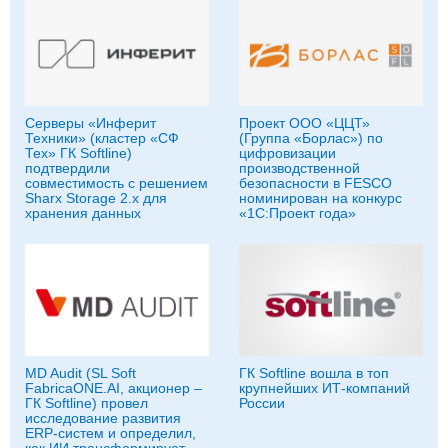
Серверы «Инферит
Проект ООО «ЦЦТ»
Техники» (кластер «СФ
(Группа «Борлас») по
Тех» ГК Softline)
цифровизации
подтвердили
производственной
совместимость с решением
безопасности в FESCO
Sharx Storage 2.x для
номинирован на конкурс
хранения данных
«1С:Проект года»
MD Audit (SL Soft
ГК Softline вошла в топ
FabricaONE.AI, акционер –
крупнейших ИТ-компаний
ГК Softline) провел
России
исследование развития
ERP-систем и определил,