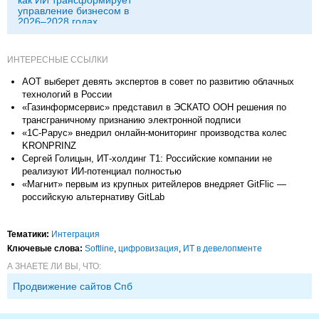
как ИИ трансформирует
управление бизнесом в
2026–2028 годах
ИНТЕРЕСНЫЕ ССЫЛКИ
АОТ выберет девять экспертов в совет по развитию облачных
технологий в России
«Газинформсервис» представил в ЭСКАТО ООН решения по
трансграничному признанию электронной подписи
«1С-Рарус» внедрил онлайн-мониторинг производства колес
KRONPRINZ
Сергей Голицын, ИТ-холдинг Т1: Российские компании не
реализуют ИИ-потенциал полностью
«Магнит» первым из крупных ритейлеров внедряет GitFlic —
российскую альтернативу GitLab
Тематики:
Интеграция
Ключевые слова:
Softline
,
цифровизация
,
ИТ в девелопменте
А ЗНАЕТЕ ЛИ ВЫ, ЧТО:
Продвижение сайтов Спб