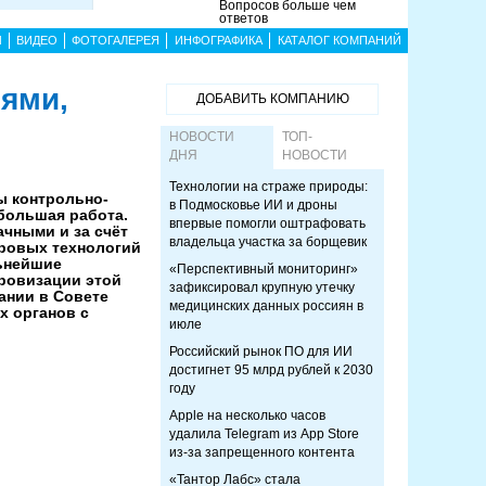
Вопросов больше чем
ответов
Ы
ВИДЕО
ФОТОГАЛЕРЕЯ
ИНФОГРАФИКА
КАТАЛОГ КОМПАНИЙ
иями,
ДОБАВИТЬ КОМПАНИЮ
НОВОСТИ
ТОП-
ДНЯ
НОВОСТИ
Технологии на страже природы:
ы контрольно-
в Подмосковье ИИ и дроны
большая работа.
впервые помогли оштрафовать
чными и за счёт
владельца участка за борщевик
фровых технологий
льнейшие
«Перспективный мониторинг»
фровизации этой
зафиксировал крупную утечку
ании в Совете
медицинских данных россиян в
х органов с
июле
Российский рынок ПО для ИИ
достигнет 95 млрд рублей к 2030
году
Apple на несколько часов
удалила Telegram из App Store
из-за запрещенного контента
«Тантор Лабс» стала