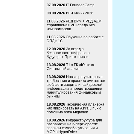
07.08.2026
IT Founder Camp
08.08.2026
ИТ-Пикник 2026
11.08.2026
РЕД ВРМ + РЕД АДМ:
Управляемая VDI-среда без
компромиссов
11.08.2026
Обучение по работе с
ЭПД в 1С
12.08.2026
За вклад в
безопасность цифрового
будущего. Прием заявок
13.08.2026
Т1 x ГК «Юзтех»:
Системный анализ
13.08.2026
Новые регуляторные
требования и практика эмитентов
в области защиты инсайдерской
информации и предотвращения
манипулирования финансовым
рынком
18.08.2026
Техническая планерка:
как мигрировать на Astra Linux с
помощью Astra Migration
18.08.2026
Инфраструктура для
разработки на гиперскорости:
сервисы самообслуживания и
MCP в HyperDrive