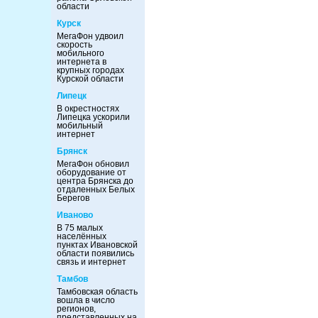
области
Курск
МегаФон удвоил
скорость
мобильного
интернета в
крупных городах
Курской области
Липецк
В окрестностях
Липецка ускорили
мобильный
интернет
Брянск
МегаФон обновил
оборудование от
центра Брянска до
отдаленных Белых
Берегов
Иваново
В 75 малых
населённых
пунктах Ивановской
области появились
связь и интернет
Тамбов
Тамбовская область
вошла в число
регионов,
представленных на