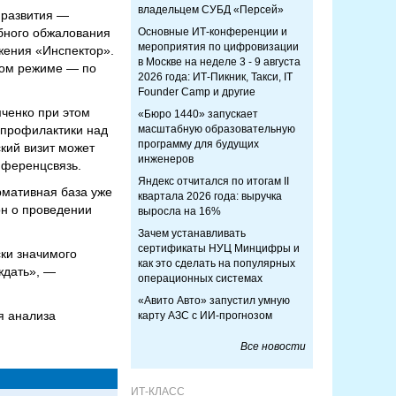
владельцем СУБД «Персей»
 развития —
ебного обжалования
Основные ИТ-конференции и
мероприятия по цифровизации
жения «Инспектор».
в Москве на неделе 3 - 9 августа
ном режиме — по
2026 года: ИТ-Пикник, Такси, IT
Founder Camp и другие
ченко при этом
«Бюро 1440» запускает
 профилактики над
масштабную образовательную
программу для будущих
кий визит может
инженеров
нференцсвязь.
Яндекс отчитался по итогам II
рмативная база уже
квартала 2026 года: выручка
он о проведении
выросла на 16%
Зачем устанавливать
сертификаты НУЦ Минцифры и
ски значимого
как это сделать на популярных
ждать», —
операционных системах
«Авито Авто» запустил умную
я анализа
карту АЗС с ИИ-прогнозом
Все новости
ИТ-КЛАСС