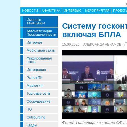
НОВОСТИ
АНАЛИТИКА
ИНТЕРВЬЮ
МЕРОПРИЯТИЯ
ПРОЕКТ
Импорто­
Замещение
Систему госкон
Автоматизация
включая БПЛА
Промышленности
Интернет
15.06.2026 |
АЛЕКСАНДР АБРАМОВ
Мобильная связь
Фиксированная
связь
Интеграция
Рынок ПК
Маркетинг
Торговые сети
Оборудование
ПО
Outsourcing
Фото: Трансляция в канале СФ в
Кадры