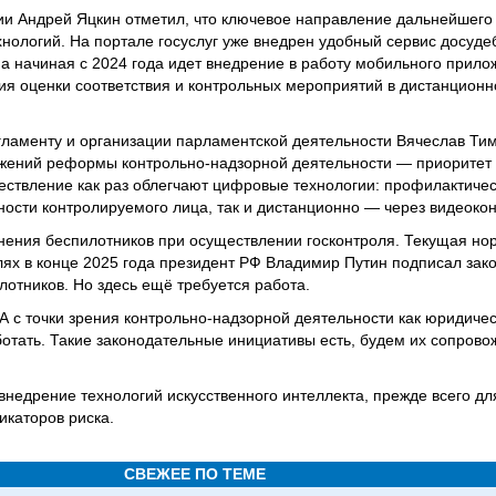
и Андрей Яцкин отметил, что ключевое направление дальнейшего
хнологий. На портале госуслуг уже внедрен удобный сервис досуд
 а начиная с 2024 года идет внедрение в работу мобильного прило
ия оценки соответствия и контрольных мероприятий в дистанцион
ламенту и организации парламентской деятельности Вячеслав Тим
ложений реформы контрольно-надзорной деятельности — приоритет
ствление как раз облегчают цифровые технологии: профилактичес
ьности контролируемого лица, так и дистанционно — через видеоко
ения беспилотников при осуществлении госконтроля. Текущая но
елях в конце 2025 года президент РФ Владимир Путин подписал зак
лотников. Но здесь ещё требуется работа.
А с точки зрения контрольно-надзорной деятельности как юридиче
ботать. Такие законодательные инициативы есть, будем их сопрово
недрение технологий искусственного интеллекта, прежде всего дл
каторов риска.
СВЕЖЕЕ ПО ТЕМЕ