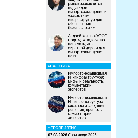
рынок развивается
под эгидой
импортозамещения и
«закрытия»
инфраструктур для
обеспечения
безопасности»
Андрей Козлов («ЭОС
Софт»): «Надо четко
понимать, что
обратной дороги для
импортозамещения
нет»
АНАЛИТИКА
Импортонезависимая
ИТ-инфраструктура:
мифы и реальность,
комментарии
экспертов
Импортонезависимая
ИТ-инфраструктура:
сложности создания,
решения, прогнозы,
комментарии
экспертов
МЕРОПРИЯТИЯ
07.08.2026
Свои люди 2026