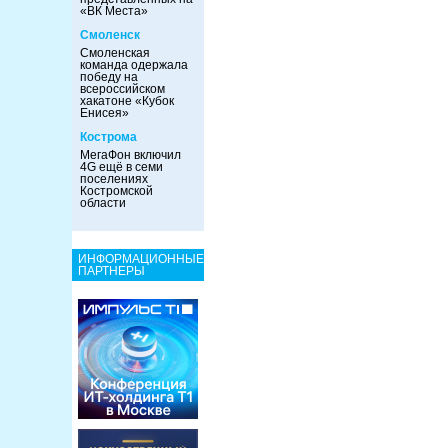
«ВК Места»
Смоленск
Смоленская
команда одержала
победу на
всероссийском
хакатоне «Кубок
Енисея»
Кострома
МегаФон включил
4G ещё в семи
поселениях
Костромской
области
ИНФОРМАЦИОННЫЕ
ПАРТНЕРЫ