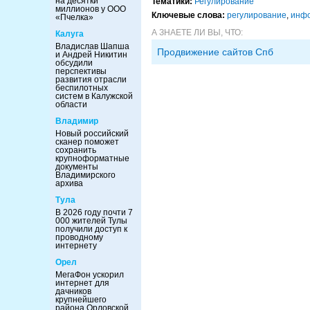
на десятки
Тематики:
Регулирование
миллионов у ООО
Ключевые слова:
регулирование
,
инфо
«Пчелка»
А ЗНАЕТЕ ЛИ ВЫ, ЧТО:
Калуга
Владислав Шапша
Продвижение сайтов Спб
и Андрей Никитин
обсудили
перспективы
развития отрасли
беспилотных
систем в Калужской
области
Владимир
Новый российский
сканер поможет
сохранить
крупноформатные
документы
Владимирского
архива
Тула
В 2026 году почти 7
000 жителей Тулы
получили доступ к
проводному
интернету
Орел
МегаФон ускорил
интернет для
дачников
крупнейшего
района Орловской