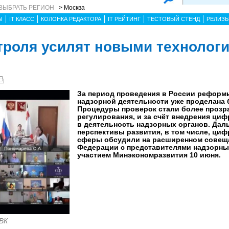
ВЫБРАТЬ РЕГИОН
> Москва
Ы
IT КЛАСС
КОЛОНКА РЕДАКТОРА
IT РЕЙТИНГ
ТЕСТОВЫЙ СТЕНД
РЕЛИЗ
троля усилят новыми технолог
За период проведения в России реформ
надзорной деятельности уже проделана 
Процедуры проверок стали более прозра
регулирования, и за счёт внедрения ци
в деятельность надзорных органов. Да
перспективы развития, в том числе, ци
сферы обсудили на расширенном совещ
Федерации с представителями надзорны
участием Минэкономразвития 10 июня.
 ВК