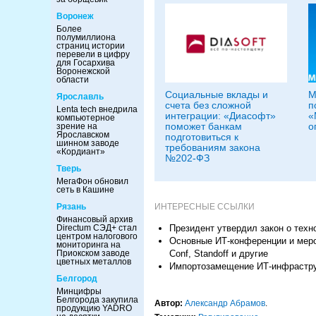
Воронеж
Более
полумиллиона
страниц истории
перевели в цифру
для Госархива
Воронежской
области
Социальные вклады и
M
Ярославль
счета без сложной
п
Lenta tech внедрила
интеграции: «Диасофт»
«
компьютерное
поможет банкам
о
зрение на
Ярославском
подготовиться к
шинном заводе
требованиям закона
«Кордиант»
№202-ФЗ
Тверь
МегаФон обновил
сеть в Кашине
ИНТЕРЕСНЫЕ ССЫЛКИ
Рязань
Финансовый архив
Президент утвердил закон о тех
Directum СЭД+ стал
центром налогового
Основные ИТ-конференции и меро
мониторинга на
Conf, Standoff и другие
Приокском заводе
цветных металлов
Импортозамещение ИТ-инфраструк
Белгород
Минцифры
Белгорода закупила
Автор:
Александр Абрамов
.
продукцию YADRO