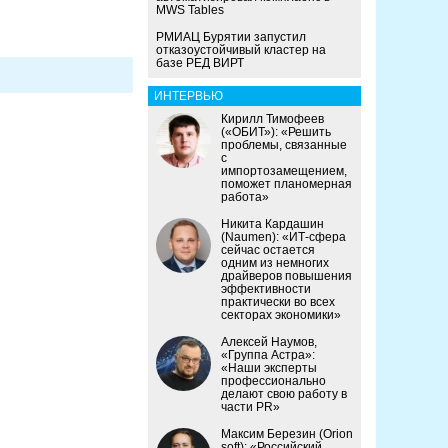
MWS Tables
РМИАЦ Бурятии запустил
отказоустойчивый кластер на
базе РЕД ВИРТ
ИНТЕРВЬЮ
Кирилл Тимофеев
(«ОБИТ»): «Решить
проблемы, связанные
с
импортозамещением,
поможет планомерная
работа»
Никита Кардашин
(Naumen): «ИТ-сфера
сейчас остается
одним из немногих
драйверов повышения
эффективности
практически во всех
секторах экономики»
Алексей Наумов,
«Группа Астра»:
«Наши эксперты
профессионально
делают свою работу в
части PR»
Максим Березин (Orion
soft): «Российский