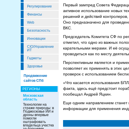
Первый зампред Совета Федераци
Регулирование
активное использование новых те
Финансы
решений и действий контролеров,
Оно предназначено для проведен
Web
ВКС.
Безопасность
Председатель Комитета СФ по рег
Инновации
отметил, что одно из важных по
CIO/Управление
карательными мерами. И её осуще
ИТ
проводиться как по месту деятел
Гаджеты
Перспективным является и примен
Здоровье
позволяет их применять в этих ц
проверок с использованием беспи
Продвижение
сайтов СПб
«Что касается использования БПЛ
факта, здесь ещё предстоит пора
РЕГИОНЫ
пообещал Андрей Яцкин.
Московская
область
Еще одним направлением станет в
Технологии на
страже природы: в
информации для применения инди
Подмосковье ИИ и
дроны впервые
помогли
оштрафовать
владельца участка
за борщевик