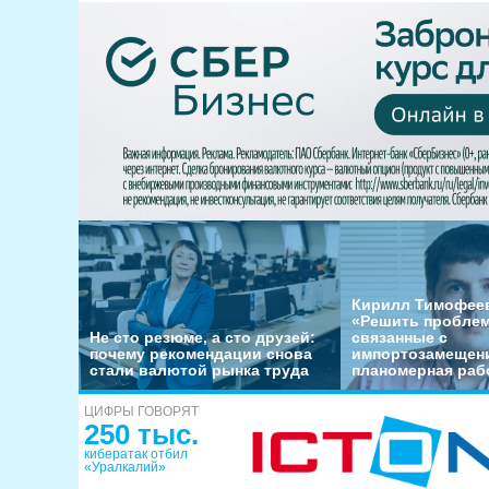
Кирилл Тимофеев
«Решить пробле
Не сто резюме, а сто друзей:
связанные с
почему рекомендации снова
импортозамещени
стали валютой рынка труда
планомерная раб
ЦИФРЫ ГОВОРЯТ
250 тыс.
кибератак отбил
«Уралкалий»