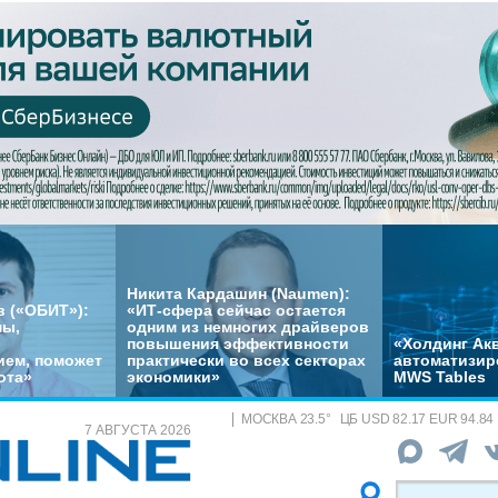
Никита Кардашин (Naumen):
 («ОБИТ»):
«ИТ-сфера сейчас остается
мы,
одним из немногих драйверов
повышения эффективности
«Холдинг Акв
ем, поможет
практически во всех секторах
автоматизир
ота»
экономики»
MWS Tables
МОСКВА
23.5
°
ЦБ
USD 82.17 EUR 94.84
7 АВГУСТА 2026