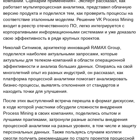
компаний. Сценарии применения». Эксперт рассказал, как
работает мультипроцессная аналитика, представил облачную
версию продукта и поделился тем, как проверить процессы на
соответствие эталонным моделям. Решение VK Process Mining
входит в реестр отечественного ПО, легко интегрируется с
корпоративными информационными системами и уже доказало
свою эффективность в ряде крупных проектов.
Николай Ситников, архитектор инноваций RAMAX Group,
поделился наиболее актуальными запросами, которые
актуальны для телеком-компаний в области операционной
эффективности и анализа больших данных. Опираясь на свой
многолетний опыт из разных индустрий, он рассказал, как
платформа процессной аналитики помогает анализировать
бизнес-процессы, выявлять отклонения от стандартов и
находить точки для улучшения.
После этих выступлений встреча перешла в формат дискуссии,
в ходе которой участники обсудили сложности внедрения
Process Mining в своих компаниях, поделились опытом и
лучшими практиками, затронули разные аспекты внедрения
процессной аналитики на разных уровнях, в том числе и защиту
персональных данных. Также пользуясь случаем коллеги
смогли получить рекомендации по старту проектов процессной