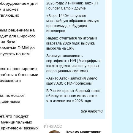
 оборудованием для
2026 года: ИТ-Пикник, Такси, IT
Founder Camp и другие
м и может
ствляющих
«Бюро 1440» запускает
масштабную образовательную
программу для будущих
ьным решением на
инженеров
одит для широкого
Яндекс отчитался по итогам II
 на базе
квартала 2026 года: выручка
й памятью DIMM до
выросла на 16%
пускать на нем
Зачем устанавливать
сертификаты НУЦ Минцифры и
как это сделать на популярных
е слоты расширения
операционных системах
 работы с большими
«Авито Авто» запустил умную
озможности
карту АЗС с ИИ-прогнозом
В России принят базовый закон
на, помогают
об искусственном интеллекте:
овышенными
что изменится с 2026 года
Все новости
т, что продукт
и муниципальных
ИТ-КЛАСС
 критически важных
Почему мониторинг