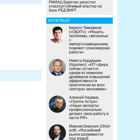
РМИАЦ Бурятии запустил
отказоустойчивый кластер на
базе РЕД ВИРТ
ИНТЕРВЬЮ
Кирилл Тимофеев
(«ОБИТ»): «Решить
проблемы, связанные
с
импортозамещением,
поможет планомерная
работа»
Никита Кардашин
(Naumen): «ИТ-сфера
сейчас остается
одним из немногих
драйверов повышения
эффективности
практически во всех
секторах экономики»
Алексей Наумов,
«Группа Астра»:
«Наши эксперты
профессионально
делают свою работу в
части PR»
Максим Березин (Orion
soft): «Российский
рынок развивается
под эгидой