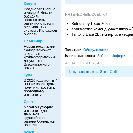
Калуга
Владислав Шапша
и Андрей Никитин
ИНТЕРЕСНЫЕ ССЫЛКИ
обсудили
перспективы
ReIndustry Expo 2025
развития отрасли
беспилотных
Количество команд-участников «
систем в Калужской
Tantor XData 2B: импортозамеще
области
Владимир
Новый российский
Тематики:
Оборудование
сканер поможет
сохранить
Ключевые слова:
Softline
,
Инферит
,
ре
крупноформатные
документы
А ЗНАЕТЕ ЛИ ВЫ, ЧТО:
Владимирского
архива
Продвижение сайтов Спб
Тула
В 2026 году почти 7
000 жителей Тулы
получили доступ к
проводному
интернету
Орел
МегаФон ускорил
интернет для
дачников
крупнейшего
района Орловской
области
Курск