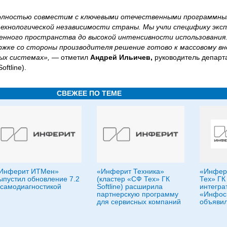
полностью совместим с ключевыми отечественными программны
ехнологической независимости страны. Мы учли специфику экс
енного пространства до высокой интенсивности использования.
ржке со стороны производителя решение готово к массовому вн
ых системах»,
— отметил
Андрей Ильичев,
руководитель департ
ftline).
СВЕЖЕЕ ПО ТЕМЕ
Инферит ИТМен»
«Инферит Техника»
«Инфери
ыпустил обновление 7.2
(кластер «СФ Тех» ГК
Тех» ГК 
 самодиагностикой
Softline) расширила
интегра
партнерскую программу
«Инфос
для сервисных компаний
объявил