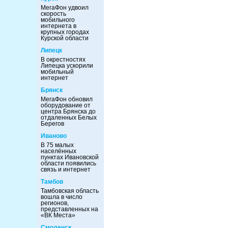
МегаФон удвоил
скорость
мобильного
интернета в
крупных городах
Курской области
Липецк
В окрестностях
Липецка ускорили
мобильный
интернет
Брянск
МегаФон обновил
оборудование от
центра Брянска до
отдаленных Белых
Берегов
Иваново
В 75 малых
населённых
пунктах Ивановской
области появились
связь и интернет
Тамбов
Тамбовская область
вошла в число
регионов,
представленных на
«ВК Места»
Смоленск