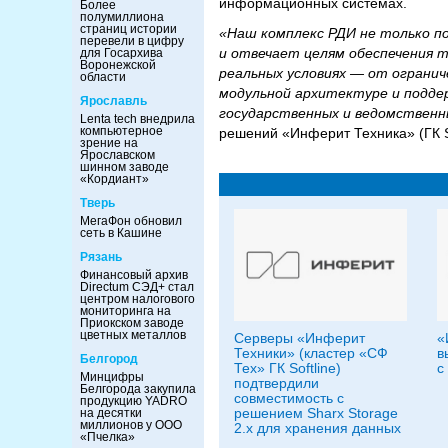
информационных системах.
Более
полумиллиона
страниц истории
«Наш комплекс РДИ не только 
перевели в цифру
и отвечает целям обеспечения т
для Госархива
Воронежской
реальных условиях — от огранич
области
модульной архитектуре и подде
Ярославль
государственных и ведомственн
Lenta tech внедрила
компьютерное
решений «Инферит Техника» (ГК So
зрение на
Ярославском
шинном заводе
«Кордиант»
Тверь
МегаФон обновил
сеть в Кашине
Рязань
Финансовый архив
Directum СЭД+ стал
центром налогового
мониторинга на
Приокском заводе
цветных металлов
Серверы «Инферит
«
Техники» (кластер «СФ
в
Белгород
Тех» ГК Softline)
с
Минцифры
подтвердили
Белгорода закупила
совместимость с
продукцию YADRO
решением Sharx Storage
на десятки
миллионов у ООО
2.x для хранения данных
«Пчелка»