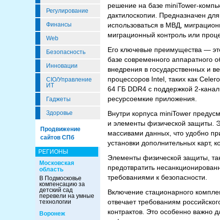
решение на базе miniTower-компь
Регулирование
дактилоскопии. Предназначен дл
использоваться в МВД, миграцион
Финансы
миграционный контроль или проц
Web
Его ключевые преимущества — эт
Безопасность
базе современного аппаратного о
Инновации
внедрения в государственных и ве
процессоров Intel, таких как Cel
CIO/Управление
ИТ
64 ГБ DDR4 с поддержкой 2-канал
ресурсоемкие приложения.
Гаджеты
Внутри корпуса miniTower предусм
Здоровье
и элементы физической защиты. 
Продвижение
массивами данных, что удобно п
сайтов СПб
установки дополнительных карт, к
РЕГИОНЫ
Элементы физической защиты, так
Московская
предотвратить несанкционированн
область
требованиями к безопасности.
В Подмосковье
компенсацию за
детский сад
Включение стационарного комплек
перевели на умные
отвечает требованиям российског
технологии
контрактов. Это особенно важно 
Воронеж