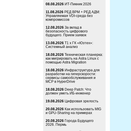
08.08.2026
ИТ-Пикник 2026
11.08.2026
РЕД ВРМ + РЕД АДМ:
Управляемая VDI-среда без
компромиссов
12.08.2026
За вклад в
безопасность цифрового
будущего. Прием заявок
13.08.2026
Т1 x ГК «Юзтех»:
Системный анализ
18.08.2026
Техническая планерка:
как мигрировать на Astra Linux с
помощью Astra Migration
18.08.2026
Инфраструктура для
разработки на гиперскорости:
сервисы самообслуживания и
MCP в HyperDrive
18.08.2026
Deep Patch: Что
должен уметь ИБ-инженер
19.08.2026
Цифровая зрелость
20.08.2026
Как использовать MIG
и GPU-Sharing на примерах
20.08.2026
Города Будущего
2026. Пермь