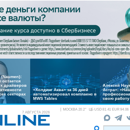
 (Naumen):
с остается
их драйверов
Алексей Нау
ктивности
«Холдинг Аква» за 36 дней
Астра»: «На
сех секторах
автоматизировал комплаенс в
профессиона
MWS Tables
свою работу 
МОСКВА
20.2
°
ЦБ
USD 81.41 EUR 94.06
7 АВГУСТА 2026