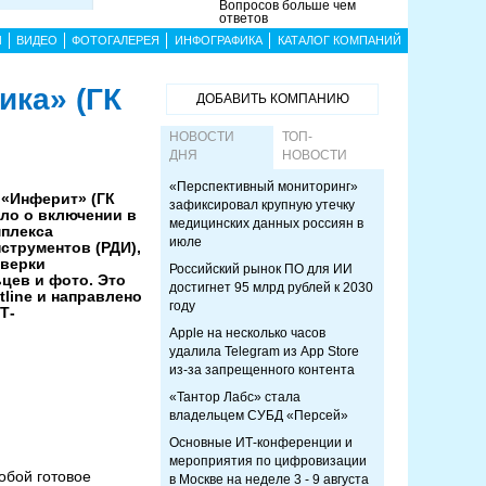
Вопросов больше чем
ответов
Ы
ВИДЕО
ФОТОГАЛЕРЕЯ
ИНФОГРАФИКА
КАТАЛОГ КОМПАНИЙ
ика» (ГК
ДОБАВИТЬ КОМПАНИЮ
НОВОСТИ
ТОП-
ДНЯ
НОВОСТИ
«Перспективный мониторинг»
 «Инферит» (ГК
зафиксировал крупную утечку
ило о включении в
медицинских данных россиян в
мплекса
июле
трументов (РДИ),
оверки
Российский рынок ПО для ИИ
цев и фото. Это
достигнет 95 млрд рублей к 2030
tline и направлено
году
Т-
Apple на несколько часов
удалила Telegram из App Store
из-за запрещенного контента
«Тантор Лабс» стала
владельцем СУБД «Персей»
Основные ИТ-конференции и
мероприятия по цифровизации
обой готовое
в Москве на неделе 3 - 9 августа