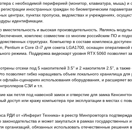
ютера с необходимой периферией (монитор, клавиатура, мышь) и
я регистрации иностранных граждан по биометрическим параметра
ных центрах, пунктах пропуска, ведомствах и учреждениях, осуще
едуры идентификации.
о вместительность и высокая производительность. Являясь модул
беспечения, комплекс совместим со многим российским ПО и подх
домственных структурах. Компьютер в составе комплекса доступен
eron, Pentium и Core i3-i7 для сокета LGA1700, оснащен оперативно
ьного режима. Поддержка видеокарт уровня RTX 5060 позволяет за
отрены отсеки под 5 накопителей 3.5" и 2 накопителя 2.5", а такж
Это позволяет гибко наращивать объем локального хранилища для
ри офлайн-сценариях использования оборудования, и расширяет в
онтроллеров СЗИ и т.п.
ие как петля под навесной замок и отверстие для замка Кенсингто
ый доступ или кражу компьютера при эксплуатации в местах с п
са РДИ от «Инферит Техника» в реестр Минпромторга подтверждае
о законодательства и может закупаться в рамках государственных 
для организаций, обязанных использовать отечественные решения в