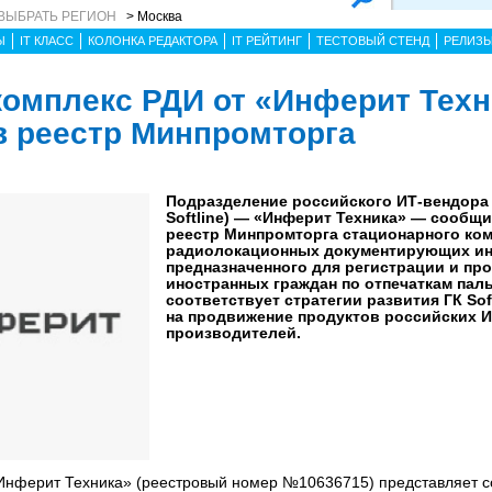
ВЫБРАТЬ РЕГИОН
> Москва
Ы
IT КЛАСС
КОЛОНКА РЕДАКТОРА
IT РЕЙТИНГ
ТЕСТОВЫЙ СТЕНД
РЕЛИЗ
омплекс РДИ от «Инферит Техн
 в реестр Минпромторга
Подразделение российского ИТ-вендора
Softline) — «Инферит Техника» — сообщ
реестр Минпромторга стационарного ко
радиолокационных документирующих инс
предназначенного для регистрации и пр
иностранных граждан по отпечаткам паль
соответствует стратегии развития ГК Sof
на продвижение продуктов российских И
производителей.
Инферит Техника» (реестровый номер №10636715) представляет с