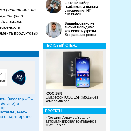
– это не набор
графиков, а основа
ми решениями, но
управления ИТ-
системой
плуатации в
 Благодаря
Зашифровано не
едрению в
значит невидимо:
как искать угрозы
амента продуктовых
без расшифровки
ТЕСТОВЫЙ СТЕНД
iQOO 15R
Смартфон iQOO 15R: мощь без
т» (кластер «СФ
компромиссов
Softline) и
тор
ПРОЕКТЫ
истемы Джет»
и о партнерстве
«Холдинг Аква» за 36 дней
автоматизировал комплаенс в
MWS Tables