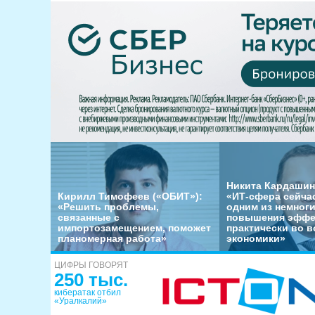
Никита Кардашин
Кирилл Тимофеев («ОБИТ»):
«ИТ-сфера сейча
«Решить проблемы,
одним из немног
связанные с
повышения эффе
импортозамещением, поможет
практически во в
планомерная работа»
экономики»
ЦИФРЫ ГОВОРЯТ
250 тыс.
кибератак отбил
«Уралкалий»