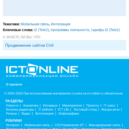
Тематики:
Мобильная связь
,
Интеграция
Ключевые слова:
t2 (Tele2)
,
программы лояльности
,
тарифы t2 (Tele2)
А ЗНАЕТЕ ЛИ ВЫ, ЧТО:
Продвижение сайтов Спб
О проекте
© 2004-2026 При использовании материалов ссылка на ict-online.ru обязательна
РАЗДЕЛЫ
Новости
Аналитика
Интервью
Мероприятия
Проекты
IT класс
Колонка редактора
IT рейтинг
ICT Life
Тестовый стенд
Фигура речи
Релизы
Видео
Фотогалерея
Инфографика
РУБРИКИ
Интернет
Мобильная связь
CIO/Управление ИТ
Фиксированная связь
Интеграция
Безопасность
Веб
Рынок ПК
Маркетинг
Торговые сети