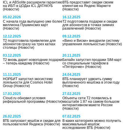
ICL и ABSolite расширили гарантию
ВТБ предоставит скидки своим
на ИБП в ЦОДах ICL ДАТАКУБ
клиентам на Яндекс Маркете
(Новости)
(Новости)
05.02.2026
16.12.2025
С начала года выпущено уже более
Т2 подготовила подарки и скидки
миллиона Пушкинских карт
для абонентов в точках зимних
(Новости)
развлечений
(Новости)
12.12.2025
09.12.2025
Т2 подготовила привилегии для
«Вино и Виски» внедрили систему
абонентов сразу на трех катках
управления лояльностью
(Новости)
столицы
(Новости)
03.12.2025
20.11.2025
T2 вновь дарит новогодние подарки
Билайн запустил продажи SIM-карт
– теперь каждому
(Новости)
со специальным тарифом в
«Пятёрочке»
(Новости)
11.11.2025
24.04.2025
НОРБИТ запустил экосистему
ВТБ планирует удвоить сумму
лояльности для Cosmos Hotel
выплаченного кешбэка в этом году
Group
(Новости)
(Новости)
17.03.2025
27.02.2025
Cloud.ru обновил условия
Объекты сети Т2 появились в
реферальной программы
(Новости)
масштабе 1:87 на самом большом
интерактивном макете России
(Новости)
26.02.2025
07.02.2025
ВТБ запускает кешбэк и скидки для
В каких категориях можно получить
пользователей Яндекса
(Новости)
максимальный кешбэк:
исследование ВТБ
(Новости)