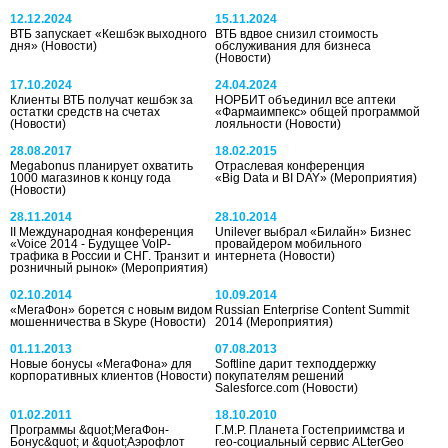
12.12.2024
15.11.2024
ВТБ запускает «Кешбэк выходного
ВТБ вдвое снизил стоимость
дня»
(Новости)
обслуживания для бизнеса
(Новости)
17.10.2024
24.04.2024
Клиенты ВТБ получат кешбэк за
НОРБИТ объединил все аптеки
остатки средств на счетах
«Фармаимпекс» общей программой
(Новости)
лояльности
(Новости)
28.08.2017
18.02.2015
Megabonus планирует охватить
Отраслевая конференция
1000 магазинов к концу года
«Big Data и BI DAY»
(Мероприятия)
(Новости)
28.11.2014
28.10.2014
II Международная конференция
Unilever выбрал «Билайн» Бизнес
«Voice 2014 - Будущее VoIP-
провайдером мобильного
трафика в России и СНГ. Транзит и
интернета
(Новости)
розничный рынок»
(Мероприятия)
02.10.2014
10.09.2014
«МегаФон» борется с новым видом
Russian Enterprise Content Summit
мошенничества в Skype
(Новости)
2014
(Мероприятия)
01.11.2013
07.08.2013
Новые бонусы «МегаФона» для
Softline дарит техподдержку
корпоративных клиентов
(Новости)
покупателям решений
Salesforce.com
(Новости)
01.02.2011
18.10.2010
Программы &quot;МегаФон-
Г.М.Р. Планета Гостеприимства и
Бонус&quot; и &quot;Аэрофлот
гео-социальный сервис ALterGeo