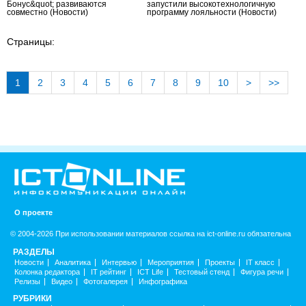
Бонус&quot; развиваются
запустили высокотехнологичную
совместно
(Новости)
программу лояльности
(Новости)
Страницы:
1
2
3
4
5
6
7
8
9
10
>
>>
О проекте
© 2004-2026 При использовании материалов ссылка на ict-online.ru обязательна
РАЗДЕЛЫ
Новости
Аналитика
Интервью
Мероприятия
Проекты
IT класс
Колонка редактора
IT рейтинг
ICT Life
Тестовый стенд
Фигура речи
Релизы
Видео
Фотогалерея
Инфографика
РУБРИКИ