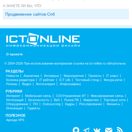
А ЗНАЕТЕ ЛИ ВЫ, ЧТО:
Продвижение сайтов Спб
О проекте
© 2004-2026 При использовании материалов ссылка на ict-online.ru обязательна
РАЗДЕЛЫ
Новости
Аналитика
Интервью
Мероприятия
Проекты
IT класс
Колонка редактора
IT рейтинг
ICT Life
Тестовый стенд
Фигура речи
Релизы
Видео
Фотогалерея
Инфографика
РУБРИКИ
Интернет
Мобильная связь
CIO/Управление ИТ
Фиксированная связь
Интеграция
Безопасность
Веб
Рынок ПК
Маркетинг
Торговые сети
Оборудование
ПО
Outsourcing
Кадры
Регулирование
Финансы
Инновации
Гаджеты
ПОЛЕЗНОЕ
Аренда VPS