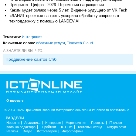
Приоритет: Цифра - 2026. Церемония награждения
Каким будет облако через 5 лет. Видение будущего от VK Tech
«ЛАНИТ-проекты» на треть ускорила обработку запросов в
техподдержку с помощью LANDEV AI
Тематики:
Интеграция
Ключевые слова:
облачные услуги
,
Timeweb Cloud
А ЗНАЕТЕ ЛИ ВЫ, ЧТО:
Продвижение сайтов Спб
О проекте
© 2004-2026 При использовании материалов ссылка на ict-online.ru обязательна
РАЗДЕЛЫ
Новости
Аналитика
Интервью
Мероприятия
Проекты
IT класс
Колонка редактора
IT рейтинг
ICT Life
Тестовый стенд
Фигура речи
Релизы
Видео
Фотогалерея
Инфографика