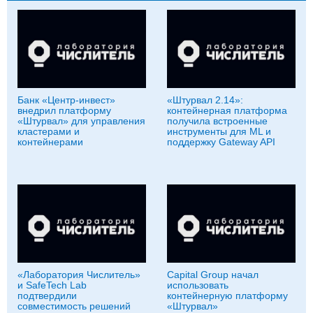
Банк «Центр-инвест»
«Штурвал 2.14»:
внедрил платформу
контейнерная платформа
«Штурвал» для управления
получила встроенные
кластерами и
инструменты для ML и
контейнерами
поддержку Gateway API
«Лаборатория Числитель»
Capital Group начал
и SafeTech Lab
использовать
подтвердили
контейнерную платформу
совместимость решений
«Штурвал»