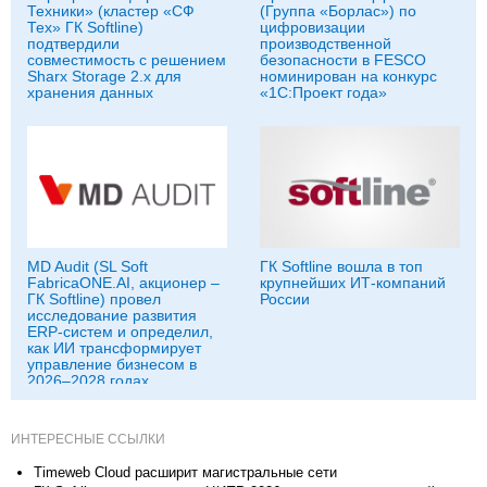
Техники» (кластер «СФ
(Группа «Борлас») по
Тех» ГК Softline)
цифровизации
подтвердили
производственной
совместимость с решением
безопасности в FESCO
Sharx Storage 2.x для
номинирован на конкурс
хранения данных
«1С:Проект года»
MD Audit (SL Soft
ГК Softline вошла в топ
FabricaONE.AI, акционер –
крупнейших ИТ-компаний
ГК Softline) провел
России
исследование развития
ERP-систем и определил,
как ИИ трансформирует
управление бизнесом в
2026–2028 годах
ИНТЕРЕСНЫЕ ССЫЛКИ
Timeweb Cloud расширит магистральные сети