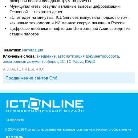
лазерной сварки обсадных труб TongWELD
Муниципалитеты озвучили главные вызовы цифровизации.
Основной — нехватка денег
«Счет идет на минуты»: ICL Services выпустила подкаст о том,
как новые технологии и ИИ меняют скорую помощь в России
Цифровые двойники в нефтегазе Центральной Азии выходят из
стадии пилотов
Тематики:
Интеграция
Ключевые слова:
внедрение
,
автоматизация документооборота
,
электронный документооборот
,
1С
,
1С-Рарус
,
КЭДО
А ЗНАЕТЕ ЛИ ВЫ, ЧТО:
Продвижение сайтов Спб
О проекте
© 2004-2026 При использовании материалов ссылка на ict-online.ru обязательна
РАЗДЕЛЫ