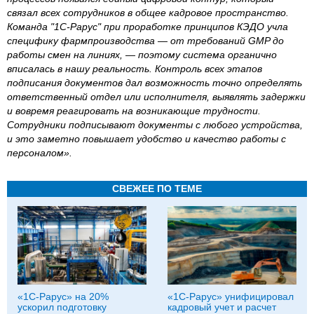
связал всех сотрудников в общее кадровое пространство.
Команда "1С‑Рарус" при проработке принципов КЭДО учла
специфику фармпроизводства — от требований GMP до
работы смен на линиях, — поэтому система органично
вписалась в нашу реальность. Контроль всех этапов
подписания документов дал возможность точно определять
ответственный отдел или исполнителя, выявлять задержки
и вовремя реагировать на возникающие трудности.
Сотрудники подписывают документы с любого устройства,
и это заметно повышает удобство и качество работы с
персоналом».
СВЕЖЕЕ ПО ТЕМЕ
«1С-Рарус» на 20%
«1С-Рарус» унифицировал
ускорил подготовку
кадровый учет и расчет