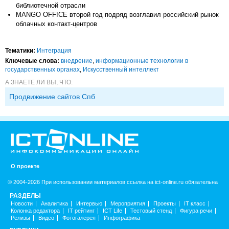
библиотечной отрасли
MANGO OFFICE второй год подряд возглавил российский рынок
облачных контакт-центров
Тематики:
Интеграция
Ключевые слова:
внедрение
,
информационные технологии в
государственных органах
,
Искусственный интеллект
А ЗНАЕТЕ ЛИ ВЫ, ЧТО:
Продвижение сайтов Спб
О проекте
© 2004-2026 При использовании материалов ссылка на ict-online.ru обязательна
РАЗДЕЛЫ
Новости
Аналитика
Интервью
Мероприятия
Проекты
IT класс
Колонка редактора
IT рейтинг
ICT Life
Тестовый стенд
Фигура речи
Релизы
Видео
Фотогалерея
Инфографика