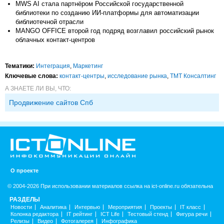
MWS AI стала партнёром Российской государственной
библиотеки по созданию ИИ-платформы для автоматизации
библиотечной отрасли
MANGO OFFICE второй год подряд возглавил российский рынок
облачных контакт-центров
Тематики:
Интеграция
,
Маркетинг
Ключевые слова:
контакт-центры
,
исследование рынка
,
TMT Консалтинг
А ЗНАЕТЕ ЛИ ВЫ, ЧТО:
Продвижение сайтов Спб
О проекте
© 2004-2026 При использовании материалов ссылка на ict-online.ru обязательна
РАЗДЕЛЫ
Новости
Аналитика
Интервью
Мероприятия
Проекты
IT класс
Колонка редактора
IT рейтинг
ICT Life
Тестовый стенд
Фигура речи
Релизы
Видео
Фотогалерея
Инфографика