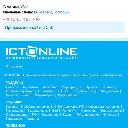
Тематики:
Web
Ключевые слова:
веб-сервис
,
Госуслуги
А ЗНАЕТЕ ЛИ ВЫ, ЧТО:
Продвижение сайтов Спб
О проекте
© 2004-2026 При использовании материалов ссылка на ict-online.ru обязательна
РАЗДЕЛЫ
Новости
Аналитика
Интервью
Мероприятия
Проекты
IT класс
Колонка редактора
IT рейтинг
ICT Life
Тестовый стенд
Фигура речи
Релизы
Видео
Фотогалерея
Инфографика
РУБРИКИ
Интернет
Мобильная связь
CIO/Управление ИТ
Фиксированная связь
Интеграция
Безопасность
Веб
Рынок ПК
Маркетинг
Торговые сети
Оборудование
ПО
Outsourcing
Кадры
Регулирование
Финансы
Инновации
Гаджеты
ПОЛЕЗНОЕ