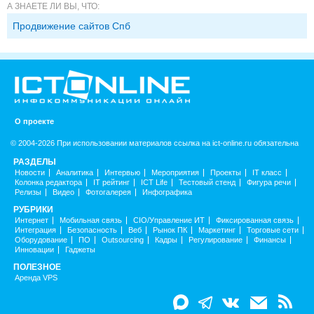
А ЗНАЕТЕ ЛИ ВЫ, ЧТО:
Продвижение сайтов Спб
О проекте
© 2004-2026 При использовании материалов ссылка на ict-online.ru обязательна
РАЗДЕЛЫ
Новости
Аналитика
Интервью
Мероприятия
Проекты
IT класс
Колонка редактора
IT рейтинг
ICT Life
Тестовый стенд
Фигура речи
Релизы
Видео
Фотогалерея
Инфографика
РУБРИКИ
Интернет
Мобильная связь
CIO/Управление ИТ
Фиксированная связь
Интеграция
Безопасность
Веб
Рынок ПК
Маркетинг
Торговые сети
Оборудование
ПО
Outsourcing
Кадры
Регулирование
Финансы
Инновации
Гаджеты
ПОЛЕЗНОЕ
Аренда VPS