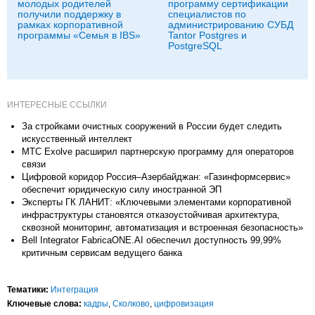
молодых родителей
программу сертификации
получили поддержку в
специалистов по
рамках корпоративной
администрированию СУБД
программы «Семья в IBS»
Tantor Postgres и
PostgreSQL
ИНТЕРЕСНЫЕ ССЫЛКИ
За стройками очистных сооружений в России будет следить
искусственный интеллект
МТС Exolve расширил партнерскую программу для операторов
связи
Цифровой коридор Россия–Азербайджан: «Газинформсервис»
обеспечит юридическую силу иностранной ЭП
Эксперты ГК ЛАНИТ: «Ключевыми элементами корпоративной
инфраструктуры становятся отказоустойчивая архитектура,
сквозной мониторинг, автоматизация и встроенная безопасность»
Bell Integrator FabricaONE.AI обеспечил доступность 99,99%
критичным сервисам ведущего банка
Тематики:
Интеграция
Ключевые слова:
кадры
,
Сколково
,
цифровизация