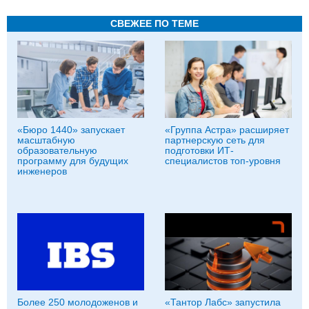
СВЕЖЕЕ ПО ТЕМЕ
«Бюро 1440» запускает
«Группа Астра» расширяет
масштабную
партнерскую сеть для
образовательную
подготовки ИТ-
программу для будущих
специалистов топ-уровня
инженеров
Более 250 молодоженов и
«Тантор Лабс» запустила