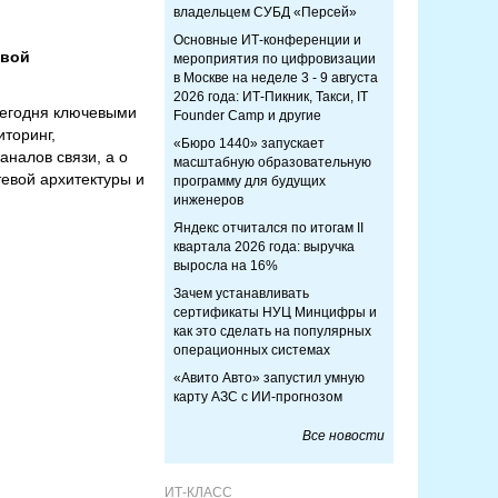
владельцем СУБД «Персей»
Основные ИТ-конференции и
ивой
мероприятия по цифровизации
в Москве на неделе 3 - 9 августа
2026 года: ИТ-Пикник, Такси, IT
егодня ключевыми
Founder Camp и другие
торинг,
«Бюро 1440» запускает
аналов связи, а о
масштабную образовательную
тевой архитектуры и
программу для будущих
инженеров
Яндекс отчитался по итогам II
квартала 2026 года: выручка
выросла на 16%
Зачем устанавливать
сертификаты НУЦ Минцифры и
как это сделать на популярных
операционных системах
«Авито Авто» запустил умную
карту АЗС с ИИ-прогнозом
Все новости
ИТ-КЛАСС