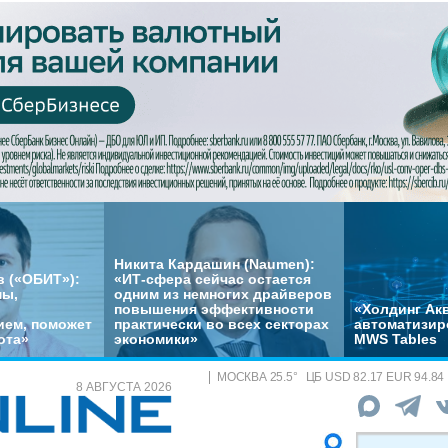
Никита Кардашин (Naumen):
 («ОБИТ»):
«ИТ-сфера сейчас остается
мы,
одним из немногих драйверов
повышения эффективности
«Холдинг Акв
ем, поможет
практически во всех секторах
автоматизир
ота»
экономики»
MWS Tables
МОСКВА
25.5
°
ЦБ
USD 82.17 EUR 94.84
8 АВГУСТА 2026