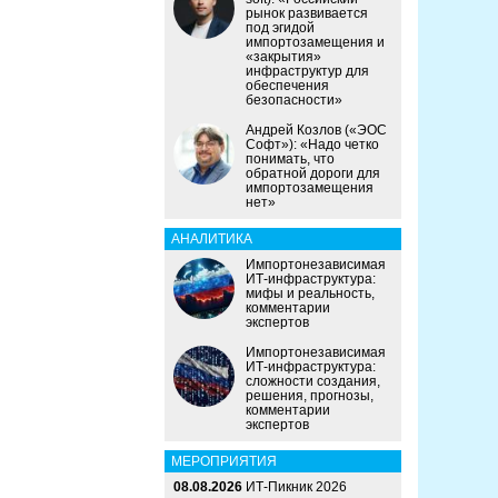
рынок развивается
под эгидой
импортозамещения и
«закрытия»
инфраструктур для
обеспечения
безопасности»
Андрей Козлов («ЭОС
Софт»): «Надо четко
понимать, что
обратной дороги для
импортозамещения
нет»
АНАЛИТИКА
Импортонезависимая
ИТ-инфраструктура:
мифы и реальность,
комментарии
экспертов
Импортонезависимая
ИТ-инфраструктура:
сложности создания,
решения, прогнозы,
комментарии
экспертов
МЕРОПРИЯТИЯ
08.08.2026
ИТ-Пикник 2026