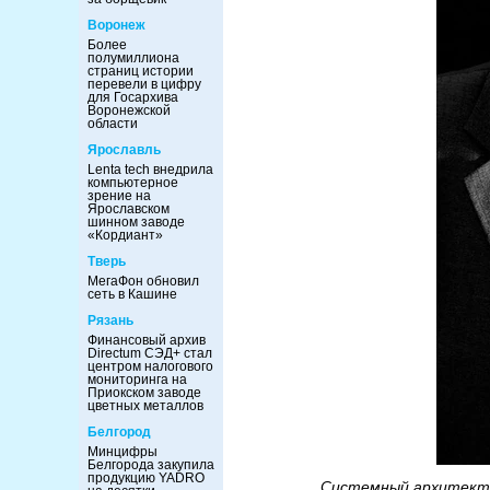
Воронеж
Более
полумиллиона
страниц истории
перевели в цифру
для Госархива
Воронежской
области
Ярославль
Lenta tech внедрила
компьютерное
зрение на
Ярославском
шинном заводе
«Кордиант»
Тверь
МегаФон обновил
сеть в Кашине
Рязань
Финансовый архив
Directum СЭД+ стал
центром налогового
мониторинга на
Приокском заводе
цветных металлов
Белгород
Минцифры
Белгорода закупила
продукцию YADRO
Системный архитект