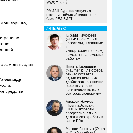
MWS Tables
РМИАЦ Бурятии запустил
отказоустойчивый кластер на
базе РЕД ВИРТ
 мониторинга,
ИНТЕРВЬЮ
Кирилл Тимофеев
остранения
(«ОБИТ»): «Решить
проблемы, связанные
ления
с
ионной
импортозамещением,
поможет планомерная
работа»
то заменить один
Никита Кардашин
(Naumen): «ИТ-сфера
сейчас остается
одним из немногих
 Александр
драйверов повышения
ности,
эффективности
практически во всех
же средства
секторах экономики»
Алексей Наумов,
«Группа Астра»:
«Наши эксперты
профессионально
делают свою работу в
части PR»
Максим Березин (Orion
soft): «Российский