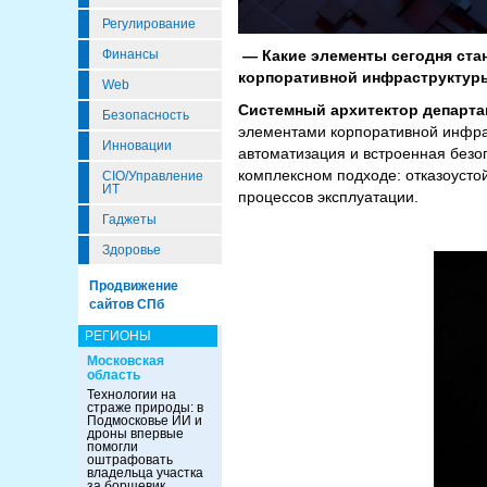
Регулирование
— Какие элементы сегодня ста
Финансы
корпоративной инфраструктур
Web
Системный архитектор департа
Безопасность
элементами корпоративной инфрас
Инновации
автоматизация и встроенная безоп
комплексном подходе: отказоусто
CIO/Управление
ИТ
процессов эксплуатации.
Гаджеты
Здоровье
Продвижение
сайтов СПб
РЕГИОНЫ
Московская
область
Технологии на
страже природы: в
Подмосковье ИИ и
дроны впервые
помогли
оштрафовать
владельца участка
за борщевик