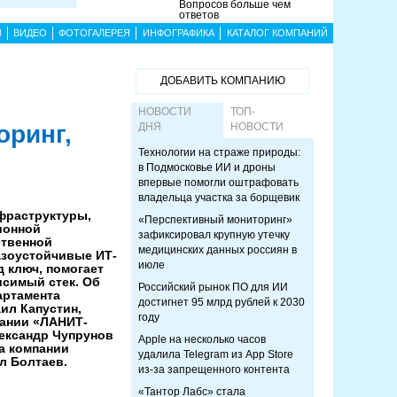
Вопросов больше чем
ответов
Ы
ВИДЕО
ФОТОГАЛЕРЕЯ
ИНФОГРАФИКА
КАТАЛОГ КОМПАНИЙ
ДОБАВИТЬ КОМПАНИЮ
НОВОСТИ
ТОП-
оринг,
ДНЯ
НОВОСТИ
Технологии на страже природы:
в Подмосковье ИИ и дроны
впервые помогли оштрафовать
владельца участка за борщевик
фраструктуры,
«Перспективный мониторинг»
ионной
зафиксировал крупную утечку
ственной
медицинских данных россиян в
азоустойчивые ИТ-
июле
 ключ, помогает
исимый стек. Об
Российский рынок ПО для ИИ
артамента
достигнет 95 млрд рублей к 2030
ил Капустин,
году
пании «ЛАНИТ-
лександр Чупрунов
Apple на несколько часов
а компании
удалила Telegram из App Store
л Болтаев.
из-за запрещенного контента
«Тантор Лабс» стала