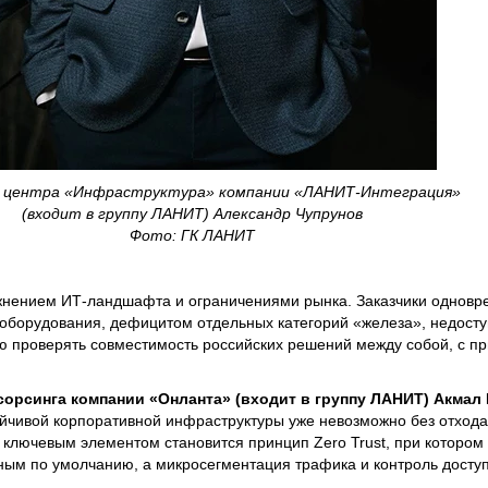
 центра «Инфраструктура» компании «ЛАНИТ-Интеграция»
(входит в группу ЛАНИТ) Александр Чупрунов
Фото: ГК ЛАНИТ
жнением ИТ-ландшафта и ограничениями рынка. Заказчики одновр
 оборудования, дефицитом отдельных категорий «железа», недосту
ю проверять совместимость российских решений между собой, с п
сорсинга компании «Онланта» (входит в группу ЛАНИТ) Акмал
ойчивой корпоративной инфраструктуры уже невозможно без отхода
ключевым элементом становится принцип Zero Trust, при котором 
нным по умолчанию, а микросегментация трафика и контроль досту