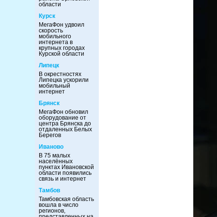
области
Курск
МегаФон удвоил
скорость
мобильного
интернета в
крупных городах
Курской области
Липецк
В окрестностях
Липецка ускорили
мобильный
интернет
Брянск
МегаФон обновил
оборудование от
центра Брянска до
отдаленных Белых
Берегов
Иваново
В 75 малых
населённых
пунктах Ивановской
области появились
связь и интернет
Тамбов
Тамбовская область
вошла в число
регионов,
представленных на