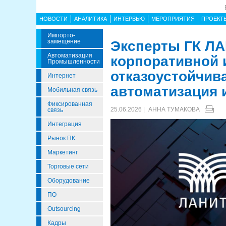
НОВОСТИ
АНАЛИТИКА
ИНТЕРВЬЮ
МЕРОПРИЯТИЯ
ПРОЕКТ
Импорто­
Замещение
Эксперты ГК Л
Автоматизация
корпоративной 
Промышленности
отказоустойчива
Интернет
автоматизация 
Мобильная связь
Фиксированная
25.06.2026 |
АННА ТУМАКОВА
связь
Интеграция
Рынок ПК
Маркетинг
Торговые сети
Оборудование
ПО
Outsourcing
Кадры