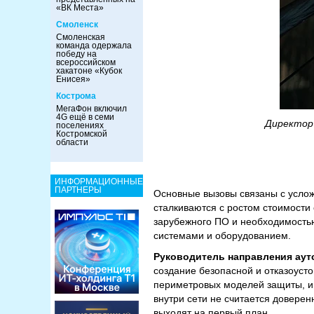
«ВК Места»
Смоленск
Смоленская
команда одержала
победу на
всероссийском
хакатоне «Кубок
Енисея»
Кострома
МегаФон включил
4G ещё в семи
Директор
поселениях
Костромской
области
ИНФОРМАЦИОННЫЕ
ПАРТНЕРЫ
Основные вызовы связаны с усло
сталкиваются с ростом стоимости
зарубежного ПО и необходимость
системами и оборудованием.
Руководитель направления аут
создание безопасной и отказоуст
периметровых моделей защиты, и 
внутри сети не считается довере
выходят на первый план.