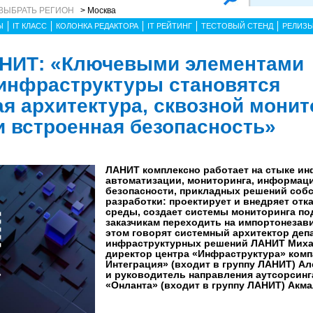
ВЫБРАТЬ РЕГИОН
> Москва
Ы
IT КЛАСС
КОЛОНКА РЕДАКТОРА
IT РЕЙТИНГ
ТЕСТОВЫЙ СТЕНД
РЕЛИЗ
АНИТ: «Ключевыми элементами
инфраструктуры становятся
я архитектура, сквозной монит
и встроенная безопасность»
ЛАНИТ комплексно работает на стыке ин
автоматизации, мониторинга, информац
безопасности, прикладных решений соб
разработки: проектирует и внедряет отк
среды, создает системы мониторинга под
заказчикам переходить на импортонезав
этом говорят системный архитектор деп
инфраструктурных решений ЛАНИТ Миха
директор центра «Инфраструктура» ком
Интеграция» (входит в группу ЛАНИТ) А
и руководитель направления аутсорсинг
«Онланта» (входит в группу ЛАНИТ) Акма