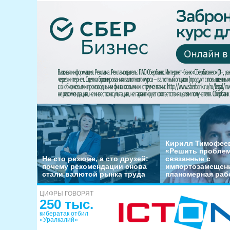
Кирилл Тимофеев
«Решить пробле
Не сто резюме, а сто друзей:
связанные с
почему рекомендации снова
импортозамещени
стали валютой рынка труда
планомерная раб
ЦИФРЫ ГОВОРЯТ
250 тыс.
кибератак отбил
«Уралкалий»