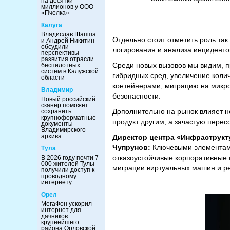
на десятки
миллионов у ООО
«Пчелка»
Калуга
Владислав Шапша
Отдельно стоит отметить роль та
и Андрей Никитин
обсудили
логирования и анализа инциденто
перспективы
развития отрасли
Среди новых вызовов мы видим, п
беспилотных
систем в Калужской
гибридных сред, увеличение коли
области
контейнерами, миграцию на микро
Владимир
безопасности.
Новый российский
сканер поможет
Дополнительно на рынок влияет н
сохранить
крупноформатные
продукт другим, а зачастую пересо
документы
Владимирского
архива
Директор центра «Инфраструкт
Чупрунов:
Ключевыми элементами
Тула
отказоустойчивые корпоративные 
В 2026 году почти 7
000 жителей Тулы
миграции виртуальных машин и р
получили доступ к
проводному
интернету
Орел
МегаФон ускорил
интернет для
дачников
крупнейшего
района Орловской