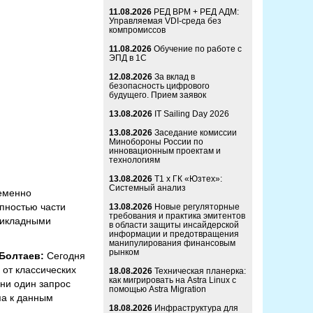
11.08.2026
РЕД ВРМ + РЕД АДМ:
Управляемая VDI-среда без
компромиссов
11.08.2026
Обучение по работе с
ЭПД в 1С
12.08.2026
За вклад в
безопасность цифрового
будущего. Прием заявок
13.08.2026
IT Sailing Day 2026
13.08.2026
Заседание комиссии
Минобороны России по
инновационным проектам и
технологиям
13.08.2026
Т1 x ГК «Юзтех»:
Системный анализ
еменно
пностью части
13.08.2026
Новые регуляторные
требования и практика эмитентов
рикладными
в области защиты инсайдерской
информации и предотвращения
манипулирования финансовым
рынком
 Болтаев:
Сегодня
 от классических
18.08.2026
Техническая планерка:
как мигрировать на Astra Linux с
ни один запрос
помощью Astra Migration
па к данным
18.08.2026
Инфраструктура для