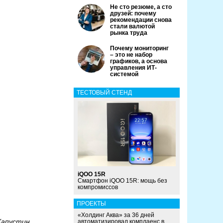
Не сто резюме, а сто
друзей: почему
рекомендации снова
стали валютой
рынка труда
Почему мониторинг
– это не набор
графиков, а основа
управления ИТ-
системой
ТЕСТОВЫЙ СТЕНД
iQOO 15R
Смартфон iQOO 15R: мощь без
компромиссов
ПРОЕКТЫ
«Холдинг Аква» за 36 дней
Капустин
автоматизировал комплаенс в