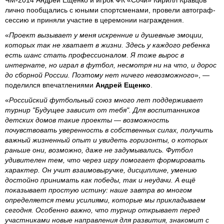
лично пообщались с юными спортсменами, провели автограф-
сессию и приняли участие в церемонии награждения.
«
Проект вызывает у меня искренние и душевные эмоции,
которых так не хватает в жизни. Здесь у каждого ребенка
есть шанс стать профессионалом. Я тоже вырос в
интернате, но играл в футбол, несмотря ни на что, и дорос
до сборной России. Поэтому нет ничего невозможного
», —
поделился впечатлениями
Андрей Ещенко
.
«
Российский футбольный союз много лет поддерживает
турнир "Будущее зависит от тебя". Для воспитанников
детских домов такие проекты — возможность
почувствовать уверенность в собственных силах, получить
важный жизненный опыт и увидеть горизонты, о которых
раньше они, возможно, даже не задумывались. Футбол
удивителен тем, что через игру помогает формировать
характер. Он учит взаимовыручке, дисциплине, умению
достойно принимать как победы, так и неудачи. А ещё
показывает простую истину: наше завтра во многом
определяется теми усилиями, которые мы прикладываем
сегодня. Особенно важно, что турнир открывает перед
участниками новые направления для развития, знакомит с