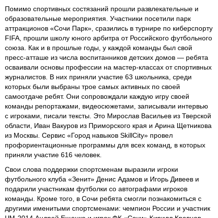
Помимо спортивных состязаний прошли развлекательные и
образовательные мероприятия. Участники посетили парк
аттракционов «Сочи Парк», сразились в турнире по киберспорту
FIFA, прошли школу юного арбитра от Российского футбольного
союза. Как и в прошлые годы, у каждой команды был свой
пресс-атташе из числа воспитанников детских домов — ребята
осваивали основы профессии на мастер-классах от спортивных
журналистов. В них приняли участие 63 школьника, среди
которых были выбраны трое самых активных по своей
самоотдаче ребят. Они сопровождали каждую игру своей
команды репортажами, видеосюжетами, записывали интервью
с игроками, писали тексты. Это Мирослав Васильев из Тверской
области, Иван Вакуров из Приморского края и Арина Щетникова
из Москвы. Сервис «Город навыков SkillCity» провел
профориентационные программы для всех команд, в которых
приняли участие 616 человек.
Свои слова поддержки спортсменам выразили игроки
футбольного клуба «Зенит» Денис Адамов и Игорь Дивеев и
подарили участникам футболки со автографами игроков
команды. Кроме того, в Сочи ребята смогли познакомиться с
другими именитыми спортсменами: чемпион России и участник
ЧМ-2014 Андрей Ещенко и игрок ФК «Сочи» Кирилл Кравцов