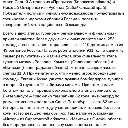
стали Сергей Антонов из «Прорыва» (Кировская область) и
Николай Овчаренко из «Рубина» (Забайкальский край).
Победители получили уникальную возможность поучаствовать в
тренировке с игроками сборной России и посетить
товарищеский матч национальной команды.
Всего в двух этапах турнира – региональном и финальном -
приняли участие более двух тысяч юных спортсменов: 253
команды на состязания отправили свыше 110 детских домов из
49 регионов России. На всех ребята забили 931 гол, а одним из
самых результативных матчей стала игра финального этапа
турнира между «Расправь Крылья» (Орловская область) и
«Витязи» (Ленинградская область), которая завершилась со
счетом 11:0. Примечательно, что именно игрок победившей
команды Евгений Кузнецов стал лучшим бомбардиром турнира
в старшей группе с 12 забитыми мячами. При этом самым
богатым на голы городом регионального этапа турнира стал
Екатеринбург – совокупно там забили 82 гола. Антирекорд по
результативности поставил Санкт-Петербург – всего 32 мяча.
Интересно, что в этом году участие приняли гораздо большее
количество девушек, чем обычно. Так, например, команда
«Интер» из Саратовской области и «Мечта» из Омской области
были представлены наполовину смешанным составом.