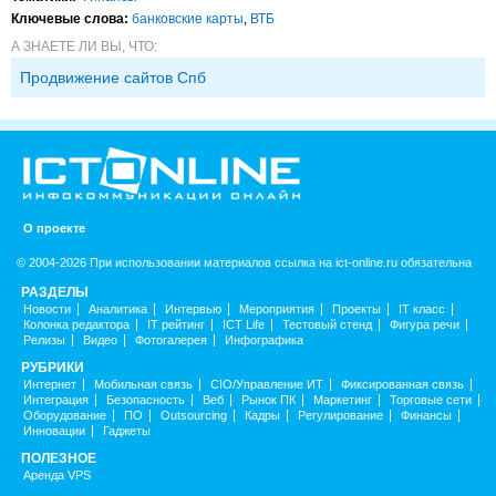
Ключевые слова:
банковские карты
,
ВТБ
А ЗНАЕТЕ ЛИ ВЫ, ЧТО:
Продвижение сайтов Спб
О проекте
© 2004-2026 При использовании материалов ссылка на ict-online.ru обязательна
РАЗДЕЛЫ
Новости
Аналитика
Интервью
Мероприятия
Проекты
IT класс
Колонка редактора
IT рейтинг
ICT Life
Тестовый стенд
Фигура речи
Релизы
Видео
Фотогалерея
Инфографика
РУБРИКИ
Интернет
Мобильная связь
CIO/Управление ИТ
Фиксированная связь
Интеграция
Безопасность
Веб
Рынок ПК
Маркетинг
Торговые сети
Оборудование
ПО
Outsourcing
Кадры
Регулирование
Финансы
Инновации
Гаджеты
ПОЛЕЗНОЕ
Аренда VPS