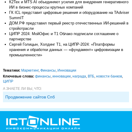
К2Тех и MTS AI объединяют усилия для внедрения генеративного
ИИ в бизнес-процессы крупных компаний
ГК ICL представит цифровые решения и оборудование на TAdviser
SummIT
ДОМ.РФ представил первый реестр отечественных ИИ-решений в
стройотрасли
ЦИПР 2024: МойОфис и T1 Облако подписали соглашение о
партнерстве
Сергей Голицын, Холдинг Т1, на ЦИПР-2024: «Платформы
хранения и обработки данных — «фундамент» цифровизации в
промышленности»
Тематики:
Маркетинг
,
Финансы
,
Инновации
Ключевые слова:
финансы
,
инновации
,
награда
,
ВТБ
,
новости банков
,
ЦИПР
А ЗНАЕТЕ ЛИ ВЫ, ЧТО:
Продвижение сайтов Спб