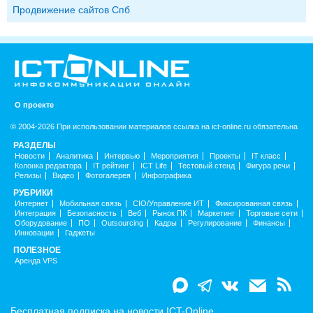
Продвижение сайтов Спб
О проекте
© 2004-2026 При использовании материалов ссылка на ict-online.ru обязательна
РАЗДЕЛЫ
Новости
Аналитика
Интервью
Мероприятия
Проекты
IT класс
Колонка редактора
IT рейтинг
ICT Life
Тестовый стенд
Фигура речи
Релизы
Видео
Фотогалерея
Инфографика
РУБРИКИ
Интернет
Мобильная связь
CIO/Управление ИТ
Фиксированная связь
Интеграция
Безопасность
Веб
Рынок ПК
Маркетинг
Торговые сети
Оборудование
ПО
Outsourcing
Кадры
Регулирование
Финансы
Инновации
Гаджеты
ПОЛЕЗНОЕ
Аренда VPS
Бесплатная подписка на новости ICT-Online