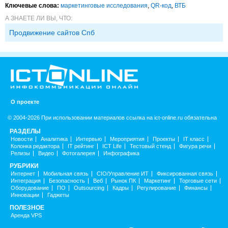
Ключевые слова:
маркетинговые исследования
,
QR-код
,
ВТБ
А ЗНАЕТЕ ЛИ ВЫ, ЧТО:
Продвижение сайтов Спб
О проекте
© 2004-2026 При использовании материалов ссылка на ict-online.ru обязательна
РАЗДЕЛЫ
Новости
Аналитика
Интервью
Мероприятия
Проекты
IT класс
Колонка редактора
IT рейтинг
ICT Life
Тестовый стенд
Фигура речи
Релизы
Видео
Фотогалерея
Инфографика
РУБРИКИ
Интернет
Мобильная связь
CIO/Управление ИТ
Фиксированная связь
Интеграция
Безопасность
Веб
Рынок ПК
Маркетинг
Торговые сети
Оборудование
ПО
Outsourcing
Кадры
Регулирование
Финансы
Инновации
Гаджеты
ПОЛЕЗНОЕ
Аренда VPS