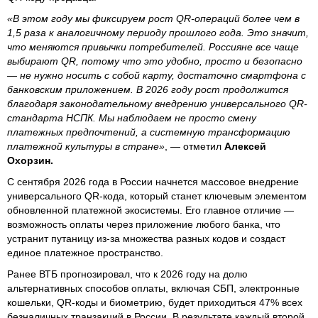
«В этом году мы фиксируем рост QR-операций более чем в
1,5 раза к аналогичному периоду прошлого года. Это значит,
что меняются привычки потребителей. Россияне все чаще
выбирают QR, потому что это удобно, просто и безопасно
— не нужно носить с собой карту, достаточно смартфона с
банковским приложением. В 2026 году рост продолжится
благодаря законодательному внедрению универсального QR-
стандарта НСПК. Мы наблюдаем не просто смену
платежных предпочтений, а системную трансформацию
платежной культуры в стране»
, — отметил
Алексей
Охорзин.
С сентября 2026 года в России начнется массовое внедрение
универсального QR-кода, который станет ключевым элементом
обновленной платежной экосистемы. Его главное отличие —
возможность оплаты через приложение любого банка, что
устранит путаницу из-за множества разных кодов и создаст
единое платежное пространство.
Ранее ВТБ прогнозировал, что к 2026 году на долю
альтернативных способов оплаты, включая СБП, электронные
кошельки, QR-коды и биометрию, будет приходиться 47% всех
безналичных транзакций в России. В результате каждый второй