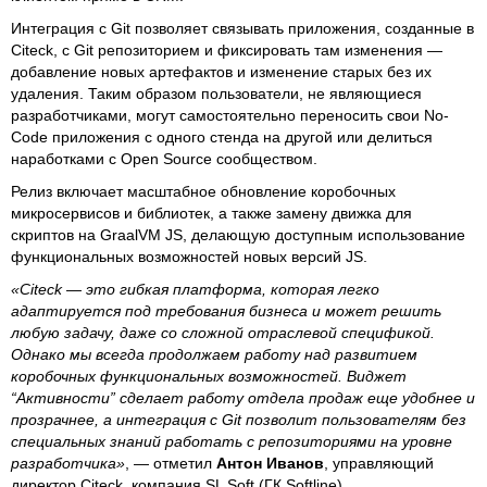
Интеграция с Git позволяет связывать приложения, созданные в
Citeck, с Git репозиторием и фиксировать там изменения —
добавление новых артефактов и изменение старых без их
удаления. Таким образом пользователи, не являющиеся
разработчиками, могут самостоятельно переносить свои No-
Code приложения с одного стенда на другой или делиться
наработками с Open Source сообществом.
Релиз включает масштабное обновление коробочных
микросервисов и библиотек, а также замену движка для
скриптов на GraalVM JS, делающую доступным использование
функциональных возможностей новых версий JS.
«Citeck — это гибкая платформа, которая легко
адаптируется под требования бизнеса и может решить
любую задачу, даже со сложной отраслевой спецификой.
Однако мы всегда продолжаем работу над развитием
коробочных функциональных возможностей. Виджет
“Активности” сделает работу отдела продаж еще удобнее и
прозрачнее, а интеграция с Git позволит пользователям без
специальных знаний работать с репозиториями на уровне
разработчика»
, — отметил
Антон Иванов
, управляющий
директор Citeck, компания SL Soft (ГК Softline).