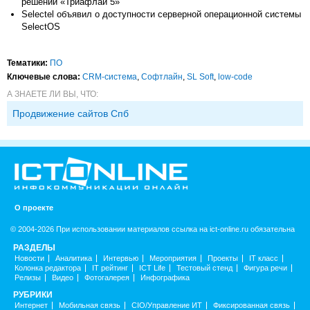
решений «Триафлай 5»
Selectel объявил о доступности серверной операционной системы
SelectOS
Тематики:
ПО
Ключевые слова:
CRM-система
,
Софтлайн
,
SL Soft
,
low-code
А ЗНАЕТЕ ЛИ ВЫ, ЧТО:
Продвижение сайтов Спб
О проекте
© 2004-2026 При использовании материалов ссылка на ict-online.ru обязательна
РАЗДЕЛЫ
Новости
Аналитика
Интервью
Мероприятия
Проекты
IT класс
Колонка редактора
IT рейтинг
ICT Life
Тестовый стенд
Фигура речи
Релизы
Видео
Фотогалерея
Инфографика
РУБРИКИ
Интернет
Мобильная связь
CIO/Управление ИТ
Фиксированная связь