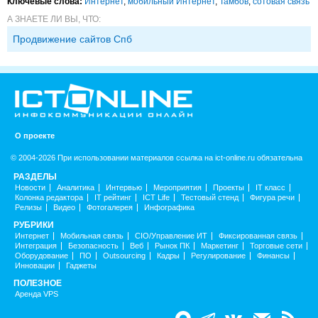
Ключевые слова:
Интернет
,
мобильный Интернет
,
Тамбов
,
сотовая связь
А ЗНАЕТЕ ЛИ ВЫ, ЧТО:
Продвижение сайтов Спб
О проекте
© 2004-2026 При использовании материалов ссылка на ict-online.ru обязательна
РАЗДЕЛЫ
Новости
Аналитика
Интервью
Мероприятия
Проекты
IT класс
Колонка редактора
IT рейтинг
ICT Life
Тестовый стенд
Фигура речи
Релизы
Видео
Фотогалерея
Инфографика
РУБРИКИ
Интернет
Мобильная связь
CIO/Управление ИТ
Фиксированная связь
Интеграция
Безопасность
Веб
Рынок ПК
Маркетинг
Торговые сети
Оборудование
ПО
Outsourcing
Кадры
Регулирование
Финансы
Инновации
Гаджеты
ПОЛЕЗНОЕ
Аренда VPS