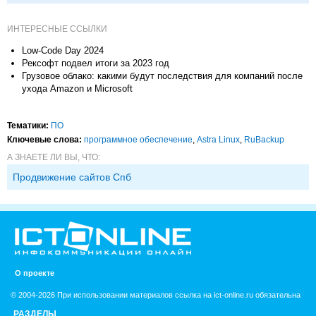
ИНТЕРЕСНЫЕ ССЫЛКИ
Low-Code Day 2024
Рексофт подвел итоги за 2023 год
Грузовое облако: какими будут последствия для компаний после
ухода Amazon и Microsoft
Тематики:
ПО
Ключевые слова:
программное обеспечение
,
Astra Linux
,
RuBackup
А ЗНАЕТЕ ЛИ ВЫ, ЧТО:
Продвижение сайтов Спб
О проекте
© 2004-2026 При использовании материалов ссылка на ict-online.ru обязательна
РАЗДЕЛЫ