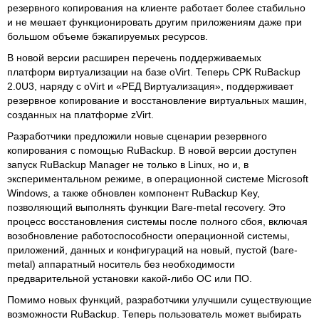
резервного копирования на клиенте работает более стабильно
и не мешает функционировать другим приложениям даже при
большом объеме бэкапируемых ресурсов.
В новой версии расширен перечень поддерживаемых
платформ виртуализации на базе oVirt. Теперь СРК RuBackup
2.0U3, наряду с oVirt и «РЕД Виртуализация», поддерживает
резервное копирование и восстановление виртуальных машин,
созданных на платформе zVirt.
Разработчики предложили новые сценарии резервного
копирования с помощью RuBackup. В новой версии доступен
запуск RuBackup Manager не только в Linux, но и, в
экспериментальном режиме, в операционной системе Microsoft
Windows, а также обновлен компонент RuBackup Key,
позволяющий выполнять функции Bare-metal recovery. Это
процесс восстановления системы после полного сбоя, включая
возобновление работоспособности операционной системы,
приложений, данных и конфигураций на новый, пустой (bare-
metal) аппаратный носитель без необходимости
предварительной установки какой-либо ОС или ПО.
Помимо новых функций, разработчики улучшили существующие
возможности RuBackup. Теперь пользователь может выбирать