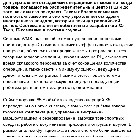
для управления складскими операциями от момента, когда
товары попадают на распределительный центр (РЦ) и до
того, как они его покидают. Таким образом компания
полностью заместила систему управления складами
иностранного вендора, который покинул российский
рынок. Система является собственной разработкой X5
Tech, IT-компании в составе группы.
Система WMS - ключевой элемент управления цепочками
поставок, который помогает повысить эффективность складских
процессов, обеспечить товародвижение и прозрачность всех
товарных запасов компании, находящихся на РЦ, сэкономить
время складского персонала за счёт сокращения количества
операций, а также свести к минимуму ошибки, ведущие к
дополнительным затратам. Помимо этого, новая система
обеспечивает технологическую основу для последующей
роботизации и автоматизации складов компании.
Сейчас порядка 85% объёма складских операций Х5
переведены на новую систему, в том числе: приёмка товара,
голосовая комплектация, управление внутренней
маршрутизацией и резервирование, загрузка транспортных
средств, работа с документами приходов и отгрузок и другое. В
рамках анализа функционала в новой системе были выявлены
дополнительные возможности оптимизации бизнес-процессов,