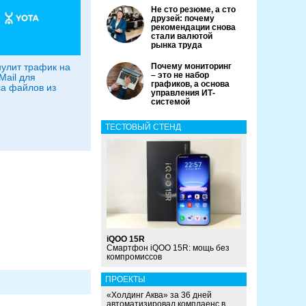
Не сто резюме, а сто
друзей: почему
рекомендации снова
стали валютой
рынка труда
нулит трафик на
Почему мониторинг
– это не набор
Mail для
графиков, а основа
а файлов из
управления ИТ-
системой
ТЕСТОВЫЙ СТЕНД
iQOO 15R
Смартфон iQOO 15R: мощь без
компромиссов
ПРОЕКТЫ
«Холдинг Аква» за 36 дней
автоматизировал комплаенс в