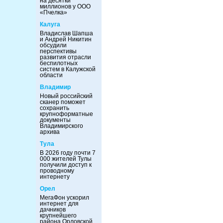
на десятки
миллионов у ООО
«Пчелка»
Калуга
Владислав Шапша
и Андрей Никитин
обсудили
перспективы
развития отрасли
беспилотных
систем в Калужской
области
Владимир
Новый российский
сканер поможет
сохранить
крупноформатные
документы
Владимирского
архива
Тула
В 2026 году почти 7
000 жителей Тулы
получили доступ к
проводному
интернету
Орел
МегаФон ускорил
интернет для
дачников
крупнейшего
района Орловской