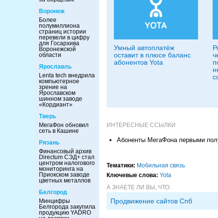
Воронеж
Более
полумиллиона
страниц истории
перевели в цифру
для Госархива
Умный автоплатёж
Р
Воронежской
оставит в плюсе баланс
ч
области
абонентов Yota
п
Ярославль
н
Lenta tech внедрила
с
компьютерное
зрение на
Ярославском
шинном заводе
«Кордиант»
Тверь
ИНТЕРЕСНЫЕ ССЫЛКИ
МегаФон обновил
сеть в Кашине
Абоненты МегаФона первыми пол
Рязань
Финансовый архив
Directum СЭД+ стал
центром налогового
Тематики:
Мобильная связь
мониторинга на
Приокском заводе
Ключевые слова:
Yota
цветных металлов
А ЗНАЕТЕ ЛИ ВЫ, ЧТО:
Белгород
Продвижение сайтов Спб
Минцифры
Белгорода закупила
продукцию YADRO