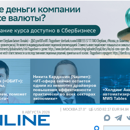
Никита Кардашин (Naumen):
 («ОБИТ»):
«ИТ-сфера сейчас остается
мы,
одним из немногих драйверов
повышения эффективности
«Холдинг Акв
ем, поможет
практически во всех секторах
автоматизир
ота»
экономики»
MWS Tables
МОСКВА
27.0
°
ЦБ
USD 82.17 EUR 94.84
8 АВГУСТА 2026