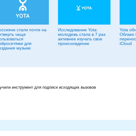
оссияне стали почти на
Исследование Yota:
Yota об
етверть чаще
молодежь стала в 7 раз
Облако 
ользоваться
активнее изучать свое
перенос
ейросетями для
происхождение
iCloud
оздания музыки
учили инструмент для подписи исходящих вызовов