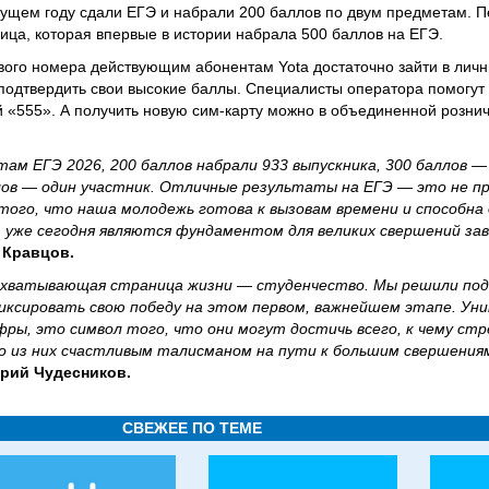
текущем году сдали ЕГЭ и набрали 200 баллов по двум предметам. 
ица, которая впервые в истории набрала 500 баллов на ЕГЭ.
вого номера действующим абонентам Yota достаточно зайти в личн
 подтвердить свои высокие баллы. Специалисты оператора помогут
 «555». А получить новую сим-карту можно в объединенной розни
м ЕГЭ 2026, 200 баллов набрали 933 выпускника, 300 баллов — 
ллов — один участник. Отличные результаты на ЕГЭ — это не п
ого, что наша молодежь готова к вызовам времени и способна
 уже сегодня являются фундаментом для великих свершений за
 Кравцов.
 захватывающая страница жизни — студенчество. Мы решили по
иксировать свою победу на этом первом, важнейшем этапе. Уни
ры, это символ того, что они могут достичь всего, к чему ст
о из них счастливым талисманом на пути к большим свершения
рий Чудесников.
СВЕЖЕЕ ПО ТЕМЕ