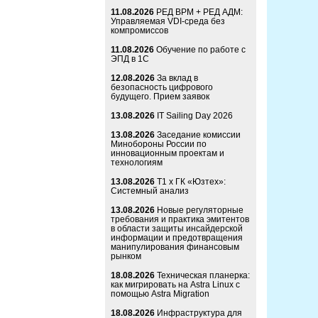
11.08.2026
РЕД ВРМ + РЕД АДМ:
Управляемая VDI-среда без
компромиссов
11.08.2026
Обучение по работе с
ЭПД в 1С
12.08.2026
За вклад в
безопасность цифрового
будущего. Прием заявок
13.08.2026
IT Sailing Day 2026
13.08.2026
Заседание комиссии
Минобороны России по
инновационным проектам и
технологиям
13.08.2026
Т1 x ГК «Юзтех»:
Системный анализ
13.08.2026
Новые регуляторные
требования и практика эмитентов
в области защиты инсайдерской
информации и предотвращения
манипулирования финансовым
рынком
18.08.2026
Техническая планерка:
как мигрировать на Astra Linux с
помощью Astra Migration
18.08.2026
Инфраструктура для