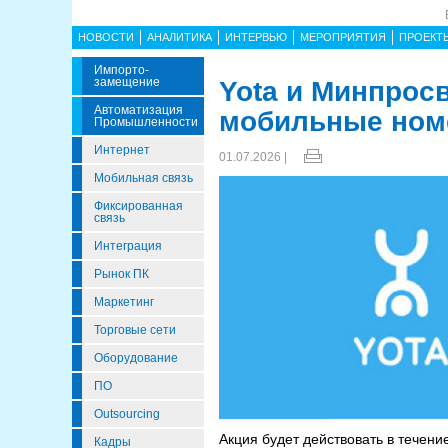
НОВОСТИ
АНАЛИТИКА
ИНТЕРВЬЮ
МЕРОПРИЯТИЯ
ПРОЕКТ
Импорто­
Замещение
Yota и Минпрос
Автоматизация
мобильные номе
Промышленности
Интернет
01.07.2026 |
Мобильная связь
Фиксированная
связь
Интеграция
Рынок ПК
Маркетинг
Торговые сети
Оборудование
ПО
Outsourcing
Акция будет действовать в течени
Кадры