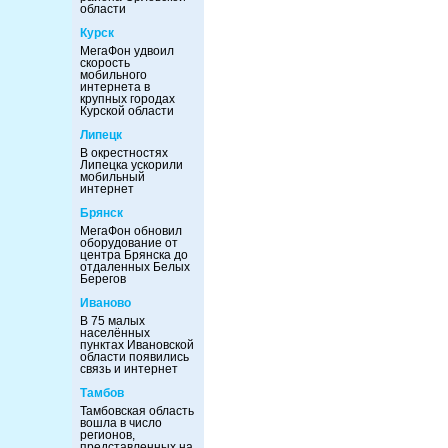
области
Курск
МегаФон удвоил
скорость
мобильного
интернета в
крупных городах
Курской области
Липецк
В окрестностях
Липецка ускорили
мобильный
интернет
Брянск
МегаФон обновил
оборудование от
центра Брянска до
отдаленных Белых
Берегов
Иваново
В 75 малых
населённых
пунктах Ивановской
области появились
связь и интернет
Тамбов
Тамбовская область
вошла в число
регионов,
представленных на