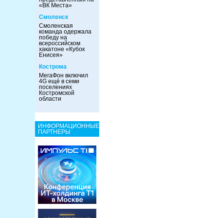
«ВК Места»
Смоленск
Смоленская
команда одержала
победу на
всероссийском
хакатоне «Кубок
Енисея»
Кострома
МегаФон включил
4G ещё в семи
поселениях
Костромской
области
ИНФОРМАЦИОННЫЕ
ПАРТНЕРЫ