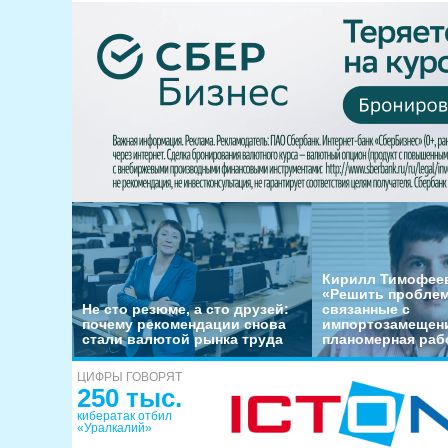
Кирилл Тимофеев
«Решить пробле
Не сто резюме, а сто друзей:
связанные с
почему рекомендации снова
импортозамещени
стали валютой рынка труда
планомерная раб
ЦИФРЫ ГОВОРЯТ
250 тыс.
кибератак отбил
«Уралкалий»