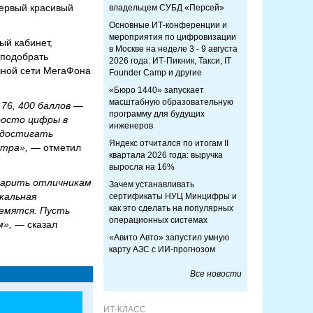
Первый красивый
владельцем СУБД «Персей»
Основные ИТ-конференции и
мероприятия по цифровизации
ый кабинет,
в Москве на неделе 3 - 9 августа
 подобрать
2026 года: ИТ-Пикник, Такси, IT
чной сети МегаФона
Founder Camp и другие
«Бюро 1440» запускает
масштабную образовательную
76, 400 баллов —
программу для будущих
росто цифры в
инженеров
 достигать
Яндекс отчитался по итогам II
втра»,
— отметил
квартала 2026 года: выручка
выросла на 16%
дарить отличникам
Зачем устанавливать
кальная
сертификаты НУЦ Минцифры и
как это сделать на популярных
ремятся. Пусть
операционных системах
м»,
— сказал
«Авито Авто» запустил умную
карту АЗС с ИИ-прогнозом
Все новости
ИТ-КЛАСС