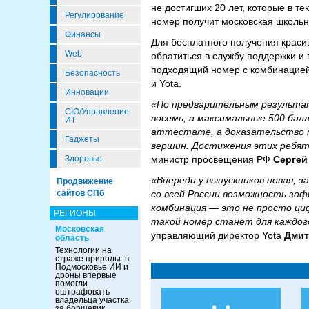
не достигших 20 лет, которые в 
Регулирование
номер получит московская школьн
Финансы
Для бесплатного получения краси
Web
обратиться в службу поддержки и
подходящий номер с комбинацией
Безопасность
и Yota.
Инновации
«По предварительным результата
CIO/Управление
восемь, а максимальные 500 ба
ИТ
аттестате, а доказательство т
Гаджеты
вершин. Достижения этих ребят
министр просвещения РФ
Сергей
Здоровье
«Впереди у выпускников новая,
Продвижение
со всей России возможность заф
сайтов СПб
комбинация — это не просто циф
РЕГИОНЫ
такой номер станет для каждог
Московская
управляющий директор Yota
Дмит
область
Технологии на
страже природы: в
Подмосковье ИИ и
дроны впервые
помогли
оштрафовать
владельца участка
за борщевик