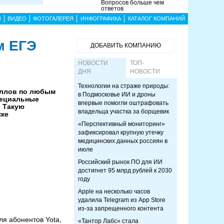
Вопросов больше чем
ответов
Ы
ВИДЕО
ФОТОГАЛЕРЕЯ
ИНФОГРАФИКА
КАТАЛОГ КОМПАНИЙ
м ЕГЭ
ДОБАВИТЬ КОМПАНИЮ
НОВОСТИ
ТОП-
ДНЯ
НОВОСТИ
Технологии на страже природы:
аллов по любым
в Подмосковье ИИ и дроны
пециальные
впервые помогли оштрафовать
. Такую
владельца участка за борщевик
жке
«Перспективный мониторинг»
зафиксировал крупную утечку
медицинских данных россиян в
июле
Российский рынок ПО для ИИ
достигнет 95 млрд рублей к 2030
году
Apple на несколько часов
удалила Telegram из App Store
из-за запрещенного контента
ля абонентов Yota,
«Тантор Лабс» стала