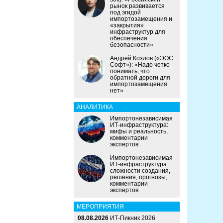
рынок развивается
под эгидой
импортозамещения и
«закрытия»
инфраструктур для
обеспечения
безопасности»
Андрей Козлов («ЭОС
Софт»): «Надо четко
понимать, что
обратной дороги для
импортозамещения
нет»
АНАЛИТИКА
Импортонезависимая
ИТ-инфраструктура:
мифы и реальность,
комментарии
экспертов
Импортонезависимая
ИТ-инфраструктура:
сложности создания,
решения, прогнозы,
комментарии
экспертов
МЕРОПРИЯТИЯ
08.08.2026
ИТ-Пикник 2026