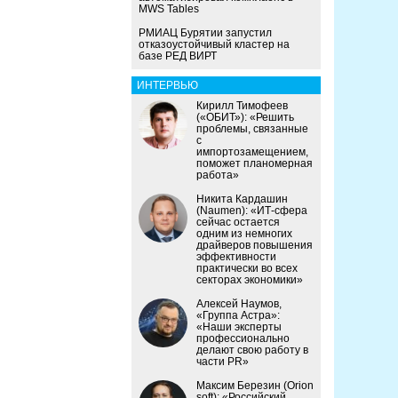
MWS Tables
РМИАЦ Бурятии запустил
отказоустойчивый кластер на
базе РЕД ВИРТ
ИНТЕРВЬЮ
Кирилл Тимофеев
(«ОБИТ»): «Решить
проблемы, связанные
с
импортозамещением,
поможет планомерная
работа»
Никита Кардашин
(Naumen): «ИТ-сфера
сейчас остается
одним из немногих
драйверов повышения
эффективности
практически во всех
секторах экономики»
Алексей Наумов,
«Группа Астра»:
«Наши эксперты
профессионально
делают свою работу в
части PR»
Максим Березин (Orion
soft): «Российский