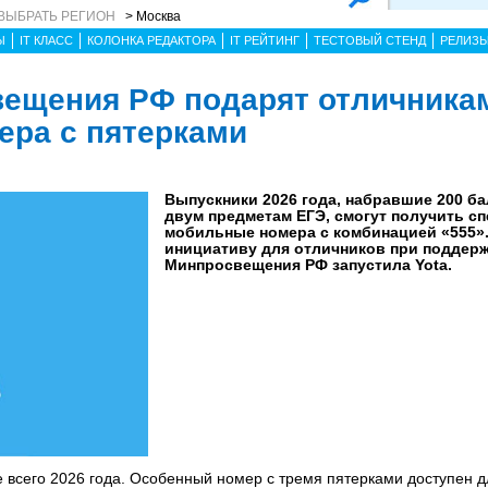
ВЫБРАТЬ РЕГИОН
> Москва
Ы
IT КЛАСС
КОЛОНКА РЕДАКТОРА
IT РЕЙТИНГ
ТЕСТОВЫЙ СТЕНД
РЕЛИЗ
вещения РФ подарят отличника
ра с пятерками
Выпускники 2026 года, набравшие 200 б
двум предметам ЕГЭ, смогут получить с
мобильные номера с комбинацией «555»
инициативу для отличников при поддер
Минпросвещения РФ запустила Yota.
е всего 2026 года. Особенный номер с тремя пятерками доступен д