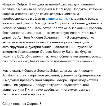
«Версия Outpost 8 — одна из важнейших вех для компании
Agnitum с момента ее создания в 1999 году. Продукты, которые
широко известны среди компьютерных «гиков» и
профессионалов в области
защиты данных
ы данных, выходят
на массовый рынок. Мы сделали Outpost еще более удобным в
использовании, при этом сохраняя тот же высочайший уровень
безопасности и защиты», — комментирует исполнительный
директор Agnitum Михаил Захряпин. — «В ознаменование
выпуска новой линейки мы объявляем уникальную для
антивирусной индустрии акцию. Заплатив 1599 рублей за
комплекс безопасности Outpost Security Suite, вы будете
получать ВСЕ обновления, включая обновления антивирусных
баз, пожизненно, без каких-либо временных ограничений».
Комплексный Outpost Security Suite, флагманский продукт
Agnitum, это антивирусное решение, усиленное брандмауэром
и модулем превентивной защиты, который противодействует
новейшим угрозам и предупреждает о подозрительной
активности на ПК, а также удобными инструментами для
безопасного веб-серфинга.
Среди новинок Outpost 8: