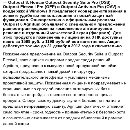
— Outpost 8. Новые Outpost Security Suite Pro (OSS),
Outpost Firewall Pro (OFP) и Outpost Antivirus Pro (OAV) с
поддержкой Windows 8 предлагают усовершенствования в
аспекте удобства использования и новый защитный
функционал. Одновременно с официальным релизом
Outpost 8 Agnitum объявляет о специальном предложении,
распространяющемся на комплексное антивирусное
решение и отдельный межсетевой экран (фаервол). Для
этих продуктов пожизненные лицензии на 3 ПК доступны
всего за 1599 руб. и 1199 рублей соответственно. Акция
действует только до 31 декабря 2012 года включительно.
Пожизненное предложение на Outpost Security Suite и Outpost
Firewall, являющихся лидерами продаж среди решений
Agnitum, приурочено к выпуску новой продуктовой линейки,
которая представляет новый дизайн и структуру
пользовательского интерфейса и усиливает механизмы
проактивной защиты. Пожизненная лицензия подразумевает не
ограниченные по сроку обновления антивирусных баз и
бесплатные апгрейды в течение всего жизненного цикла
продукта. Следуя своему девизу «купи и больше не плати» и
предлагая непрерывную защиту, Agnitum фактически отменяет
само понятие «срока годности» применительно к безопасности
и сознательно отказывается от продажи обновлений в рамках
данной акции.