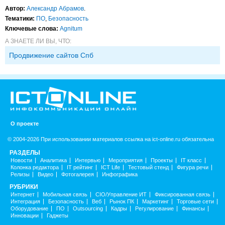
Автор:
Александр Абрамов
.
Тематики:
ПО
,
Безопасность
Ключевые слова:
Agnitum
А ЗНАЕТЕ ЛИ ВЫ, ЧТО:
Продвижение сайтов Спб
О проекте
© 2004-2026 При использовании материалов ссылка на ict-online.ru обязательна
РАЗДЕЛЫ
Новости
Аналитика
Интервью
Мероприятия
Проекты
IT класс
Колонка редактора
IT рейтинг
ICT Life
Тестовый стенд
Фигура речи
Релизы
Видео
Фотогалерея
Инфографика
РУБРИКИ
Интернет
Мобильная связь
CIO/Управление ИТ
Фиксированная связь
Интеграция
Безопасность
Веб
Рынок ПК
Маркетинг
Торговые сети
Оборудование
ПО
Outsourcing
Кадры
Регулирование
Финансы
Инновации
Гаджеты