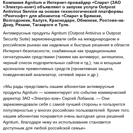
Компания Agnitum и Интернет-провайдер «Спарк» (ЗАО
«Электро-ком») объявляют о запуске услуги Outpost
Antivirus Service на основе технологической платформы
«Рентсофт» для абонентов «Спарк» в Брянске,
Волгодонске, Калуге, Краснодаре, Обнинске, Ростове-на-
Дону, Рязани, Таганроге и Туле.
Антивирусные продукты Agnitum (Outpost Antivirus и Outpost
Security Suite) зарекомендовали себя на международном и
российском рынках как надежные и быстрые решения в области
Интернет-безопасности, снабженные как традиционными
сигнатурными средствами (такими как антивирус, антишпион,
черный список подозрительных сайтов и тд.), так и мощным
арсеналом превентивных средств (проактивная защита,
поведенческий анализатор, сетевой экран и др.).
«Мы рады представить нашим абонентам антивирусные
продукты Agnitum — комментирует это событие коммерческий
директор ЗАО «Электро-ком» Сергей Лобанов. — Они
зарекомендовали себя с самой лучшей стороны и пользуются
популярностью у многих российских пользователей. Кроме того,
нашим абонентам понравится очень выгодная цена решений
Agnitum, благодаря чему их использование становится
доступным для любой российской семьи».