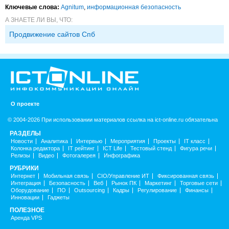
Ключевые слова:
Agnitum
,
информационная безопасность
А ЗНАЕТЕ ЛИ ВЫ, ЧТО:
Продвижение сайтов Спб
О проекте
© 2004-2026 При использовании материалов ссылка на ict-online.ru обязательна
РАЗДЕЛЫ
Новости
Аналитика
Интервью
Мероприятия
Проекты
IT класс
Колонка редактора
IT рейтинг
ICT Life
Тестовый стенд
Фигура речи
Релизы
Видео
Фотогалерея
Инфографика
РУБРИКИ
Интернет
Мобильная связь
CIO/Управление ИТ
Фиксированная связь
Интеграция
Безопасность
Веб
Рынок ПК
Маркетинг
Торговые сети
Оборудование
ПО
Outsourcing
Кадры
Регулирование
Финансы
Инновации
Гаджеты
ПОЛЕЗНОЕ
Аренда VPS