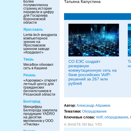
Татьяна Капустина
Более
полумиллиона
страниц истории
перевели в цифру
для Госархива
Воронежской
области
Ярославль
Lenta tech внедрила
компьютерное
зрение на
Ярославском
шинном заводе
«Кордиант»
Тверь
СО ЕЭС создаёт
Т
МегаФон обновил
резервную
н
сеть в Кашине
коммутационную сеть на
базе российских VoIP-
Рязань
решений за 267 млн
«Аэромакс» откроет
рублей
летный центр для
гражданских
беспилотников в
Рязанской области
Белгород
Автор:
Александр Абрамов
.
Минцифры
Белгорода закупила
Тематики:
Оборудование
продукцию YADRO
на десятки
Ключевые слова:
VoIP
,
оборудование
,
миллионов у ООО
«Пчелка»
А ЗНАЕТЕ ЛИ ВЫ, ЧТО: