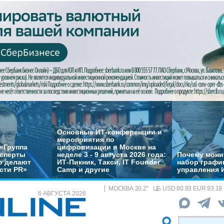
Основные ИТ-конференции и
мероприятия по
«Группа
цифровизации в Москве на
ксперты
неделе 3 - 9 августа 2026 года:
Почему монит
о делают
ИТ-Пикник, Такси, IT Founder
набор график
сти PR»
Camp и другие
управления 
МОСКВА
20.2
°
ЦБ
USD 80.93 EUR 93.19
6 АВГУСТА 2026