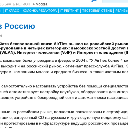
ВЫБРАТЬ РЕГИОН
> Москва
Ы
IT КЛАСС
КОЛОНКА РЕДАКТОРА
IT РЕЙТИНГ
ТЕСТОВЫЙ СТЕНД
РЕЛИЗ
 в Россию
йств беспроводной связи AirTies вышел на российский рынок
рудование в четырех категориях: высокоскоростной доступ в
WLAN), Интернет-телефония (VoIP) и Интернет-телевидение (I
s, компания была учреждена в феврале 2004 г. "У AirTies более 4 
 выходит и на российский рынок, - отмечает пресс-служба AirTies
ерам, компаниям малого и среднего бизнеса, а также частным по
м самостоятельно настраивать устройства без помощи специалисто
Touch автоматизирует настройку ноутбуков, оборудования для инте
инающих устройств в беспроводной сети и автоматически настраива
вленные на российском рынке, полностью локализованы и сертифиц
ацию, загрузочный CD на русском и круглосуточную поддержку cal
ыли протестированы в инфраструктуре ведущих российских провайде