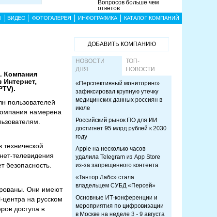
Вопросов больше чем
ответов
Ы
ВИДЕО
ФОТОГАЛЕРЕЯ
ИНФОГРАФИКА
КАТАЛОГ КОМПАНИЙ
ДОБАВИТЬ КОМПАНИЮ
НОВОСТИ
ТОП-
ДНЯ
НОВОСТИ
. Компания
 Интернет,
«Перспективный мониторинг»
PTV).
зафиксировал крупную утечку
медицинских данных россиян в
млн пользователей
июле
. Компания намерена
Российский рынок ПО для ИИ
льзователям.
достигнет 95 млрд рублей к 2030
году
в технической
Apple на несколько часов
рнет-телевидения
удалила Telegram из App Store
ет безопасность.
из-за запрещенного контента
«Тантор Лабс» стала
владельцем СУБД «Персей»
ированы. Они имеют
Основные ИТ-конференции и
l-центра на русском
мероприятия по цифровизации
ров доступа в
в Москве на неделе 3 - 9 августа