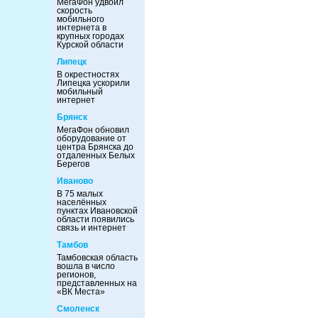
МегаФон удвоил
скорость
мобильного
интернета в
крупных городах
Курской области
Липецк
В окрестностях
Липецка ускорили
мобильный
интернет
Брянск
МегаФон обновил
оборудование от
центра Брянска до
отдаленных Белых
Берегов
Иваново
В 75 малых
населённых
пунктах Ивановской
области появились
связь и интернет
Тамбов
Тамбовская область
вошла в число
регионов,
представленных на
«ВК Места»
Смоленск