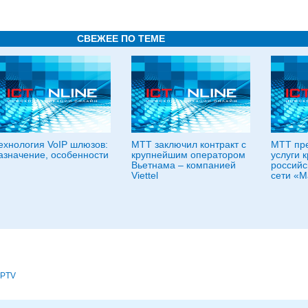
СВЕЖЕЕ ПО ТЕМЕ
ехнология VoIP шлюзов:
МТТ заключил контракт с
МТТ пре
азначение, особенности
крупнейшим оператором
услуги 
Вьетнама – компанией
российс
Viettel
сети «М
IPTV