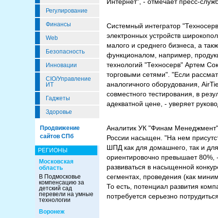
Интернет", - отмечает пресс-служб
Регулирование
Финансы
Системный интегратор "Техносерв"
электронных устройств широкопол
Web
малого и среднего бизнеса, а так
Безопасность
функционалом, например, продукци
технологий "Техносерв" Артем Сок
Инновации
торговыми сетями". "Если рассма
CIO/Управление
аналогичного оборудования, AirT
ИТ
совместного тестирования, в резу
Гаджеты
адекватной цене, - уверяет руков
Здоровье
Аналитик УК "Финам Менеджмент"
Продвижение
сайтов СПб
России насыщен. "На нем присутс
ШПД как для домашнего, так и дл
РЕГИОНЫ
ориентировочно превышает 80%, - 
Московская
развиваться в насыщенной конкур
область
сегментах, проведения (как миним
В Подмосковье
компенсацию за
То есть, потенциал развития ком
детский сад
перевели на умные
потребуется серьезно потрудиться
технологии
Воронеж