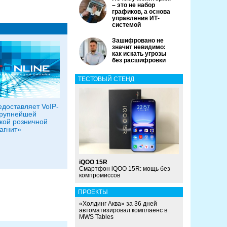
– это не набор
графиков, а основа
управления ИТ-
системой
Зашифровано не
значит невидимо:
как искать угрозы
без расшифровки
ТЕСТОВЫЙ СТЕНД
доставляет VoIP-
крупнейшей
кой розничной
агнит»
iQOO 15R
Смартфон iQOO 15R: мощь без
компромиссов
ПРОЕКТЫ
«Холдинг Аква» за 36 дней
автоматизировал комплаенс в
MWS Tables