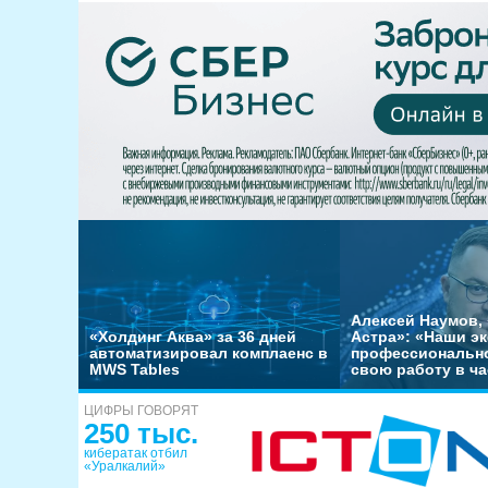
Алексей Наумов, 
«Холдинг Аква» за 36 дней
Астра»: «Наши э
автоматизировал комплаенс в
профессиональн
MWS Tables
свою работу в ча
ЦИФРЫ ГОВОРЯТ
250 тыс.
кибератак отбил
«Уралкалий»