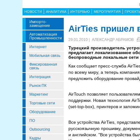
НОВОСТИ
АНАЛИТИКА
ИНТЕРВЬЮ
МЕРОПРИЯТИЯ
ПРОЕКТ
Импорто­
Замещение
AirTies пришел
Автоматизация
Промышленности
29.01.2010 |
АЛЕКСАНДР АБРАМОВ
Интернет
Турецкий производитель устро
предлагает локализованное обо
Мобильная связь
беспроводные локальные сети (
Фиксированная
Как сообщает пресс-служба AirTie
связь
по всему миру, а теперь компания
Интеграция
предложить оборудование провайд
Рынок ПК
AirTouch позволяет пользователя
Маркетинг
поддержки. Новая технология Air
Торговые сети
(set-top-box), принтеров и запом
Оборудование
ПО
Все устройства AirTies, предста
русскоязычную прошивку, документ
Outsourcing
и английском. "Все устройства б
Кадры