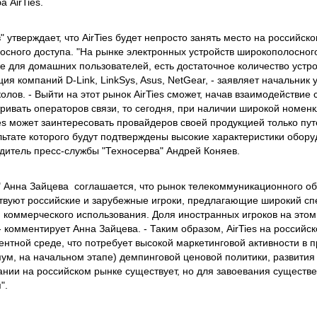
а AirTies.
 утверждает, что AirTies будет непросто занять место на российск
осного доступа. "На рынке электронных устройств широкополосног
же для домашних пользователей, есть достаточное количество устр
я компаний D-Link, LinkSys, Asus, NetGear, - заявляет начальник
олов. - Выйти на этот рынок AirTies сможет, начав взаимодействие
тривать операторов связи, то сегодня, при наличии широкой номен
ies может заинтересовать провайдеров своей продукцией только пу
льтате которого будут подтверждены высокие характеристики обор
одитель пресс-службы "Техносерва" Андрей Коняев.
 Анна Зайцева соглашается, что рынок телекоммуникационного об
твуют российские и зарубежные игроки, предлагающие широкий сп
я коммерческого использования. Доля иностранных игроков на этом
комментирует Анна Зайцева. - Таким образом, AirTies на российс
ентной среде, что потребует высокой маркетинговой активности в 
ум, на начальном этапе) демпинговой ценовой политики, развития
пании на российском рынке существует, но для завоевания существ
".