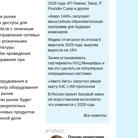
2026 года: ИТ-Пикник, Такси, IT
Founder Camp и другие
ом рынке
«Бюро 1440» запускает
масштабную образовательную
о доступа для
программу для будущих
ойств с типичным
инженеров
 управления сетевых
Яндекс отчитался по итогам II
 с розничными
квартала 2026 года: выручка
клатуры
выросла на 16%
тём проведения
Зачем устанавливать
удования при
сертификаты НУЦ Минцифры и
как это сделать на популярных
операционных системах
орудования в
«Авито Авто» запустил умную
карту АЗС с ИИ-прогнозом
ектр оборудования
 рынке
В России принят базовый закон
ком рынке будет
об искусственном интеллекте:
что изменится с 2026 года
приоритетных
 новых продуктов.
Все новости
енной доли
ИТ-КЛАСС
Почему мониторинг