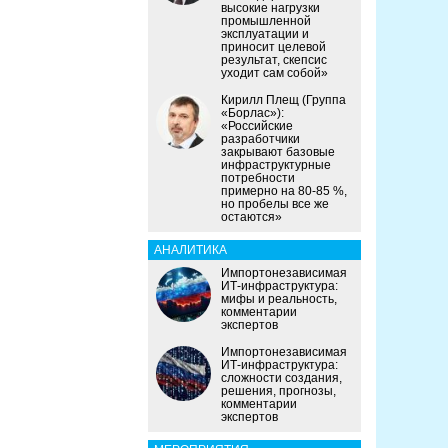
высокие нагрузки
промышленной
эксплуатации и
приносит целевой
результат, скепсис
уходит сам собой»
Кирилл Плещ (Группа
«Борлас»):
«Российские
разработчики
закрывают базовые
инфраструктурные
потребности
примерно на 80-85 %,
но пробелы все же
остаются»
АНАЛИТИКА
Импортонезависимая
ИТ-инфраструктура:
мифы и реальность,
комментарии
экспертов
Импортонезависимая
ИТ-инфраструктура:
сложности создания,
решения, прогнозы,
комментарии
экспертов