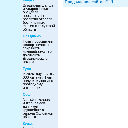
Калуга
Продвижение сайтов Спб
Владислав Шапша
и Андрей Никитин
обсудили
перспективы
развития отрасли
беспилотных
систем в Калужской
области
Владимир
Новый российский
сканер поможет
сохранить
крупноформатные
документы
Владимирского
архива
Тула
В 2026 году почти 7
000 жителей Тулы
получили доступ к
проводному
интернету
Орел
МегаФон ускорил
интернет для
дачников
крупнейшего
района Орловской
области
Курск