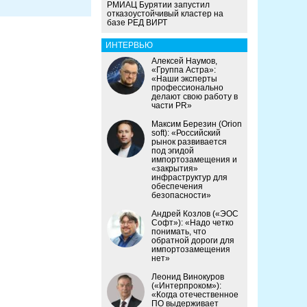
РМИАЦ Бурятии запустил
отказоустойчивый кластер на
базе РЕД ВИРТ
ИНТЕРВЬЮ
Алексей Наумов,
«Группа Астра»:
«Наши эксперты
профессионально
делают свою работу в
части PR»
Максим Березин (Orion
soft): «Российский
рынок развивается
под эгидой
импортозамещения и
«закрытия»
инфраструктур для
обеспечения
безопасности»
Андрей Козлов («ЭОС
Софт»): «Надо четко
понимать, что
обратной дороги для
импортозамещения
нет»
Леонид Винокуров
(«Интерпроком»):
«Когда отечественное
ПО выдерживает