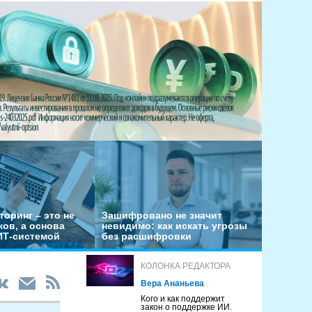
оринг – это не
Зашифровано не значит
ов, а основа
невидимо: как искать угрозы
ИТ-системой
без расшифровки
КОЛОНКА РЕДАКТОРА
Вера Ананьева
Кого и как поддержит
закон о поддержке ИИ.