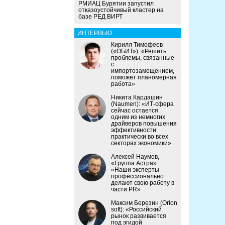
РМИАЦ Бурятии запустил
отказоустойчивый кластер на
базе РЕД ВИРТ
ИНТЕРВЬЮ
Кирилл Тимофеев
(«ОБИТ»): «Решить
проблемы, связанные
с
импортозамещением,
поможет планомерная
работа»
Никита Кардашин
(Naumen): «ИТ-сфера
сейчас остается
одним из немногих
драйверов повышения
эффективности
практически во всех
секторах экономики»
Алексей Наумов,
«Группа Астра»:
«Наши эксперты
профессионально
делают свою работу в
части PR»
Максим Березин (Orion
soft): «Российский
рынок развивается
под эгидой