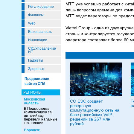
МТТ уже успешно работает с кита
Регулирование
лишь вопросом времени для компа
Финансы
МТТ ведет переговоры по предост
Web
Viettel Group - одна из двух кру
Безопасность
страны и контролируется государ
оператора составляет более 60 млн
Инновации
CIO/Управление
ИТ
Гаджеты
Здоровье
Продвижение
сайтов СПб
РЕГИОНЫ
Московская
СО ЕЭС создаёт
Т
область
резервную
н
В Подмосковье
коммутационную сеть на
компенсацию за
базе российских VoIP-
детский сад
решений за 267 млн
перевели на умные
технологии
рублей
Воронеж