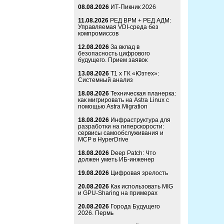
08.08.2026
ИТ-Пикник 2026
11.08.2026
РЕД ВРМ + РЕД АДМ:
Управляемая VDI-среда без
компромиссов
12.08.2026
За вклад в
безопасность цифрового
будущего. Прием заявок
13.08.2026
Т1 x ГК «Юзтех»:
Системный анализ
18.08.2026
Техническая планерка:
как мигрировать на Astra Linux с
помощью Astra Migration
18.08.2026
Инфраструктура для
разработки на гиперскорости:
сервисы самообслуживания и
MCP в HyperDrive
18.08.2026
Deep Patch: Что
должен уметь ИБ-инженер
19.08.2026
Цифровая зрелость
20.08.2026
Как использовать MIG
и GPU-Sharing на примерах
20.08.2026
Города Будущего
2026. Пермь