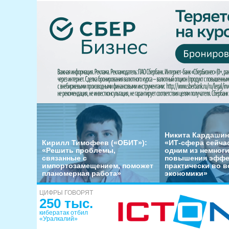
Никита Кардашин
Кирилл Тимофеев («ОБИТ»):
«ИТ-сфера сейча
«Решить проблемы,
одним из немног
связанные с
повышения эффе
импортозамещением, поможет
практически во в
планомерная работа»
экономики»
ЦИФРЫ ГОВОРЯТ
250 тыс.
кибератак отбил
«Уралкалий»