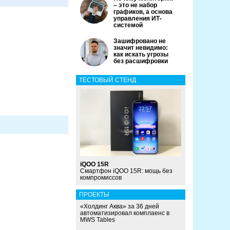
– это не набор
графиков, а основа
управления ИТ-
системой
Зашифровано не
значит невидимо:
как искать угрозы
без расшифровки
ТЕСТОВЫЙ СТЕНД
iQOO 15R
Смартфон iQOO 15R: мощь без
компромиссов
ПРОЕКТЫ
«Холдинг Аква» за 36 дней
автоматизировал комплаенс в
MWS Tables