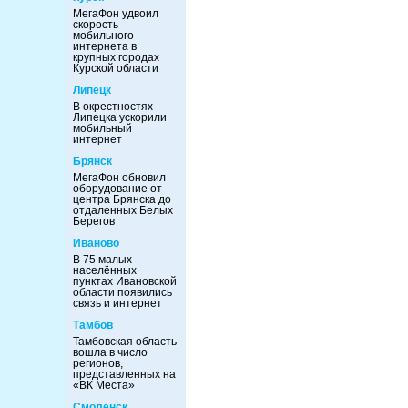
МегаФон удвоил
скорость
мобильного
интернета в
крупных городах
Курской области
Липецк
В окрестностях
Липецка ускорили
мобильный
интернет
Брянск
МегаФон обновил
оборудование от
центра Брянска до
отдаленных Белых
Берегов
Иваново
В 75 малых
населённых
пунктах Ивановской
области появились
связь и интернет
Тамбов
Тамбовская область
вошла в число
регионов,
представленных на
«ВК Места»
Смоленск