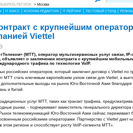
ВЫБРАТЬ РЕГИОН
> Москва
Ы
IT КЛАСС
КОЛОНКА РЕДАКТОРА
IT РЕЙТИНГ
ТЕСТОВЫЙ СТЕНД
РЕЛИЗ
онтракт с крупнейшим операто
анией Viettel
Телеком» (МТТ), оператор мультисервисных услуг связи, IP-
а, объявляет о заключении контракта с крупнейшим мобильны
международного трафика по технологии VoIP.
х российских операторов, который заключил договор с Viettel по т
т МТТ стать ключевым европейским узлом связи для Viettel, а вьет
 дополнительные выходы на рынок Юго-Восточной Азии благодаря
ань и Китай.
традиционных услуг МТТ, таких как транзит трафика, предусматрив
дные рынки, - подчеркивает заместитель генерального директора 
Рынок телекоммуникаций Юго-Восточной Азии сейчас переживает бу
освоенным российскими операторами. Партнерство с Viettel дает 
 этом регионе и способствует росту VoIP-сегмента МТТ».