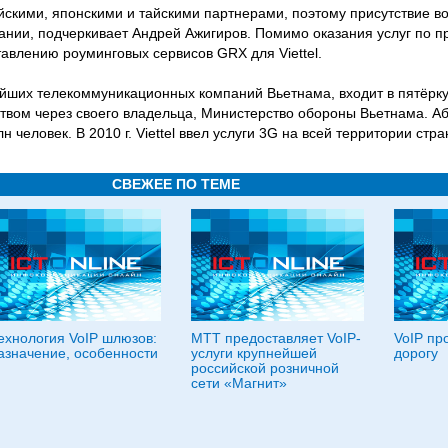
йскими, японскими и тайскими партнерами, поэтому присутствие в
нии, подчеркивает Андрей Ажигиров. Помимо оказания услуг по п
авлению роуминговых сервисов GRX для Viettel.
пнейших телекоммуникационных компаний Вьетнама, входит в пятёр
ством через своего владельца, Министерство обороны Вьетнама. А
 человек. В 2010 г. Viettel ввел услуги 3G на всей территории стра
СВЕЖЕЕ ПО ТЕМЕ
ехнология VoIP шлюзов:
МТТ предоставляет VoIP-
VoIP пр
азначение, особенности
услуги крупнейшей
дорогу
российской розничной
сети «Магнит»