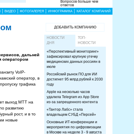
Вопросов больше чем
ответов
Ы
ВИДЕО
ФОТОГАЛЕРЕЯ
ИНФОГРАФИКА
КАТАЛОГ КОМПАНИЙ
ром
ДОБАВИТЬ КОМПАНИЮ
НОВОСТИ
ТОП-
ДНЯ
НОВОСТИ
«Перспективный мониторинг»
сервисов, дальней
зафиксировал крупную утечку
м оператором
медицинских данных россиян в
июле
ранзиту VoIP-
Российский рынок ПО для ИИ
намский оператор, в
достигнет 95 млрд рублей к 2030
 пропуску трафика
году
Apple на несколько часов
удалила Telegram из App Store
ает выход МТТ на
из-за запрещенного контента
по развитию
«Тантор Лабс» стала
рный рост, и в то
владельцем СУБД «Персей»
нам новые
Основные ИТ-конференции и
мероприятия по цифровизации
в Москве на неделе 3 - 9 августа