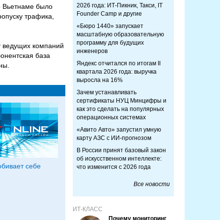
2026 года: ИТ-Пикник, Такси, IT
о Вьетнаме было
Founder Camp и другие
ропуску трафика,
«Бюро 1440» запускает
масштабную образовательную
программу для будущих
ку ведущих компаний
инженеров
бонентская база
Яндекс отчитался по итогам II
ны.
квартала 2026 года: выручка
выросла на 16%
Зачем устанавливать
сертификаты НУЦ Минцифры и
как это сделать на популярных
операционных системах
«Авито Авто» запустил умную
карту АЗС с ИИ-прогнозом
В России принят базовый закон
об искусственном интеллекте:
обивает себе
что изменится с 2026 года
Все новости
ИТ-КЛАСС
Почему мониторинг