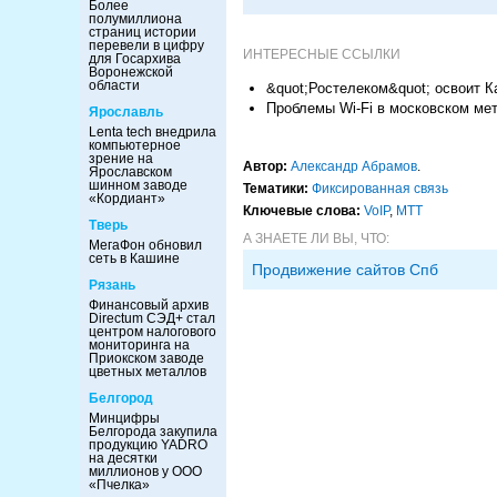
Более
полумиллиона
страниц истории
перевели в цифру
ИНТЕРЕСНЫЕ ССЫЛКИ
для Госархива
Воронежской
области
&quot;Ростелеком&quot; освоит К
Проблемы Wi-Fi в московском мет
Ярославль
Lenta tech внедрила
компьютерное
зрение на
Автор:
Александр Абрамов
.
Ярославском
шинном заводе
Тематики:
Фиксированная связь
«Кордиант»
Ключевые слова:
VoIP
,
МТТ
Тверь
А ЗНАЕТЕ ЛИ ВЫ, ЧТО:
МегаФон обновил
сеть в Кашине
Продвижение сайтов Спб
Рязань
Финансовый архив
Directum СЭД+ стал
центром налогового
мониторинга на
Приокском заводе
цветных металлов
Белгород
Минцифры
Белгорода закупила
продукцию YADRO
на десятки
миллионов у ООО
«Пчелка»