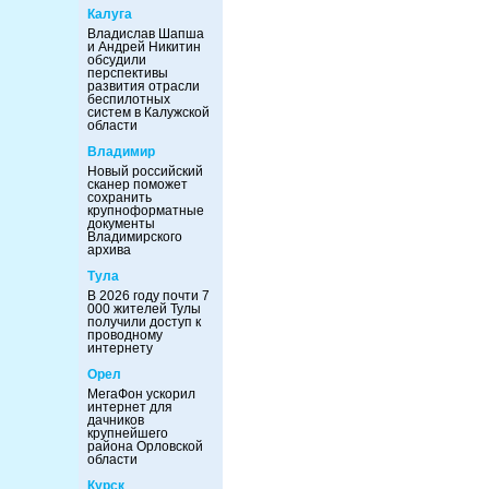
Калуга
Владислав Шапша
и Андрей Никитин
обсудили
перспективы
развития отрасли
беспилотных
систем в Калужской
области
Владимир
Новый российский
сканер поможет
сохранить
крупноформатные
документы
Владимирского
архива
Тула
В 2026 году почти 7
000 жителей Тулы
получили доступ к
проводному
интернету
Орел
МегаФон ускорил
интернет для
дачников
крупнейшего
района Орловской
области
Курск