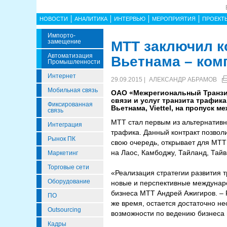
НОВОСТИ
АНАЛИТИКА
ИНТЕРВЬЮ
МЕРОПРИЯТИЯ
ПРОЕКТ
Импорто­
Замещение
МТТ заключил к
Автоматизация
Вьетнама – комп
Промышленности
Интернет
29.09.2015 |
АЛЕКСАНДР АБРАМОВ
Мобильная связь
ОАО «Межрегиональный Транзит
связи и услуг транзита трафик
Фиксированная
Вьетнама, Viettel, на пропуск 
связь
МТТ стал первым из альтернативны
Интеграция
трафика. Данный контракт позволи
Рынок ПК
свою очередь, открывает для МТТ
на Лаос, Камбоджу, Тайланд, Тайв
Маркетинг
Торговые сети
«Реализация стратегии развития 
Оборудование
новые и перспективные междунаро
бизнеса МТТ Андрей Ажигиров. – 
ПО
же время, остается достаточно не
Outsourcing
возможности по ведению бизнеса в
Кадры