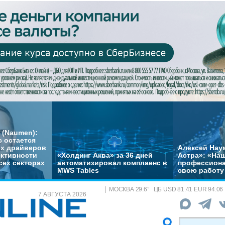
 (Naumen):
с остается
их драйверов
Алексей Нау
ктивности
«Холдинг Аква» за 36 дней
Астра»: «На
сех секторах
автоматизировал комплаенс в
профессиона
MWS Tables
свою работу 
МОСКВА
29.6
°
ЦБ
USD 81.41 EUR 94.06
7 АВГУСТА 2026