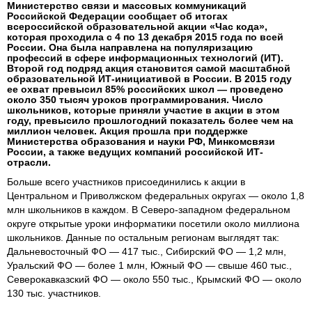
Министерство связи и массовых коммуникаций
Российской Федерации сообщает об итогах
всероссийской образовательной акции «Час кода»,
которая проходила с 4 по 13 декабря 2015 года по всей
России. Она была направлена на популяризацию
профессий в сфере информационных технологий (ИТ).
Второй год подряд акция становится самой масштабной
образовательной ИТ-инициативой в России. В 2015 году
ее охват превысил 85% российских школ — проведено
около 350 тысяч уроков программирования. Число
школьников, которые приняли участие в акции в этом
году, превысило прошлогодний показатель более чем на
миллион человек. Акция прошла при поддержке
Министерства образования и науки РФ, Минкомсвязи
России, а также ведущих компаний российской ИТ-
отрасли.
Больше всего участников присоединились к акции в
Центральном и Приволжском федеральных округах — около 1,8
млн школьников в каждом. В Северо-западном федеральном
округе открытые уроки информатики посетили около миллиона
школьников. Данные по остальным регионам выглядят так:
Дальневосточный ФО — 417 тыс., Сибирский ФО — 1,2 млн,
Уральский ФО — более 1 млн, Южный ФО — свыше 460 тыс.,
Северокавказский ФО — около 550 тыс., Крымский ФО — около
130 тыс. участников.