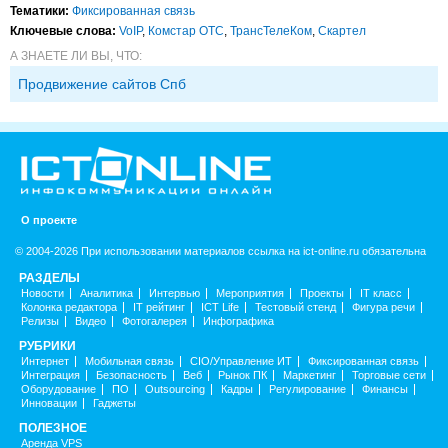
Тематики:
Фиксированная связь
Ключевые слова:
VoIP
,
Комстар ОТС
,
ТрансТелеКом
,
Скартел
А ЗНАЕТЕ ЛИ ВЫ, ЧТО:
Продвижение сайтов Спб
О проекте
© 2004-2026 При использовании материалов ссылка на ict-online.ru обязательна
РАЗДЕЛЫ
Новости
Аналитика
Интервью
Мероприятия
Проекты
IT класс
Колонка редактора
IT рейтинг
ICT Life
Тестовый стенд
Фигура речи
Релизы
Видео
Фотогалерея
Инфографика
РУБРИКИ
Интернет
Мобильная связь
CIO/Управление ИТ
Фиксированная связь
Интеграция
Безопасность
Веб
Рынок ПК
Маркетинг
Торговые сети
Оборудование
ПО
Outsourcing
Кадры
Регулирование
Финансы
Инновации
Гаджеты
ПОЛЕЗНОЕ
Аренда VPS