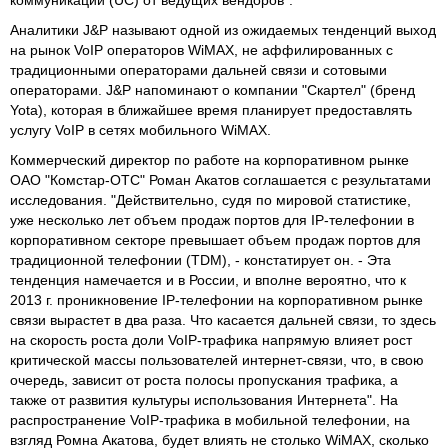
Аналитики J&P называют одной из ожидаемых тенденций выход
на рынок VoIP операторов WiMAX, не аффилированных с
традиционными операторами дальней связи и сотовыми
операторами. J&P напоминают о компании "Скартел" (бренд
Yota), которая в ближайшее время планирует предоставлять
услугу VoIP в сетях мобильного WiMAX.
Коммерческий директор по работе на корпоративном рынке
ОАО "Комстар-ОТС" Роман Акатов соглашается с результатами
исследования. "Действительно, судя по мировой статистике,
уже несколько лет объем продаж портов для IP-телефонии в
корпоративном секторе превышает объем продаж портов для
традиционной телефонии (TDM), - констатирует он. - Эта
тенденция намечается и в России, и вполне вероятно, что к
2013 г. проникновение IP-телефонии на корпоративном рынке
связи вырастет в два раза. Что касается дальней связи, то здесь
на скорость роста доли VoIP-трафика напрямую влияет рост
критической массы пользователей интернет-связи, что, в свою
очередь, зависит от роста полосы пропускания трафика, а
также от развития культуры использования Интернета". На
распространение VoIP-трафика в мобильной телефонии, на
взгляд Ромна Акатова, будет влиять не столько WiMAX, сколько