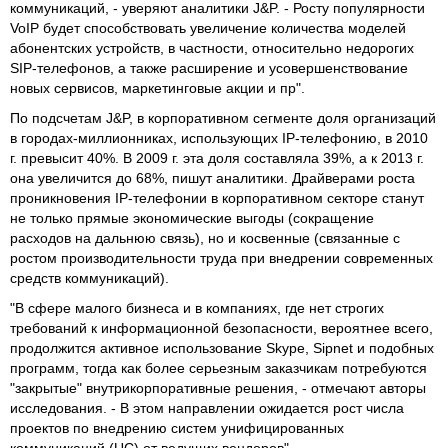
коммуникаций, - уверяют аналитики J&P. - Росту популярности
VoIP будет способствовать увеличение количества моделей
абонентских устройств, в частности, относительно недорогих
SIP-телефонов, а также расширение и усовершенствование
новых сервисов, маркетинговые акции и пр".
По подсчетам J&P, в корпоративном сегменте доля организаций
в городах-миллионниках, использующих IP-телефонию, в 2010
г. превысит 40%. В 2009 г. эта доля составляла 39%, а к 2013 г.
она увеличится до 68%, пишут аналитики. Драйверами роста
проникновения IP-телефонии в корпоративном секторе станут
не только прямые экономические выгоды (сокращение
расходов на дальнюю связь), но и косвенные (связанные с
ростом производительности труда при внедрении современных
средств коммуникаций).
"В сфере малого бизнеса и в компаниях, где нет строгих
требований к информационной безопасности, вероятнее всего,
продолжится активное использование Skype, Sipnet и подобных
программ, тогда как более серьезным заказчикам потребуются
"закрытые" внутрикорпоративные решения, - отмечают авторы
исследования. - В этом направлении ожидается рост числа
проектов по внедрению систем унифицированных
коммуникаций (UC) от ведущих вендоров".