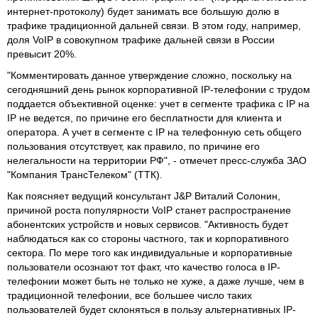
интернет-протоколу) будет занимать все большую долю в
трафике традиционной дальней связи. В этом году, например,
доля VoIP в совокупном трафике дальней связи в России
превысит 20%.
"Комментировать данное утверждение сложно, поскольку на
сегодняшний день рынок корпоративной IP-телефонии с трудом
поддается объективной оценке: учет в сегменте трафика с IP на
IP не ведется, по причине его бесплатности для клиента и
оператора. А учет в сегменте с IP на телефонную сеть общего
пользования отсутствует, как правило, по причине его
нелегальности на территории РФ", - отмечет пресс-служба ЗАО
"Компания ТрансТелеком" (ТТК).
Как поясняет ведущий консультант J&P Виталий Солонин,
причиной роста популярности VoIP станет распространение
абонентских устройств и новых сервисов. "Активность будет
наблюдаться как со стороны частного, так и корпоративного
сектора. По мере того как индивидуальные и корпоративные
пользователи осознают тот факт, что качество голоса в IP-
телефонии может быть не только не хуже, а даже лучше, чем в
традиционной телефонии, все большее число таких
пользователей будет склоняться в пользу альтернативных IP-