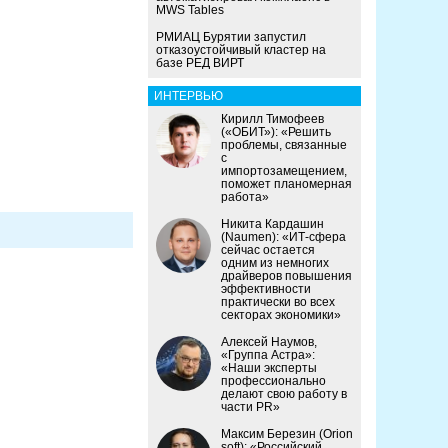
MWS Tables
РМИАЦ Бурятии запустил
отказоустойчивый кластер на
базе РЕД ВИРТ
ИНТЕРВЬЮ
Кирилл Тимофеев
(«ОБИТ»): «Решить
проблемы, связанные
с
импортозамещением,
поможет планомерная
работа»
Никита Кардашин
(Naumen): «ИТ-сфера
сейчас остается
одним из немногих
драйверов повышения
эффективности
практически во всех
секторах экономики»
Алексей Наумов,
«Группа Астра»:
«Наши эксперты
профессионально
делают свою работу в
части PR»
Максим Березин (Orion
soft): «Российский