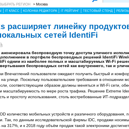
ВЫБРАТЬ РЕГИОН
> Москва
Ы
IT КЛАСС
КОЛОНКА РЕДАКТОРА
IT РЕЙТИНГ
ТЕСТОВЫЙ СТЕНД
РЕЛИЗ
ks расширяет линейку продукто
окальных сетей IdentiFi
c. анонсировала беспроводную точку доступа уличного исполне
ополнением в портфеле беспроводных решений IdentiFi Wirel
tiFi одним из наиболее полных и масштабируемых Wi-Fi реше
вертывания беспроводных сетей как внутреннего, так и улич
и Впечатлений пользователи ожидают получить быстрый и комфорт
и на улице. Поскольку пользовательские требования в отношении м
осли, соответствующим образом должны меняться и WI-Fi сети, об
и масштабируемость по мере роста трафика. Решение Extreme Iden
ть и простоту использования, столь востребованные ИТ-подразде
OD количество мобильных устройств и различного оборудования, п
сти. Так, по данным исследовательской фирмы IDC, продажи носим
ь на 317%, и к 2018 году объём продаж такой электроники достигне