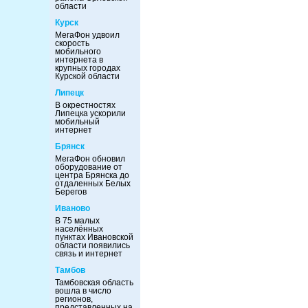
области
Курск
МегаФон удвоил
скорость
мобильного
интернета в
крупных городах
Курской области
Липецк
В окрестностях
Липецка ускорили
мобильный
интернет
Брянск
МегаФон обновил
оборудование от
центра Брянска до
отдаленных Белых
Берегов
Иваново
В 75 малых
населённых
пунктах Ивановской
области появились
связь и интернет
Тамбов
Тамбовская область
вошла в число
регионов,
представленных на