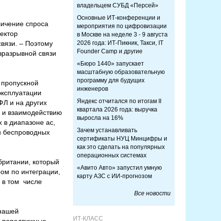
владельцем СУБД «Персей»
Основные ИТ-конференции и
личение спроса
мероприятия по цифровизации
ректор
в Москве на неделе 3 - 9 августа
вязи. – Поэтому
2026 года: ИТ-Пикник, Такси, IT
Founder Camp и другие
зразрывной связи
«Бюро 1440» запускает
масштабную образовательную
программу для будущих
 пропускной
инженеров
эксплуатации
Яндекс отчитался по итогам II
ФЛ и на других
квартала 2026 года: выручка
и и взаимодействию
выросла на 16%
 в диапазоне ac,
Зачем устанавливать
и беспроводных
сертификаты НУЦ Минцифры и
как это сделать на популярных
операционных системах
британии, который
«Авито Авто» запустил умную
ром по интеграции,
карту АЗС с ИИ-прогнозом
 в том числе
Все новости
 нашей
ИТ-КЛАСС