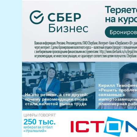
Кирилл Тимофеев
«Решить пробле
Не сто резюме, а сто друзей:
связанные с
почему рекомендации снова
импортозамещени
стали валютой рынка труда
планомерная раб
ЦИФРЫ ГОВОРЯТ
250 тыс.
кибератак отбил
«Уралкалий»