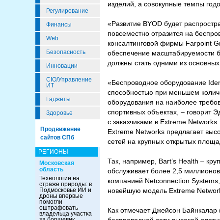
изделий, а совокупные темпы годо
Регулирование
«Развитие BYOD будет распростра
Финансы
повсеместно отразится на беспров
Web
консалтинговой фирмы Farpoint G
Безопасность
обеспечение масштабируемости б
должны стать одними из основны
Инновации
CIO/Управление
«Беспроводное оборудование Iden
ИТ
способностью при меньшем количе
Гаджеты
оборудования на наиболее требов
спортивных объектах, – говорит 
Здоровье
с заказчиками в Extreme Networks
Продвижение
Extreme Networks предлагает вы
сайтов СПб
сетей на крупных открытых площа
РЕГИОНЫ
Так, например, Bart’s Health – 
Московская
область
обслуживает более 2,5 миллионов 
Технологии на
компанией Netconnection Systems,
страже природы: в
Подмосковье ИИ и
новейшую модель Extreme Networks
дроны впервые
помогли
оштрафовать
Как отмечает Джейсон Байнкалар (J
владельца участка
за борщевик