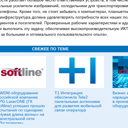
ости работает большое число ответственных устройств, в том чис
ильные усилители изображений, холодильники для транспортировк
елефоны. Кроме того, не стоит забывать о компьютерах, планшетн
нфраструктура должна удовлетворять потребности всех наших пол
циентов и посетителей. Проверенные рабочие характеристики и а
ам выполнить эту задачу, обеспечивая высокопроизводительную ИКТ
 за больными и оптимального пользовательского опыта».
СВЕЖЕЕ ПО ТЕМЕ
WDM-оборудование
Т1 Интеграция
Бизнес 
оссийской компании
обеспечила Tele2
наращи
PG LaserONE (ГК
панельными антеннами
в произ
oftline) успешно прошло
для развития мобильной
оборудо
спытания по сценарию
связи оператора
Чужая длина волны» на
агистральной сети
Ростелеком»