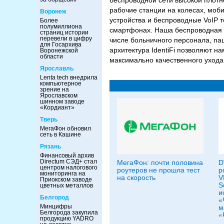
беспроводной сети высокой плотн
рабочие станции на колесах, моб
Воронеж
устройства и беспроводные VoIP т
Более
полумиллиона
смартфонах. Наша беспроводная и
страниц истории
перевели в цифру
числе больничного персонала, па
для Госархива
архитектура IdentiFi позволяют н
Воронежской
области
максимально качественного ухода
Ярославль
Lenta tech внедрила
компьютерное
зрение на
Ярославском
шинном заводе
«Кордиант»
Тверь
МегаФон обновил
сеть в Кашине
Рязань
Финансовый архив
Directum СЭД+ стал
МегаФон: почти половина
D
центром налогового
роутеров не прошла тест
р
мониторинга на
на скорость
V
Приокском заводе
S
цветных металлов
и
Белгород
«
Минцифры
м
Белгорода закупила
«
продукцию YADRO