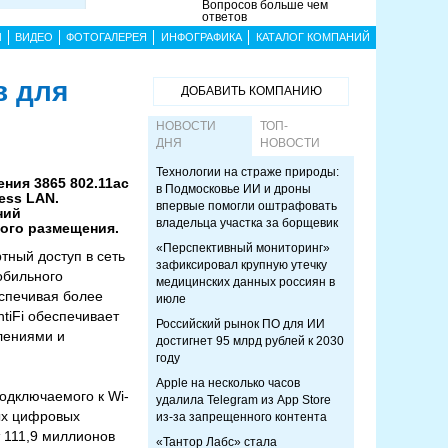
Вопросов больше чем
ответов
Ы
ВИДЕО
ФОТОГАЛЕРЕЯ
ИНФОГРАФИКА
КАТАЛОГ КОМПАНИЙ
в для
ДОБАВИТЬ КОМПАНИЮ
НОВОСТИ
ТОП-
ДНЯ
НОВОСТИ
Технологии на страже природы:
ния 3865 802.11ac
в Подмосковье ИИ и дроны
ess LAN.
впервые помогли оштрафовать
ний
владельца участка за борщевик
ного размещения.
«Перспективный мониторинг»
ный доступ в сеть
зафиксировал крупную утечку
обильного
медицинских данных россиян в
еспечивая более
июле
tiFi обеспечивает
Российский рынок ПО для ИИ
лениями и
достигнет 95 млрд рублей к 2030
году
Apple на несколько часов
одключаемого к Wi-
удалила Telegram из App Store
ых цифровых
из-за запрещенного контента
т 111,9 миллионов
«Тантор Лабс» стала