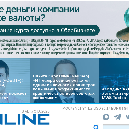
Никита Кардашин (Naumen):
 («ОБИТ»):
«ИТ-сфера сейчас остается
мы,
одним из немногих драйверов
повышения эффективности
«Холдинг Акв
ем, поможет
практически во всех секторах
автоматизир
ота»
экономики»
MWS Tables
МОСКВА
21.3
°
ЦБ
USD 82.17 EUR 94.84
8 АВГУСТА 2026