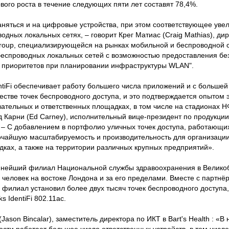
вого роста в течение следующих пяти лет составят 78,4%.
няться и на цифровые устройства, при этом соответствующее уве
одных локальных сетях, – говорит Крег Матиас (Craig Mathias), ди
roup, специализирующейся на рынках мобильной и беспроводной с
еспроводных локальных сетей с возможностью предоставления бе
х приоритетов при планировании инфраструктуры WLAN".
tiFi обеспечивает работу большего числа приложений и с большей
стве точек беспроводного доступа, и это подтверждается опытом 
ательных и ответственных площадках, в том числе на стадионах Н
Эд Карни (Ed Carney), исполнительный вице-президент по продукци
. – С добавлением в портфолио уличных точек доступа, работающих
сочайшую масштабируемость и производительность для организаци
дках, а также на территории различных крупных предприятий».
крупнейший филиал Национальной службы здравоохранения в Велико
человек на востоке Лондона и за его пределами. Вместе с партнё
 филиал установил более двух тысяч точек беспроводного доступа,
 IdentiFi 802.11ac.
ason Bincalar), заместитель директора по ИКТ в Bart's Health : «В