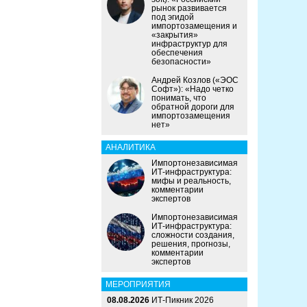
рынок развивается
под эгидой
импортозамещения и
«закрытия»
инфраструктур для
обеспечения
безопасности»
Андрей Козлов («ЭОС
Софт»): «Надо четко
понимать, что
обратной дороги для
импортозамещения
нет»
АНАЛИТИКА
Импортонезависимая
ИТ-инфраструктура:
мифы и реальность,
комментарии
экспертов
Импортонезависимая
ИТ-инфраструктура:
сложности создания,
решения, прогнозы,
комментарии
экспертов
МЕРОПРИЯТИЯ
08.08.2026
ИТ-Пикник 2026