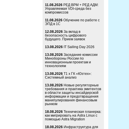
11.08.2026
РЕД ВРМ + РЕД АДМ:
Управляемая VDI-среда без
компромиссов
11.08.2026
Обучение по работе с
ЭПД в 1С
12.08.2026
За вклад в
безопасность цифрового
будущего. Прием заявок
13.08.2026
IT Sailing Day 2026
13.08.2026
Заседание комиссии
Минобороны России по
инновационным проектам и
технологиям
13.08.2026
Т1 x ГК «Юзтех»:
Системный анализ
13.08.2026
Новые регуляторные
требования и практика эмитентов
в области защиты инсайдерской
информации и предотвращения
манипулирования финансовым
рынком
18.08.2026
Техническая планерка:
как мигрировать на Astra Linux с
помощью Astra Migration
18.08.2026
Инфраструктура для