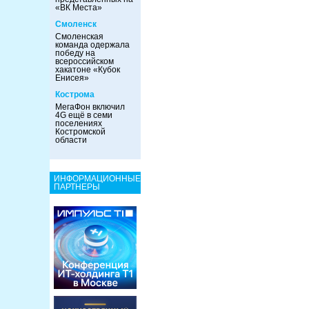
«ВК Места»
Смоленск
Смоленская
команда одержала
победу на
всероссийском
хакатоне «Кубок
Енисея»
Кострома
МегаФон включил
4G ещё в семи
поселениях
Костромской
области
ИНФОРМАЦИОННЫЕ
ПАРТНЕРЫ