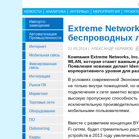
НОВОСТИ
АНАЛИТИКА
ИНТЕРВЬЮ
МЕРОПРИЯТИЯ
ПРОЕКТ
Импорто­
Замещение
Extreme Networ
Автоматизация
беспроводных л
Промышленности
Интернет
21.05.2014 |
АЛЕКСАНДР АБРАМОВ
Мобильная связь
Компания Extreme Networks, In
WLAN, которая станет важным д
Фиксированная
Появление новинки делает Iden
связь
корпоративного уровня для раз
Интеграция
В условиях современной Экономик
Рынок ПК
не только внутри помещений, но 
подключения к сети заметно возр
Маркетинг
высокую пропускную способность 
Торговые сети
исключительную производительнос
мобильными пользователями.
Оборудование
ПО
Вместе с развитием концепции BY
Outsourcing
Fi сетям, будет стремительно ра
устройств в 2013 году увеличилис
Кадры