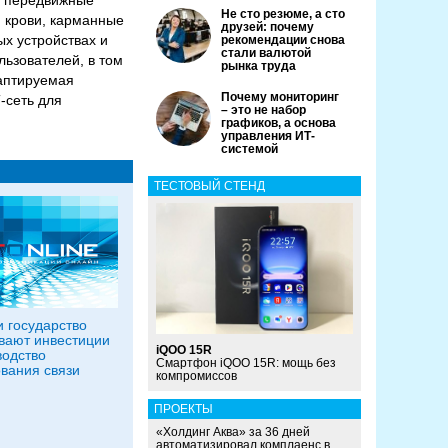
ле передвижные
Не сто резюме, а сто
и крови, карманные
друзей: почему
ых устройствах и
рекомендации снова
стали валютой
ьзователей, в том
рынка труда
даптируемая
Почему мониторинг
-сеть для
– это не набор
графиков, а основа
управления ИТ-
системой
ТЕСТОВЫЙ СТЕНД
и государство
вают инвестиции
iQOO 15R
водство
Смартфон iQOO 15R: мощь без
вания связи
компромиссов
ПРОЕКТЫ
«Холдинг Аква» за 36 дней
автоматизировал комплаенс в