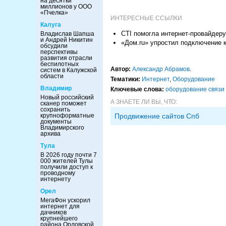
на десятки
миллионов у ООО
«Пчелка»
ИНТЕРЕСНЫЕ ССЫЛКИ
Калуга
CTI помогла интернет-провайдеру
Владислав Шапша
и Андрей Никитин
«Дом.ru» упростил подключение к
обсудили
перспективы
развития отрасли
беспилотных
Автор:
Александр Абрамов
.
систем в Калужской
области
Тематики:
Интернет
,
Оборудование
Владимир
Ключевые слова:
оборудование связи
Новый российский
А ЗНАЕТЕ ЛИ ВЫ, ЧТО:
сканер поможет
сохранить
крупноформатные
Продвижение сайтов Спб
документы
Владимирского
архива
Тула
В 2026 году почти 7
000 жителей Тулы
получили доступ к
проводному
интернету
Орел
МегаФон ускорил
интернет для
дачников
крупнейшего
района Орловской