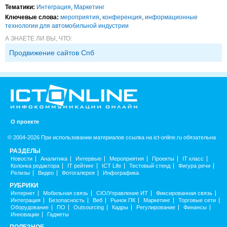
Тематики:
Интеграция
,
Маркетинг
Ключевые слова:
мероприятия
,
конференция
,
информационные
технологии для автомобильной индустрии
А ЗНАЕТЕ ЛИ ВЫ, ЧТО:
Продвижение сайтов Спб
О проекте
© 2004-2026 При использовании материалов ссылка на ict-online.ru обязательна
РАЗДЕЛЫ
Новости
Аналитика
Интервью
Мероприятия
Проекты
IT класс
Колонка редактора
IT рейтинг
ICT Life
Тестовый стенд
Фигура речи
Релизы
Видео
Фотогалерея
Инфографика
РУБРИКИ
Интернет
Мобильная связь
CIO/Управление ИТ
Фиксированная связь
Интеграция
Безопасность
Веб
Рынок ПК
Маркетинг
Торговые сети
Оборудование
ПО
Outsourcing
Кадры
Регулирование
Финансы
Инновации
Гаджеты
ПОЛЕЗНОЕ