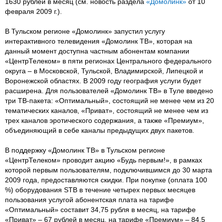
1630 рублей в месяц (см. новость раздела
«Домолинк»
от 10
февраля 2009 г.).
В Тульском регионе «Домолинк» запустил услугу
интерактивного телевидения «Домолинк ТВ», которая на
данный момент доступна частным абонентам компании
«ЦентрТелеком» в пяти регионах Центрального федерального
округа – в Московской, Тульской, Владимирской, Липецкой и
Воронежской областях. В 2009 году география услуги будет
расширена. Для пользователей «Домолинк ТВ» в Туле введено
три ТВ-пакета: «Оптимальный», состоящий не менее чем из 20
тематических каналов, «Приват», состоящий не менее чем из
трех каналов эротического содержания, а также «Премиум»,
объединяющий в себе каналы предыдущих двух пакетов.
В поддержку «Домолинк ТВ» в Тульском регионе
«ЦентрТелеком» проводит акцию «Будь первым!», в рамках
которой первым пользователям, подключившимся до 30 марта
2009 года, предоставляются скидки. При покупке (оплата 100
%) оборудования STB в течение четырех первых месяцев
пользования услугой абонентская плата на тарифе
«Оптимальный» составит 34,75 рубля в месяц, на тарифе
«Приват» – 67 рублей в месяц, на тарифе «Премиум» – 84,5