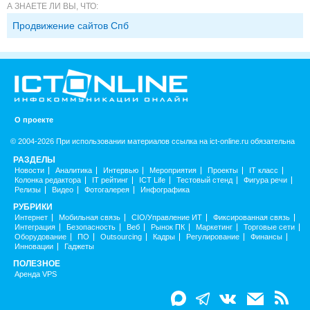
А ЗНАЕТЕ ЛИ ВЫ, ЧТО:
Продвижение сайтов Спб
О проекте
© 2004-2026 При использовании материалов ссылка на ict-online.ru обязательна
РАЗДЕЛЫ
Новости
Аналитика
Интервью
Мероприятия
Проекты
IT класс
Колонка редактора
IT рейтинг
ICT Life
Тестовый стенд
Фигура речи
Релизы
Видео
Фотогалерея
Инфографика
РУБРИКИ
Интернет
Мобильная связь
CIO/Управление ИТ
Фиксированная связь
Интеграция
Безопасность
Веб
Рынок ПК
Маркетинг
Торговые сети
Оборудование
ПО
Outsourcing
Кадры
Регулирование
Финансы
Инновации
Гаджеты
ПОЛЕЗНОЕ
Аренда VPS