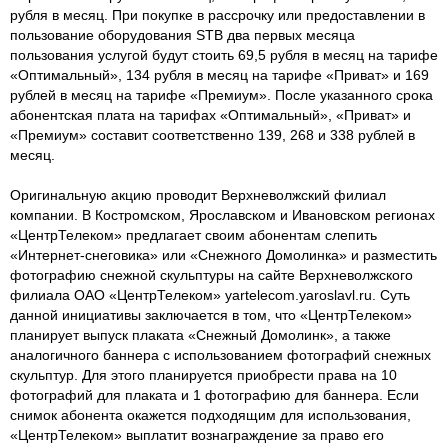
рубля в месяц. При покупке в рассрочку или предоставлении в
пользование оборудования STB два первых месяца
пользования услугой будут стоить 69,5 рубля в месяц на тарифе
«Оптимальный», 134 рубля в месяц на тарифе «Приват» и 169
рублей в месяц на тарифе «Премиум». После указанного срока
абонентская плата на тарифах «Оптимальный», «Приват» и
«Премиум» составит соответственно 139, 268 и 338 рублей в
месяц.
Оригинальную акцию проводит Верхневолжский филиал
компании. В Костромском, Ярославском и Ивановском регионах
«ЦентрТелеком» предлагает своим абонентам слепить
«Интернет-снеговика» или «Снежного Домолинка» и разместить
фотографию снежной скульптуры на сайте Верхневолжского
филиала ОАО «ЦентрТелеком» yartelecom.yaroslavl.ru. Суть
данной инициативы заключается в том, что «ЦентрТелеком»
планирует выпуск плаката «Снежный Домолинк», а также
аналогичного баннера с использованием фотографий снежных
скульптур. Для этого планируется приобрести права на 10
фотографий для плаката и 1 фотографию для баннера. Если
снимок абонента окажется подходящим для использования,
«ЦентрТелеком» выплатит вознаграждение за право его