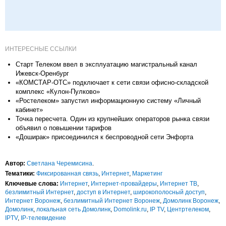
ИНТЕРЕСНЫЕ ССЫЛКИ
Старт Телеком ввел в эксплуатацию магистральный канал
Ижевск-Оренбург
«КОМСТАР-ОТС» подключает к сети связи офисно-складской
комплекс «Кулон-Пулково»
«Ростелеком» запустил информационную систему «Личный
кабинет»
Точка пересчета. Один из крупнейших операторов рынка связи
объявил о повышении тарифов
«Доширак» присоединился к беспроводной сети Энфорта
Автор:
Светлана Черемисина
.
Тематики:
Фиксированная связь
,
Интернет
,
Маркетинг
Ключевые слова:
Интернет
,
Интернет-провайдеры
,
Интернет ТВ
,
безлимитный Интернет
,
доступ в Интернет
,
широкополосный доступ
,
Интернет Воронеж
,
безлимитный Интернет Воронеж
,
Домолинк Воронеж
,
Домолинк
,
локальная сеть Домолинк
,
Domolink.ru
,
IP TV
,
Центртелеком
,
IPTV
,
IP-телевидение