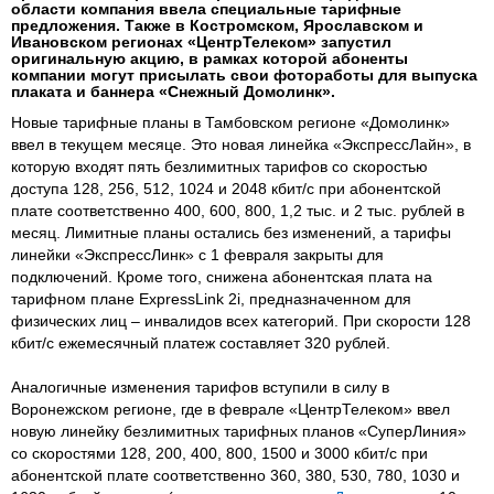
области компания ввела специальные тарифные
предложения. Также в Костромском, Ярославском и
Ивановском регионах «ЦентрТелеком» запустил
оригинальную акцию, в рамках которой абоненты
компании могут присылать свои фотоработы для выпуска
плаката и баннера «Снежный Домолинк».
Новые тарифные планы в Тамбовском регионе «Домолинк»
ввел в текущем месяце. Это новая линейка «ЭкспрессЛайн», в
которую входят пять безлимитных тарифов со скоростью
доступа 128, 256, 512, 1024 и 2048 кбит/с при абонентской
плате соответственно 400, 600, 800, 1,2 тыс. и 2 тыс. рублей в
месяц. Лимитные планы остались без изменений, а тарифы
линейки «ЭкспрессЛинк» с 1 февраля закрыты для
подключений. Кроме того, снижена абонентская плата на
тарифном плане ExpressLink 2i, предназначенном для
физических лиц – инвалидов всех категорий. При скорости 128
кбит/с ежемесячный платеж составляет 320 рублей.
Аналогичные изменения тарифов вступили в силу в
Воронежском регионе, где в феврале «ЦентрТелеком» ввел
новую линейку безлимитных тарифных планов «СуперЛиния»
со скоростями 128, 200, 400, 800, 1500 и 3000 кбит/с при
абонентской плате соответственно 360, 380, 530, 780, 1030 и