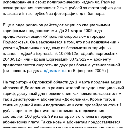
использования в своих полиграфических изделиях. Размер
вознаграждения составляет 2 тыс. рублей за фотографию для
плаката и 5 тыс. рублей за фотографию для баннера.
Еще в ряде регионов действуют акции со специальными
тарифными предложениями. До 31 марта 2009 года
продолжается акция «Управляй скоростью» в городах
Подмосковья. Она заключается в том, что при подключении к
услуге «Домолинк» по одному из безлимитных тарифных
планов – «Драйв ExpressLink 1024/512», «Драйв ExpressLink
2048/512» или «Драйв ExpressLink 3072/512» – абоненту
предоставляется скорость до двух раз больше установленной
(см. новость раздела
«Домолинк»
от 5 февраля 2009 г.).
На территории Орловской области до 1 марта продлена акция
«Классный Домолинк», в рамках которой запущен специальный
тариф, доступный для подключения как новым пользователям,
так и действующим абонентам «Домолинка». Кроме того, в
течение данной акции подключение к сети провайдера стоит 1
рубль, при этом фактическая стоимость подключения
составляет 100 рублей, 99 из которых включены в первую
абонентскую плату. Также новым абонентам предоставляется
возможность приобретения модема в счет получения скидки на