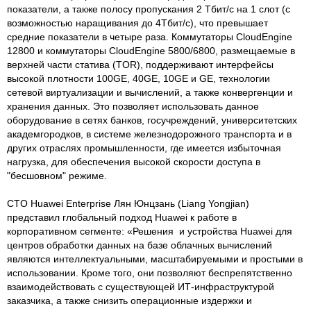
показатели, a также полосу пропускания 2 Тбит/с на 1 слот (с
возможностью наращивания до 4Тбит/с), что превышает
средние показатели в четыре раза. Коммутаторы CloudEngine
12800 и коммутаторы CloudEngine 5800/6800, размещаемые в
верхней части статива (TOR), поддерживают интерфейсы
высокой плотности 100GE, 40GE, 10GE и GE, технологии
сетевой виртуализации и вычислений, а также конвергенции и
хранения данных. Это позволяет использовать данное
оборудование в сетях банков, госучреждений, университетских
академгородков, в системе железнодорожного транспорта и в
других отраслях промышленности, где имеется избыточная
нагрузка, для обеспечения высокой скорости доступа в
"бесшовном" режиме.
CTO Huawei Enterprise Лян Юнцзань (Liang Yongjian)
представил глобальный подход Huawei к работе в
корпоративном сегменте: «Решения и устройства Huawei для
центров обработки данных на базе облачных вычислений
являются интеллектуальными, масштабируемыми и простыми в
использовании. Кроме того, они позволяют беспрепятственно
взаимодействовать с существующей ИТ-инфраструктурой
заказчика, а также снизить операционные издержки и