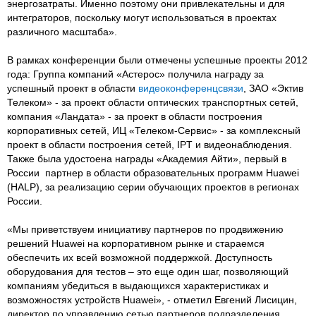
энергозатраты. Именно поэтому они привлекательны и для
интеграторов, поскольку могут использоваться в проектах
различного масштаба».
В рамках конференции были отмечены успешные проекты 2012
года: Группа компаний «Астерос» получила награду за
успешный проект в области
видеоконференцсвязи
, ЗАО «Эктив
Телеком» - за проект области оптических транспортных сетей,
компания «Ландата» - за проект в области построения
корпоративных сетей, ИЦ «Телеком-Сервис» - за комплексный
проект в области построения сетей, IPT и видеонаблюдения.
Также была удостоена награды «Академия Айти», первый в
России партнер в области образовательных программ Huawei
(HALP), за реализацию серии обучающих проектов в регионах
России.
«Мы приветствуем инициативу партнеров по продвижению
решений Huawei на корпоративном рынке и стараемся
обеспечить их всей возможной поддержкой. Доступность
оборудования для тестов – это еще один шаг, позволяющий
компаниям убедиться в выдающихся характеристиках и
возможностях устройств Huawei», - отметил Евгений Лисицин,
директор по управлению сетью партнеров подразделения