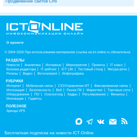
Продвижение сайтов Спб
О проекте
© 2004-2026 При использовании материалов ссылка на ict-online.ru обязательна
РАЗДЕЛЫ
Новости
Аналитика
Интервью
Мероприятия
Проекты
IT класс
Колонка редактора
IT рейтинг
ICT Life
Тестовый стенд
Фигура речи
Релизы
Видео
Фотогалерея
Инфографика
РУБРИКИ
Интернет
Мобильная связь
CIO/Управление ИТ
Фиксированная связь
Интеграция
Безопасность
Веб
Рынок ПК
Маркетинг
Торговые сети
Оборудование
ПО
Outsourcing
Кадры
Регулирование
Финансы
Инновации
Гаджеты
ПОЛЕЗНОЕ
Аренда VPS
Бесплатная подписка на новости ICT-Online