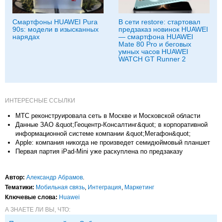
Смартфоны HUAWEI Pura
В сети restore: стартовал
90s: модели в изысканных
предзаказ новинок HUAWEI
нарядах
— смартфона HUAWEI
Mate 80 Pro и беговых
умных часов HUAWEI
WATCH GT Runner 2
ИНТЕРЕСНЫЕ ССЫЛКИ
МТС реконструировала сеть в Москве и Московской области
Данные ЗАО &quot;Геоцентр-Консалтинг&quot; в корпоративной
информационной системе компании &quot;Мегафон&quot;
Apple: компания никогда не произведет семидюймовый планшет
Первая партия iPad-Mini уже раскуплена по предзаказу
Автор:
Александр Абрамов
.
Тематики:
Мобильная связь
,
Интеграция
,
Маркетинг
Ключевые слова:
Huawei
А ЗНАЕТЕ ЛИ ВЫ, ЧТО: