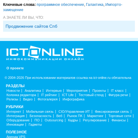
Ключевые слова:
программное обеспечение
,
Галактика
,
Импорто­
замещение
А ЗНАЕТЕ ЛИ ВЫ, ЧТО:
Продвижение сайтов Спб
О проекте
© 2004-2026 При использовании материалов ссылка на ict-online.ru обязательна
РАЗДЕЛЫ
Новости
Аналитика
Интервью
Мероприятия
Проекты
IT класс
Колонка редактора
IT рейтинг
ICT Life
Тестовый стенд
Фигура речи
Релизы
Видео
Фотогалерея
Инфографика
РУБРИКИ
Интернет
Мобильная связь
CIO/Управление ИТ
Фиксированная связь
Интеграция
Безопасность
Веб
Рынок ПК
Маркетинг
Торговые сети
Оборудование
ПО
Outsourcing
Кадры
Регулирование
Финансы
Инновации
Гаджеты
ПОЛЕЗНОЕ
Аренда VPS