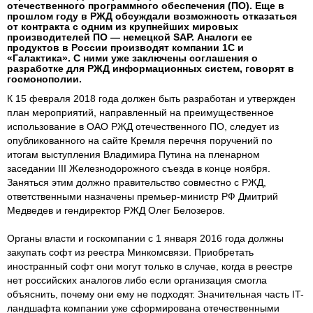
отечественного программного обеспечения (ПО). Еще в
прошлом году в РЖД обсуждали возможность отказаться
от контракта с одним из крупнейших мировых
производителей ПО — немецкой SAP. Аналоги ее
продуктов в России производят компании 1С и
«Галактика». С ними уже заключены соглашения о
разработке для РЖД информационных систем, говорят в
госмонополии.
К 15 февраля 2018 года должен быть разработан и утвержден
план мероприятий, направленный на преимущественное
использование в ОАО РЖД отечественного ПО, следует из
опубликованного на сайте Кремля перечня поручений по
итогам выступления Владимира Путина на пленарном
заседании III Железнодорожного съезда в конце ноября.
Заняться этим должно правительство совместно с РЖД,
ответственными назначены премьер-министр РФ Дмитрий
Медведев и гендиректор РЖД Олег Белозеров.
Органы власти и госкомпании с 1 января 2016 года должны
закупать софт из реестра Минкомсвязи. Приобретать
иностранный софт они могут только в случае, когда в реестре
нет российских аналогов либо если организация смогла
объяснить, почему они ему не подходят. Значительная часть IT-
ландшафта компании уже сформирована отечественными