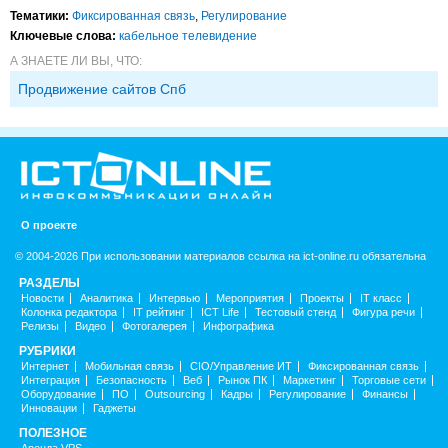
Тематики:
Фиксированная связь
,
Регулирование
Ключевые слова:
кабельное телевидение
А ЗНАЕТЕ ЛИ ВЫ, ЧТО:
Продвижение сайтов Спб
О проекте
© 2004-2026 При использовании материалов ссылка на ict-online.ru обязательна
РАЗДЕЛЫ
Новости
Аналитика
Интервью
Мероприятия
Проекты
IT класс
Колонка редактора
IT рейтинг
ICT Life
Тестовый стенд
Фигура речи
Релизы
Видео
Фотогалерея
Инфографика
РУБРИКИ
Интернет
Мобильная связь
CIO/Управление ИТ
Фиксированная связь
Интеграция
Безопасность
Веб
Рынок ПК
Маркетинг
Торговые сети
Оборудование
ПО
Outsourcing
Кадры
Регулирование
Финансы
Инновации
Гаджеты
ПОЛЕЗНОЕ
Аренда VPS