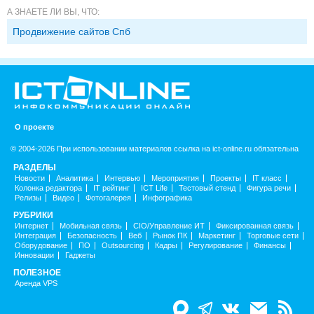
А ЗНАЕТЕ ЛИ ВЫ, ЧТО:
Продвижение сайтов Спб
О проекте
© 2004-2026 При использовании материалов ссылка на ict-online.ru обязательна
РАЗДЕЛЫ
Новости
Аналитика
Интервью
Мероприятия
Проекты
IT класс
Колонка редактора
IT рейтинг
ICT Life
Тестовый стенд
Фигура речи
Релизы
Видео
Фотогалерея
Инфографика
РУБРИКИ
Интернет
Мобильная связь
CIO/Управление ИТ
Фиксированная связь
Интеграция
Безопасность
Веб
Рынок ПК
Маркетинг
Торговые сети
Оборудование
ПО
Outsourcing
Кадры
Регулирование
Финансы
Инновации
Гаджеты
ПОЛЕЗНОЕ
Аренда VPS