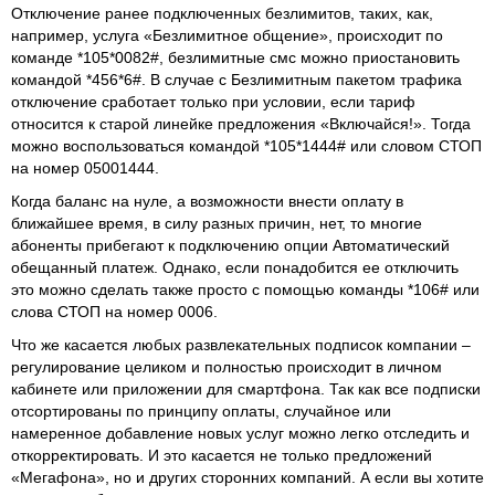
Отключение ранее подключенных безлимитов, таких, как,
например, услуга «Безлимитное общение», происходит по
команде *105*0082#, безлимитные смс можно приостановить
командой *456*6#. В случае с Безлимитным пакетом трафика
отключение сработает только при условии, если тариф
относится к старой линейке предложения «Включайся!». Тогда
можно воспользоваться командой *105*1444# или словом СТОП
на номер 05001444.
Когда баланс на нуле, а возможности внести оплату в
ближайшее время, в силу разных причин, нет, то многие
абоненты прибегают к подключению опции Автоматический
обещанный платеж. Однако, если понадобится ее отключить
это можно сделать также просто с помощью команды *106# или
слова СТОП на номер 0006.
Что же касается любых развлекательных подписок компании –
регулирование целиком и полностью происходит в личном
кабинете или приложении для смартфона. Так как все подписки
отсортированы по принципу оплаты, случайное или
намеренное добавление новых услуг можно легко отследить и
откорректировать. И это касается не только предложений
«Мегафона», но и других сторонних компаний. А если вы хотите