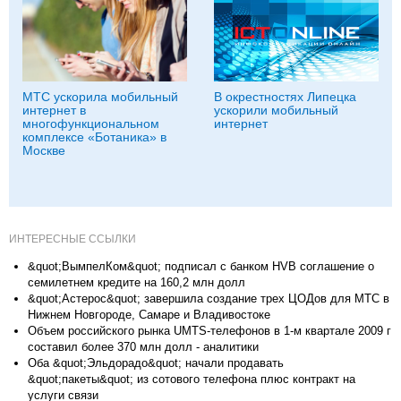
МТС ускорила мобильный
В окрестностях Липецка
интернет в
ускорили мобильный
многофункциональном
интернет
комплексе «Ботаника» в
Москве
ИНТЕРЕСНЫЕ ССЫЛКИ
&quot;ВымпелКом&quot; подписал с банком HVB соглашение о
семилетнем кредите на 160,2 млн долл
&quot;Астерос&quot; завершила создание трех ЦОДов для МТС в
Нижнем Новгороде, Самаре и Владивостоке
Объем российского рынка UMTS-телефонов в 1-м квартале 2009 г
составил более 370 млн долл - аналитики
Оба &quot;Эльдорадо&quot; начали продавать
&quot;пакеты&quot; из сотового телефона плюс контракт на
услуги связи