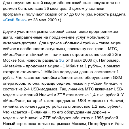
Для получения такой скидки абонентский стаж покупателя не
должен быть меньше 36 месяцев. В целом участники
программы получают скидки от 67 до 80 % (см. новость раздела
«Скай Линк»
от 28 мая 2009 г.).
Другие участники рынка сотовой связи также предпринимают
шаги, направленные на продвижение услуг мобильного
интернет-доступа. Для игроков «большой тройки» такие акции
сейчас в особенности актуальны, поскольку все трое – МТС,
«МегаФон» и «Билайн» – начинают строительство сетей 3G в
Москве (см. новость раздела
3G
от 8 мая 2009 г.). Например,
«МегаФон» продожает акцию «1 Мбайт за 1 рубль», в рамках
которого стоимость 1 Мбайта передачи данных составляет 1
рубль. Что касается линейки абонентского оборудования GSM-
операторов, то она гораздо беднее, нежели у «Скай Линка», и
состоит из 2-4 USB-модемов. Так, линейка МТС включает USB-
модемы компаний Huawei и ZTE стоимостью 1,4 тыс. рублей. У
«МегаФон», который также продвигает USB-модемы от Huawei,
линейка включает два устройства стоимостью 1,2 тыс. рублей.
Что касается «Билайна», то его оборудование дороже –
модемы от Huawei и ZTE обойдутся абоненту в 1995 рублей.
Новый игрок пока только на рынках Москвы, Петербурга и Уфы