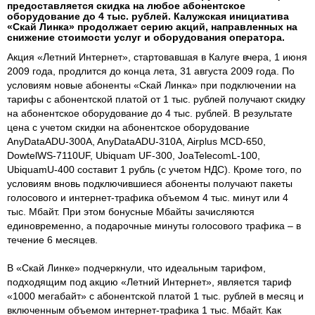
предоставляется скидка на любое абонентское
оборудование до 4 тыс. рублей. Калужская инициатива
«Скай Линка» продолжает серию акций, направленных на
снижение стоимости услуг и оборудования оператора.
Акция «Летний Интернет», стартовавшая в Калуге вчера, 1 июня
2009 года, продлится до конца лета, 31 августа 2009 года. По
условиям новые абоненты «Скай Линка» при подключении на
тарифы с абонентской платой от 1 тыс. рублей получают скидку
на абонентское оборудование до 4 тыс. рублей. В результате
цена с учетом скидки на абонентское оборудование
AnyDataADU-300A, AnyDataADU-310A, Airplus MCD-650,
DowtelWS-7110UF, Ubiquam UF-300, JoaTelecomL-100,
UbiquamU-400 составит 1 рубль (с учетом НДС). Кроме того, по
условиям вновь подключившиеся абоненты получают пакеты
голосового и интернет-трафика объемом 4 тыс. минут или 4
тыс. Мбайт. При этом бонусные Мбайты зачисляются
единовременно, а подарочные минуты голосового трафика – в
течение 6 месяцев.
В «Скай Линке» подчеркнули, что идеальным тарифом,
подходящим под акцию «Летний Интернет», является тариф
«1000 мегабайт» с абонентской платой 1 тыс. рублей в месяц и
включенным объемом интернет-трафика 1 тыс. Мбайт. Как