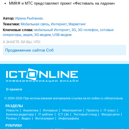
ММКФ и МТС представляют проект «Фестиваль на ладони»
Автор:
Ирина Рыбченко
.
Тематики:
Мобильная связь
,
Интернет
,
Маркетинг
Ключевые слова:
мобильный Интернет
,
3G
,
3G-телефон
,
сотовые
операторы
,
акция
,
3G-модем
,
USB-модем
А ЗНАЕТЕ ЛИ ВЫ, ЧТО:
Продвижение сайтов Спб
О проекте
© 2004-2026 При использовании материалов ссылка на ict-online.ru обязательна
РАЗДЕЛЫ
Новости
Аналитика
Интервью
Мероприятия
Проекты
IT класс
Колонка редактора
IT рейтинг
ICT Life
Тестовый стенд
Фигура речи
Релизы
Видео
Фотогалерея
Инфографика
РУБРИКИ