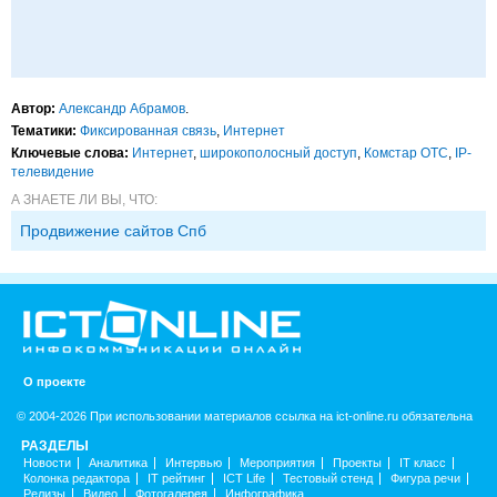
Автор:
Александр Абрамов
.
Тематики:
Фиксированная связь
,
Интернет
Ключевые слова:
Интернет
,
широкополосный доступ
,
Комстар ОТС
,
IP-
телевидение
А ЗНАЕТЕ ЛИ ВЫ, ЧТО:
Продвижение сайтов Спб
О проекте
© 2004-2026 При использовании материалов ссылка на ict-online.ru обязательна
РАЗДЕЛЫ
Новости
Аналитика
Интервью
Мероприятия
Проекты
IT класс
Колонка редактора
IT рейтинг
ICT Life
Тестовый стенд
Фигура речи
Релизы
Видео
Фотогалерея
Инфографика