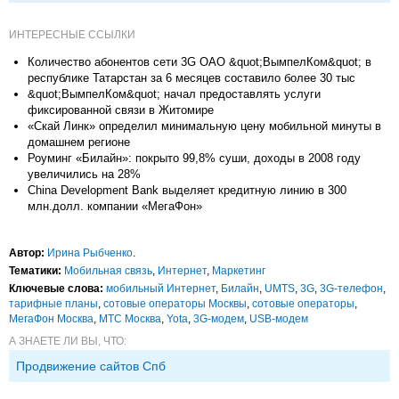
ИНТЕРЕСНЫЕ ССЫЛКИ
Количество абонентов сети 3G ОАО &quot;ВымпелКом&quot; в
республике Татарстан за 6 месяцев составило более 30 тыс
&quot;ВымпелКом&quot; начал предоставлять услуги
фиксированной связи в Житомире
«Скай Линк» определил минимальную цену мобильной минуты в
домашнем регионе
Роуминг «Билайн»: покрыто 99,8% суши, доходы в 2008 году
увеличились на 28%
China Development Bank выделяет кредитную линию в 300
млн.долл. компании «МегаФон»
Автор:
Ирина Рыбченко
.
Тематики:
Мобильная связь
,
Интернет
,
Маркетинг
Ключевые слова:
мобильный Интернет
,
Билайн
,
UMTS
,
3G
,
3G-телефон
,
тарифные планы
,
сотовые операторы Москвы
,
сотовые операторы
,
МегаФон Москва
,
МТС Москва
,
Yota
,
3G-модем
,
USB-модем
А ЗНАЕТЕ ЛИ ВЫ, ЧТО:
Продвижение сайтов Спб