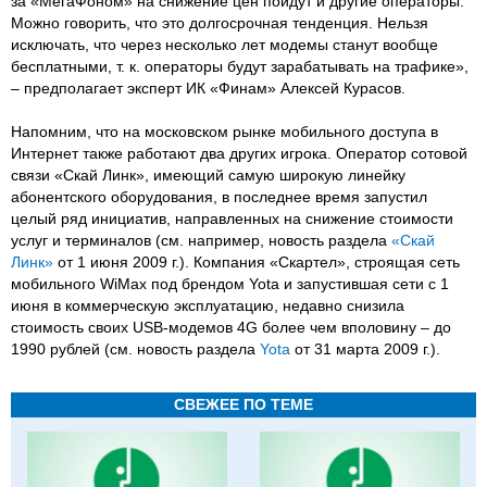
за «МегаФоном» на снижение цен пойдут и другие операторы.
Можно говорить, что это долгосрочная тенденция. Нельзя
исключать, что через несколько лет модемы станут вообще
бесплатными, т. к. операторы будут зарабатывать на трафике»,
– предполагает эксперт ИК «Финам» Алексей Курасов.
Напомним, что на московском рынке мобильного доступа в
Интернет также работают два других игрока. Оператор сотовой
связи «Скай Линк», имеющий самую широкую линейку
абонентского оборудования, в последнее время запустил
целый ряд инициатив, направленных на снижение стоимости
услуг и терминалов (см. например, новость раздела
«Скай
Линк»
от 1 июня 2009 г.). Компания «Скартел», строящая сеть
мобильного WiMax под брендом Yota и запустившая сети с 1
июня в коммерческую эксплуатацию, недавно снизила
стоимость своих USB-модемов 4G более чем вполовину – до
1990 рублей (см. новость раздела
Yota
от 31 марта 2009 г.).
СВЕЖЕЕ ПО ТЕМЕ