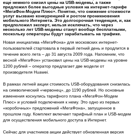
еще немного снизил цены на USB-модемы, а также
предложил более выгодные условия на интернет-тарифе
«МегаФон-Модем Плюс». Понятно, что снижение стоимости
услуг вызвано конкуренцией и ростом проникновения
мобильного Интернета. Это долгосрочная тенденция, и, как
предположил эксперт, нельзя исключать, что через
несколько лет USB-модемы станут вообще бесплатными,
поскольку операторы будут зарабатывать на трафике.
Новая инициатива «МегаФона» для московских интернет-
пользователей стартовала в первый летний день и продлится в
течение всего лета – до 31 августа 2009 года. Напомним, что
весной «МегаФон» установил цены на USB-модемы на уровне
1200 рублей – оператор предлагает две модели от
производителя Huawei.
В рамках летней акции стоимость USB-оборудования снизилась
на символический «червонец», до 1190 рублей. Но основные
изменения коснулись тарифного плана «МегаФон-Модем
Плюс» и условий подключения к нему. Это одно из первых
«коробочных» предложений «МегаФона», запущенное в
прошлом году. Комплект включает тарифный план и USB-модем
для осуществления мобильного доступа в Интернет.
Сейчас для участников акции действует обновленная версия