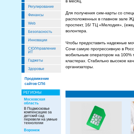
в месяц.
Регулирование
Для получения сим-карты со спе
Финансы
расположенных в главном зале ЖД-
Web
проспект, 16/ ТЦ «Мелодия», (еже
волонтера.
Безопасность
Инновации
Чтобы предоставить надежные моб
CIO/Управление
Сочи самую прогрессивную в Росс
ИТ
мобильным оператором на 100% т
Гаджеты
кластерах. Стабильно высокое ка
организаторы.
Здоровье
Продвижение
сайтов СПб
РЕГИОНЫ
Московская
область
В Подмосковье
компенсацию за
детский сад
перевели на умные
технологии
Воронеж