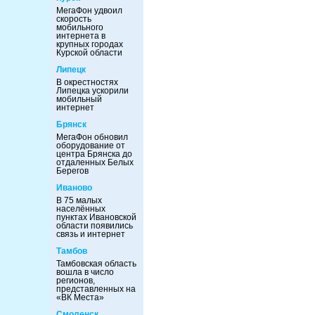
МегаФон удвоил
скорость
мобильного
интернета в
крупных городах
Курской области
Липецк
В окрестностях
Липецка ускорили
мобильный
интернет
Брянск
МегаФон обновил
оборудование от
центра Брянска до
отдаленных Белых
Берегов
Иваново
В 75 малых
населённых
пунктах Ивановской
области появились
связь и интернет
Тамбов
Тамбовская область
вошла в число
регионов,
представленных на
«ВК Места»
Смоленск