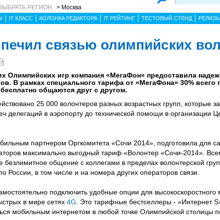
ВЫБРАТЬ РЕГИОН
> Москва
Ы
IT КЛАСС
КОЛОНКА РЕДАКТОРА
IT РЕЙТИНГ
ТЕСТОВЫЙ СТЕНД
РЕЛИЗ
печил связью олимпийских во
них Олимпийских игр компания «МегаФон» предоставила над
ов. В рамках специального тарифа от «МегаФона» 30% всего 
 бесплатно общаются друг с другом.
йствовано 25 000 волонтеров разных возрастных групп, которые з
реч делегаций в аэропорту до технической помощи в организации 
обильным партнером Оргкомитета «Сочи 2014», подготовила для с
аторов максимально выгодный тариф «Волонтер «Сочи-2014». Вс
 безлимитное общение с коллегами в пределах волонтерской груп
по России, в том числе и на номера других операторов связи.
амостоятельно подключить удобные опции для высокоскоростного 
быстрых в мире сетях
4G
. Это тарифные бестселлеры - «Интернет S»
ться мобильным интернетом в любой точке Олимпийской столицы по