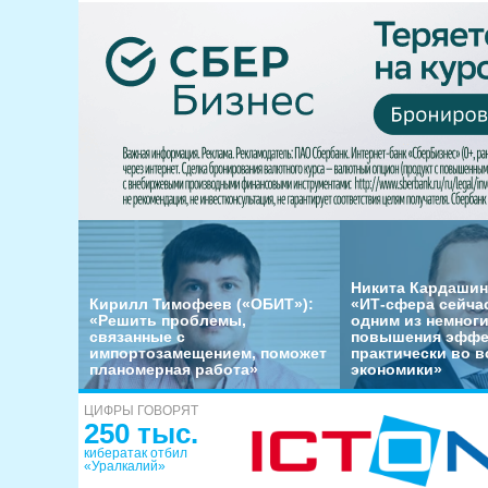
Никита Кардашин
Кирилл Тимофеев («ОБИТ»):
«ИТ-сфера сейча
«Решить проблемы,
одним из немног
связанные с
повышения эффе
импортозамещением, поможет
практически во в
планомерная работа»
экономики»
ЦИФРЫ ГОВОРЯТ
250 тыс.
кибератак отбил
«Уралкалий»