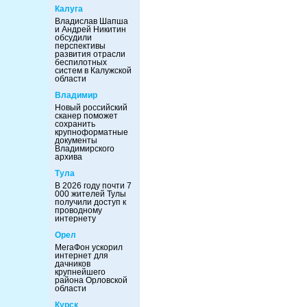
Калуга
Владислав Шапша
и Андрей Никитин
обсудили
перспективы
развития отрасли
беспилотных
систем в Калужской
области
Владимир
Новый российский
сканер поможет
сохранить
крупноформатные
документы
Владимирского
архива
Тула
В 2026 году почти 7
000 жителей Тулы
получили доступ к
проводному
интернету
Орел
МегаФон ускорил
интернет для
дачников
крупнейшего
района Орловской
области
Курск