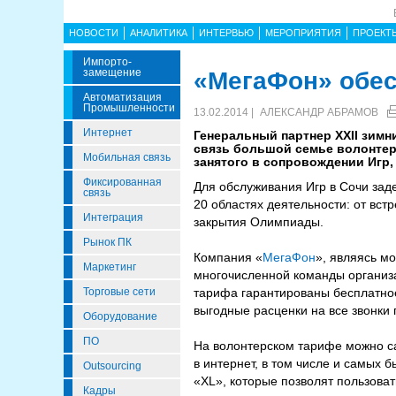
НОВОСТИ
АНАЛИТИКА
ИНТЕРВЬЮ
МЕРОПРИЯТИЯ
ПРОЕКТ
Импорто­
Замещение
«МегаФон» обес
Автоматизация
Промышленности
13.02.2014 |
АЛЕКСАНДР АБРАМОВ
Интернет
Генеральный партнер XXII зим
связь большой семье волонтер
Мобильная связь
занятого в сопровождении Игр,
Фиксированная
Для обслуживания Игр в Сочи заде
связь
20 областях деятельности: от вст
Интеграция
закрытия Олимпиады.
Рынок ПК
Компания «
МегаФон
», являясь м
Маркетинг
многочисленной команды организ
Торговые сети
тарифа гарантированы бесплатное
выгодные расценки на все звонки 
Оборудование
ПО
На волонтерском тарифе можно с
в интернет, в том числе и самых 
Outsourcing
«XL», которые позволят пользова
Кадры