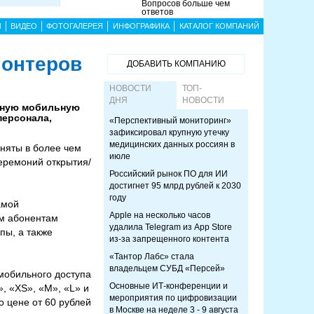
Вопросов больше чем
ответов
Ы
ВИДЕО
ФОТОГАЛЕРЕЯ
ИНФОГРАФИКА
КАТАЛОГ КОМПАНИЙ
лонтеров
ДОБАВИТЬ КОМПАНИЮ
НОВОСТИ
ТОП-
ДНЯ
НОВОСТИ
ежную мобильную
персонала,
«Перспективный мониторинг»
зафиксировал крупную утечку
медицинских данных россиян в
аняты в более чем
июле
Церемоний открытия/
Российский рынок ПО для ИИ
достигнет 95 млрд рублей к 2030
году
амой
Apple на несколько часов
ем абонентам
удалила Telegram из App Store
пы, а также
из-за запрещенного контента
«Тантор Лабс» стала
владельцем СУБД «Персей»
мобильного доступа
Основные ИТ-конференции и
, «XS», «M», «L» и
мероприятия по цифровизации
 цене от 60 рублей
в Москве на неделе 3 - 9 августа