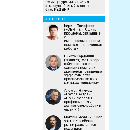
РМИАЦ Бурятии запустил
отказоустойчивый кластер на
базе РЕД ВИРТ
ИНТЕРВЬЮ
Кирилл Тимофеев
(«ОБИТ»): «Решить
проблемы, связанные
с
импортозамещением,
поможет планомерная
работа»
Никита Кардашин
(Naumen): «ИТ-сфера
сейчас остается
одним из немногих
драйверов повышения
эффективности
практически во всех
секторах экономики»
Алексей Наумов,
«Группа Астра»:
«Наши эксперты
профессионально
делают свою работу в
части PR»
Максим Березин (Orion
soft): «Российский
рынок развивается
под эгидой