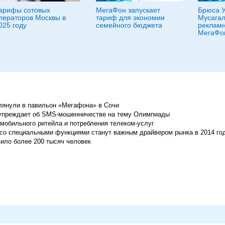
арифы сотовых
МегаФон запускает
Брюса У
ператоров Москвы в
тариф для экономии
Мусагал
025 году
семейного бюджета
реклам
МегаФо
глянули в павильон «Мегафона» в Сочи
дупреждает об SMS-мошенничестве на тему Олимпиады
мобильного ритейла и потребления телеком-услуг
со специальными функциями станут важным драйвером рынка в 2014 го
ло более 200 тысяч человек