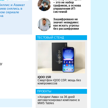
– это не набор
иллис и Азамат
графиков, а основа
иев снялись в
управления ИТ-
ном сериале
системой
на
Зашифровано не
значит невидимо:
как искать угрозы
без расшифровки
ТЕСТОВЫЙ СТЕНД
ду
iQOO 15R
Смартфон iQOO 15R: мощь без
компромиссов
ПРОЕКТЫ
«Холдинг Аква» за 36 дней
автоматизировал комплаенс в
MWS Tables