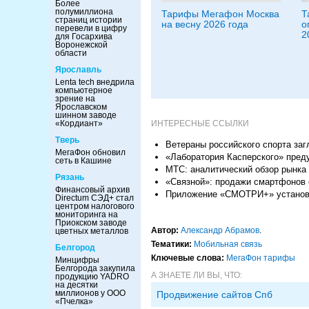
Более
полумиллиона
Тарифы Мегафон Москва
Т
страниц истории
на весну 2026 года
о
перевели в цифру
2
для Госархива
Воронежской
области
Ярославль
Lenta tech внедрила
компьютерное
зрение на
Ярославском
шинном заводе
«Кордиант»
ИНТЕРЕСНЫЕ ССЫЛКИ
Тверь
Ветераны российского спорта за
МегаФон обновил
«Лаборатория Касперского» пре
сеть в Кашине
МТС: аналитический обзор рынка 
Рязань
«Связной»: продажи смартфонов 
Финансовый архив
Приложение «СМОТРИ+» установи
Directum СЭД+ стал
центром налогового
мониторинга на
Приокском заводе
Автор:
Александр Абрамов
.
цветных металлов
Тематики:
Мобильная связь
Белгород
Ключевые слова:
МегаФон тарифы
Минцифры
Белгорода закупила
А ЗНАЕТЕ ЛИ ВЫ, ЧТО:
продукцию YADRO
на десятки
миллионов у ООО
Продвижение сайтов Спб
«Пчелка»