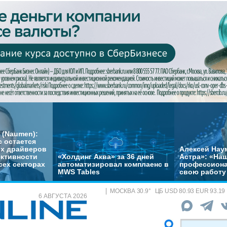
 (Naumen):
с остается
их драйверов
Алексей Нау
ктивности
«Холдинг Аква» за 36 дней
Астра»: «На
сех секторах
автоматизировал комплаенс в
профессиона
MWS Tables
свою работу 
МОСКВА
30.9
°
ЦБ
USD 80.93 EUR 93.19
6 АВГУСТА 2026