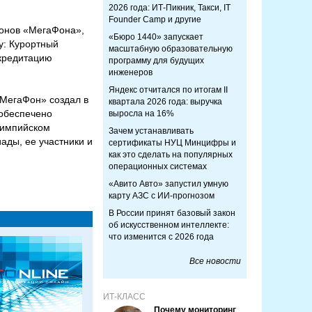
2026 года: ИТ-Пикник, Такси, IT
Founder Camp и другие
лонов «МегаФона»,
«Бюро 1440» запускает
у: Курортный
масштабную образовательную
ккредитацию
программу для будущих
инженеров
Яндекс отчитался по итогам II
«МегаФон» создал в
квартала 2026 года: выручка
 обеспечено
выросла на 16%
лимпийском
Зачем устанавливать
ады, ее участники и
сертификаты НУЦ Минцифры и
как это сделать на популярных
операционных системах
«Авито Авто» запустил умную
карту АЗС с ИИ-прогнозом
В России принят базовый закон
об искусственном интеллекте:
что изменится с 2026 года
Все новости
ИТ-КЛАСС
Почему мониторинг