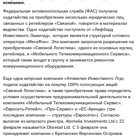
компании.
Федеральная антимонопольная служба (ФАС) получила
ходатайства на приобретение нескольких юридических лиц,
связанных с ретейлером «Связной», говорится в материалах
ведомства. Одно ходатайство поступило от «Лефборд
Инвестментс Лимитед», которая является структурой сотового
оператора «МегаФон». Эта компания запросила разрешение на
приобретение «Связной Логистика», одного из основных юрлиц
ретейлера, и «Мобильного Телекоммуникационного Сервиса»,
который также входит в группу и занимается ремонтом
коммуникационного оборудования.
Еще одна кипрская компания «Атомелия Инвестментс Лтд»
подала ходатайство на покупку 100% голосующих акций
«Связной Логистика», а также приобретение права определять
условия осуществления предпринимательской деятельности в
компаниях «Мобильный Телекоммуникационный Сервис»,
«Евросеть-Ритейл», «Про-Сервис» и «ЕС-Аренда» (три
последних компании — структуры «Евросети»). Согласно
выписке из кипрского реестра, Atomelia Investments Ltd​ с 22
февраля называется Dtsretail Ltd. С 5 февраля она
принадлежит компании с Британских Виргинских Островов