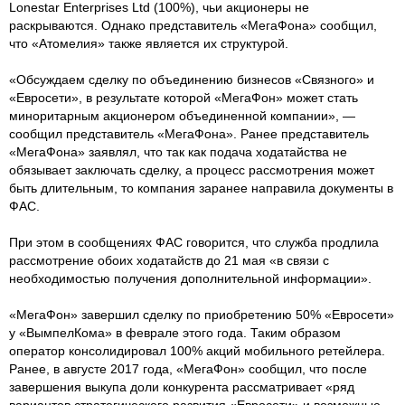
Lonestar Enterprises Ltd (100%), чьи акционеры не
раскрываются. Однако представитель «МегаФона» сообщил,
что «Атомелия» также является их структурой.
«Обсуждаем сделку по объединению бизнесов «Связного» и
«Евросети», в результате которой «МегаФон» может стать
миноритарным акционером объединенной компании», —
сообщил представитель «МегаФона». Ранее представитель
«МегаФона» заявлял, что так как подача ходатайства не
обязывает заключать сделку, а процесс рассмотрения может
быть длительным, то компания заранее направила документы в
ФАС.
При этом в сообщениях ФАС говорится, что служба продлила
рассмотрение обоих ходатайств до 21 мая «в ​связи с
необходимостью получения дополнительной информации».
«МегаФон» завершил сделку по приобретению 50% «Евросети»
у «ВымпелКома» в феврале этого года. Таким образом
оператор консолидировал 100% акций мобильного ретейлера. ​
Ранее, в августе 2017 года, «МегаФон» сообщил, что после
завершения выкупа доли конкурента рассматривает «ряд
вариантов стратегического развития «Евросети» и возможные