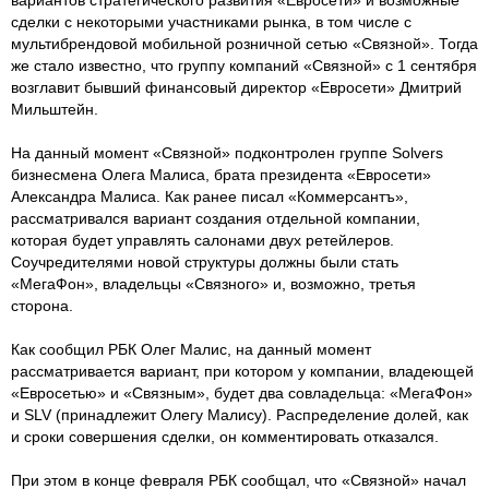
сделки с некоторыми участниками рынка, в том числе с
мультибрендовой мобильной розничной сетью «Связной». Тогда
же стало известно, что группу компаний «Связной» с 1 сентября
возглавит бывший финансовый директор «Евросети» Дмитрий
Мильштейн.
На данный момент «Связной» подконтролен группе Solvers
бизнесмена Олега Малиса, брата президента «Евросети»
Александра Малиса. Как ранее писал «Коммерсантъ»,
рассматривался вариант создания отдельной компании,
которая будет управлять салонами двух ретейлеров.
Соучредителями новой структуры должны были стать
«МегаФон», владельцы «Связного» и, возможно, третья
сторона.
Как сообщил РБК Олег Малис, на данный момент
рассматривается вариант, при котором у компании, владеющей
«Евросетью» и «Связным», будет два совладельца: «МегаФон»
и SLV (принадлежит Олегу Малису). Распределение долей, как
и сроки совершения сделки, он комментировать отказался.
При этом в конце февраля РБК сообщал, что «Связной» начал