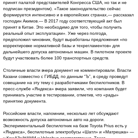
принят палатой представителей Конгресса США, но так и не
подписан президентом). «Такое законодательство сейчас
формируется интенсивно и в европейских странах,— рассказал
господин Акимов.— В 2017 году соответствующий акт был
принят в Китае. Это необходимо для того, чтобы получить
реальный опыт эксплуатации». Уже через полгода,
предположил чиновник, будут выработаны предложения «по
корректировке нормативной базы и техрегламентов» для
дальнейшего допуска автономных машин. В пилотном проекте
будут участвовать более 100 транспортных средств.
Столичные власти вчера документ не комментировали. Власти
Казани совместно с ГИБДД, по данным “Ъ”, в среду проведут
совещание на эту тему с разработчиками беспилотников. В
пресс-службе «Яндекса» вчера заявили, что компания будет
принимать участие в тестировании, отметив, что «рады»
принятию документа.
Российские власти, напомним, несколько лет обсуждают
возможность допуска автономных авто на дороги.
Экспериментальный беспилотник на базе Toyota Prius есть у
«Яндекса», беспилотные электробусы «Шатл» и «Матрешка» —
у КамАЗа/НАМИ и Volgabus соответственно. Такие