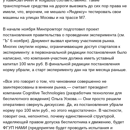
транспортные средства на дороги выезжать до сих пор права не
имели, что, впрочем, не мешало «Яндексу» тестировать свои
машины на улицах Москвы и на трассе М7.
В начале ноября Минпромторг подготовил проект
постановления правительства о проведении эксперимента (см.
“Ъ” 6 ноября). Документ вызвал критику участников рынка.
Многих смутили нормы, ограничивающие доступ стартапов к
эксперименту: в первоначальной редакции постановления было
написано, что компания-участник должна иметь уставный
капитал 100 млн руб. В финальной редакции постановления
норму убрали, а старт эксперименту дан на три месяца раньше.
«Все это говорит о том, что чиновники совершенно не
заинтересованы в мнении рынка,— считает президент
компании Cognitive Technologies (разработчик технологии для
беспилотного вождения) Ольга Ускова.— Они просто решили
оперативно свернуть дискуссию. Да, из постановления убрали
норму про 100 млн руб., но этого недостаточно». В частности,
говорит она, непонятно, почему единственной структурой,
наделяющей правом допуска беспилотника к движению, будет
ФГУП НАМИ (предприятие будет проводить испытания и