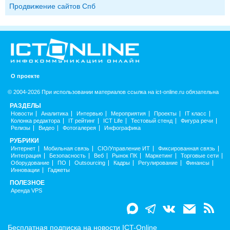
Продвижение сайтов Спб
О проекте
© 2004-2026 При использовании материалов ссылка на ict-online.ru обязательна
РАЗДЕЛЫ
Новости
Аналитика
Интервью
Мероприятия
Проекты
IT класс
Колонка редактора
IT рейтинг
ICT Life
Тестовый стенд
Фигура речи
Релизы
Видео
Фотогалерея
Инфографика
РУБРИКИ
Интернет
Мобильная связь
CIO/Управление ИТ
Фиксированная связь
Интеграция
Безопасность
Веб
Рынок ПК
Маркетинг
Торговые сети
Оборудование
ПО
Outsourcing
Кадры
Регулирование
Финансы
Инновации
Гаджеты
ПОЛЕЗНОЕ
Аренда VPS
Бесплатная подписка на новости ICT-Online