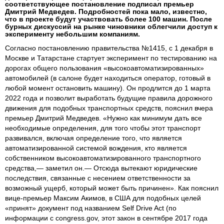
соответствующее постановление подписал премьер
Дмитрий Медведев. Подробностей пока мало, известно,
что в проекте будут участвовать более 100 машин. После
бурных дискуссий на рынке чиновники облегчили доступ к
эксперименту небольшим компаниям.
Согласно постановлению правительства №1415, с 1 декабря в
Москве и Татарстане стартует эксперимент по тестированию на
дорогах общего пользования «высокоавтоматизированных»
автомобилей (в салоне будет находиться оператор, готовый в
любой момент остановить машину). Он продлится до 1 марта
2022 года и позволит выработать будущие правила дорожного
движения для подобных транспортных средств, пояснил вчера
премьер Дмитрий Медведев. «Нужно как минимум дать все
необходимые определения, для того чтобы этот транспорт
развивался, включая определение того, что является
автоматизированной системой вождения, кто является
собственником высокоавтоматизированного транспортного
средства,— заметил он.— Отсюда вытекают юридические
последствия, связанные с несением ответственности за
возможный ущерб, который может быть причинен». Как пояснил
вице-премьер Максим Акимов, в США для подобных целей
«принят» документ под названием Self Drive Act (по
информации с congress.gov, этот закон в сентябре 2017 года